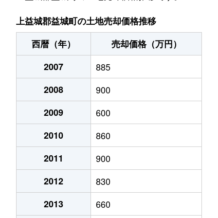
大字寺迫
540万円
新水前寺
徒歩2時
上益城郡益城町の土地売却価格推移
大字砥川
600万円
新水前寺
徒歩2時
西暦（年）
売却価格（万円）
大字砥川
790万円
新水前寺
徒歩2時
2007
885
大字砥川
1,100万円
新水前寺
徒歩2時
2008
900
大字広崎
3,200万円
新水前寺
徒歩1時
2009
600
大字広崎
3,200万円
新水前寺
徒歩1時
2010
860
大字広崎
12,000万円
新水前寺
徒歩1時
2011
900
2012
830
大字広崎
1,400万円
新水前寺
徒歩1時
2013
660
大字広崎
930万円
新水前寺
徒歩1時