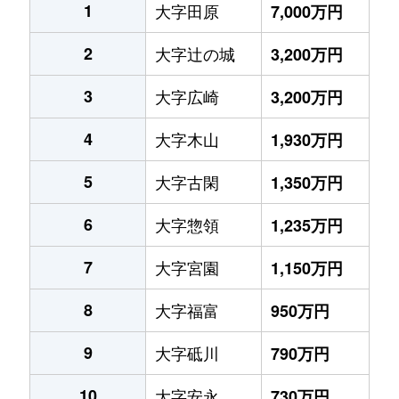
1
大字田原
7,000万円
2
大字辻の城
3,200万円
3
大字広崎
3,200万円
4
大字木山
1,930万円
5
大字古閑
1,350万円
6
大字惣領
1,235万円
7
大字宮園
1,150万円
8
大字福富
950万円
9
大字砥川
790万円
10
大字安永
730万円