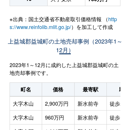
※出典：国土交通省不動産取引価格情報 （
http
s://www.reinfolib.mlit.go.jp/
）を加工して作成
上益城郡益城町の土地売却事例（2023年1～
12月）
2023年1～12月に成約した上益城郡益城町の土
地売却事例です。
町名
価格
最寄駅
駅徒
大字木山
2,900万円
新水前寺
徒歩2時
大字木山
960万円
新水前寺
徒歩1時