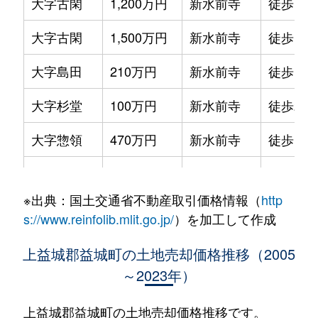
大字古閑
1,200万円
新水前寺
徒歩1時
大字古閑
1,500万円
新水前寺
徒歩1時
大字島田
210万円
新水前寺
徒歩1時
大字杉堂
100万円
新水前寺
徒歩2時
大字惣領
470万円
新水前寺
徒歩1時
大字惣領
2,000万円
新水前寺
徒歩1時
※出典：国土交通省不動産取引価格情報（
http
大字田原
7,000万円
光の森
徒歩2時
s://www.reinfolib.mlit.go.jp/
）を加工して作成
大字田原
7,000万円
光の森
徒歩1時
上益城郡益城町の土地売却価格推移（2005
～2023年）
大字辻の城
3,200万円
新水前寺
徒歩2時
大字寺迫
200万円
健軍町
徒歩1時
上益城郡益城町の土地売却価格推移です。