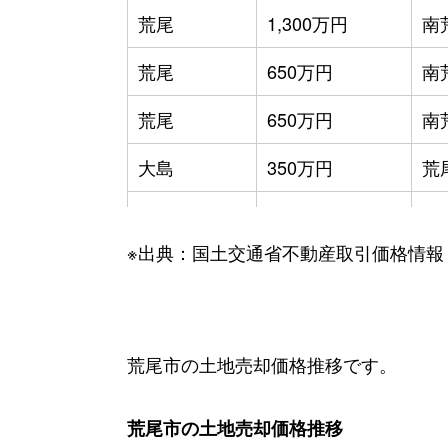
荒尾
1,300万円
南
荒尾
650万円
南
荒尾
650万円
南
大島
350万円
荒
川登
250万円
荒
※出典：国土交通省不動産取引価格情報
川登
1,400万円
荒
川登
800万円
南
川登
1,300万円
南
荒尾市の土地売却価格推移です。
宮内
550万円
荒
荒尾市の土地売却価格推移