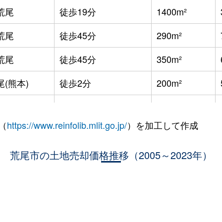
荒尾
徒歩19分
1400m²
荒尾
徒歩45分
290m²
荒尾
徒歩45分
350m²
尾(熊本)
徒歩2分
200m²
尾(熊本)
徒歩1時間15分
840m²
（
https://www.reinfolib.mlit.go.jp/
）を加工して作成
尾(熊本)
徒歩1時間15分
300m²
荒尾
荒尾市の土地売却価格推移（2005～2023年）
徒歩45分
440m²
荒尾
徒歩45分
320m²
尾(熊本)
徒歩25分
200m²