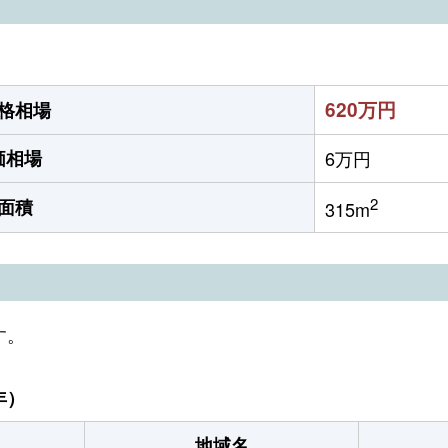
620万円
格相場
価相場
6万円
2
面積
315m
す。
年）
地域名