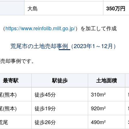
大島
350万円
 （
https://www.reinfolib.mlit.go.jp/
）を加工して作成
荒尾市の土地売却事例（2023年1～12月）
地売却事例です。
最寄駅
駅徒歩
土地面積
尾(熊本)
徒歩45分
310m²
尾(熊本)
徒歩19分
920m²
荒尾
徒歩26分
490m²