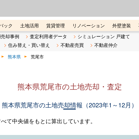
ーズ株式会社（東証グロース上
初めての方へ
ビスです 証券コード：4445
バック
土地活用
賃貸管理
リノベーション
外壁塗装
ライン講座
リビンマガジンBiz
不動産売却ご相談デスク
別売却事例
査定利用者データ
シミュレーション 戸建て
住み替え・買い替え
不動産売買
不動産仲介
熊本県
荒尾市
熊本県荒尾市の土地売却・査定
熊本県荒尾市の土地売却情報（2023年1～12月）
すべて中央値をもとに算出しています。