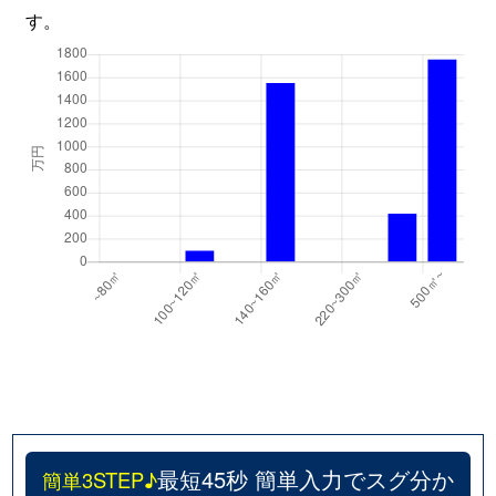
す。
最短45秒 簡単入力でスグ分か
簡単3STEP♪