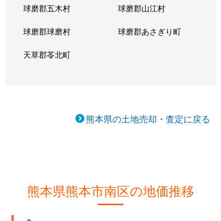
球磨郡五木村
球磨郡山江村
御幸笛田
1,700万円
南熊本
徒歩45分
球磨郡球磨村
球磨郡あさぎり町
御幸笛田
1,400万円
南熊本
徒歩45分
天草郡苓北町
元三町
950万円
川尻
徒歩24分
八幡
3,100万円
川尻
徒歩9分
八幡
6,100万円
川尻
徒歩10分
熊本県の土地売却・査定に戻る
八幡
4,900万円
川尻
徒歩10分
良町
1,300万円
南熊本
徒歩45分
熊本県熊本市南区の地価推移