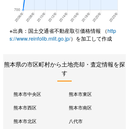
土河原町
1,700万円
西熊本
徒歩21分
土河原町
4,600万円
西熊本
徒歩25分
※出典：国土交通省不動産取引価格情報 （
http
富合町清藤
1,100万円
富合
徒歩9分
s://www.reinfolib.mlit.go.jp/
）を加工して作成
富合町清藤
1,400万円
富合
徒歩15分
熊本県の市区町村から土地売却・査定情報を探
富合町木原
1,100万円
宇土
徒歩45分
す
富合町古閑
930万円
富合
徒歩12分
富合町国町
100万円
富合
徒歩15分
熊本市中央区
熊本市東区
富合町杉島
2,400万円
富合
徒歩24分
熊本市西区
熊本市南区
富合町南田尻
680万円
宇土
徒歩14分
熊本市北区
八代市