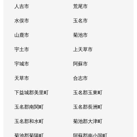
富合町南田尻
750万円
宇土
徒歩45分
人吉市
荒尾市
並建町
1,000万円
川尻
徒歩1時間
水俣市
玉名市
並建町
780万円
西熊本
徒歩45分
山鹿市
菊池市
並建町
190万円
西熊本
徒歩1時間
宇土市
上天草市
野口
4,100万円
西熊本
徒歩19分
宇城市
阿蘇市
野口
1,400万円
西熊本
徒歩19分
天草市
合志市
野田
4,000万円
川尻
徒歩20分
下益城郡美里町
玉名郡玉東町
野田
玉名郡南関町
3,200万円
玉名郡長洲町
川尻
徒歩26分
玉名郡和水町
菊池郡大津町
八分字町
1,200万円
川尻
徒歩45分
菊池郡菊陽町
阿蘇郡南小国町
八分字町
4,900万円
川尻
徒歩45分