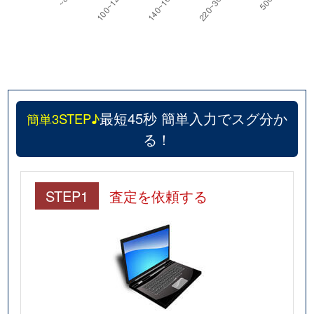
最短45秒 簡単入力でスグ分か
簡単3STEP♪
る！
STEP1
査定を依頼する