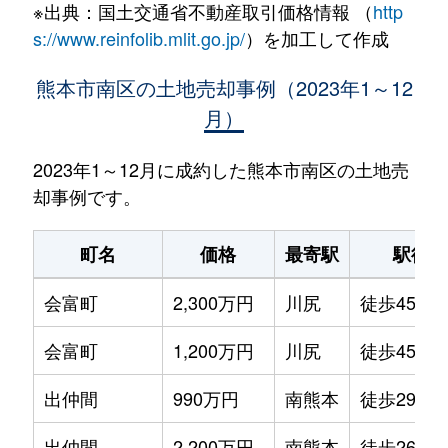
※出典：国土交通省不動産取引価格情報 （
http
s://www.reinfolib.mlit.go.jp/
）を加工して作成
熊本市南区の土地売却事例（2023年1～12
月）
2023年1～12月に成約した熊本市南区の土地売
却事例です。
町名
価格
最寄駅
駅徒歩
会富町
2,300万円
川尻
徒歩45分
会富町
1,200万円
川尻
徒歩45分
出仲間
990万円
南熊本
徒歩29分
出仲間
2,200万円
南熊本
徒歩26分