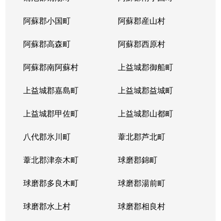
阿蘇郡小国町
阿蘇郡産山村
八分字町
990万円
西熊本
徒歩45分
阿蘇郡高森町
阿蘇郡西原村
八分字町
2,700万円
西熊本
徒歩45分
阿蘇郡南阿蘇村
上益城郡御船町
八分字町
2,200万円
西熊本
徒歩45分
上益城郡嘉島町
上益城郡益城町
日吉
1,400万円
西熊本
徒歩7分
上益城郡甲佐町
上益城郡山都町
南高江
3,000万円
川尻
徒歩16分
八代郡氷川町
葦北郡芦北町
御幸木部
5,600万円
川尻
徒歩45分
葦北郡津奈木町
球磨郡錦町
御幸西
1,600万円
西熊本
徒歩45分
球磨郡多良木町
球磨郡湯前町
御幸西
1,100万円
西熊本
徒歩45分
球磨郡水上村
球磨郡相良村
御幸笛田
1,200万円
平成
徒歩45分