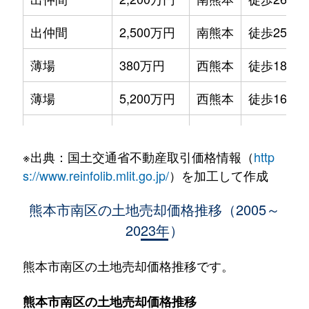
出仲間
2,500万円
南熊本
徒歩25分
薄場
380万円
西熊本
徒歩18分
薄場
5,200万円
西熊本
徒歩16分
江越
6,300万円
平成
徒歩14分
※出典：国土交通省不動産取引価格情報（
http
上ノ郷
7,200万円
西熊本
徒歩13分
s://www.reinfolib.mlit.go.jp/
）を加工して作成
川尻
730万円
川尻
徒歩21分
熊本市南区の土地売却価格推移（2005～
2023年）
川尻
30万円
川尻
徒歩13分
川尻
1,200万円
川尻
徒歩13分
熊本市南区の土地売却価格推移です。
合志
720万円
西熊本
徒歩13分
熊本市南区の土地売却価格推移