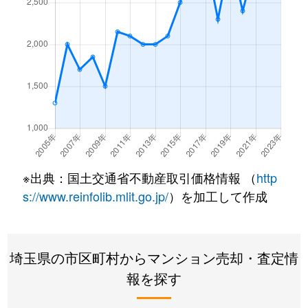
桜木町
4,000万円
大宮(埼玉)
徒歩1
桜木町
3,800万円
大宮(埼玉)
徒歩1
桜木町
2,700万円
大宮(埼玉)
徒歩1
桜木町
5,000万円
大宮(埼玉)
徒歩4
桜木町
630万円
大宮(埼玉)
徒歩1
桜木町
3,800万円
大宮(埼玉)
徒歩1
※出典：国土交通省不動産取引価格情報 （
http
s://www.reinfolib.mlit.go.jp/
）を加工して作成
桜木町
700万円
北与野
徒歩1
下町
6,000万円
大宮(埼玉)
徒歩8
埼玉県の市区町村からマンション売却・査定情
下町
6,300万円
大宮(埼玉)
徒歩8
報を探す
下町
6,000万円
大宮(埼玉)
徒歩8