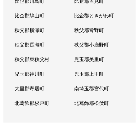
比企郡川島町
比企郡吉見町
三橋
900万円
大宮(埼玉)
徒歩2
比企郡鳩山町
比企郡ときがわ町
三橋
1,700万円
大宮(埼玉)
徒歩4
秩父郡横瀬町
秩父郡皆野町
宮町
4,200万円
大宮(埼玉)
徒歩1
秩父郡長瀞町
秩父郡小鹿野町
宮町
4,300万円
大宮(埼玉)
徒歩1
秩父郡東秩父村
児玉郡美里町
宮町
1,600万円
大宮(埼玉)
徒歩5
児玉郡神川町
児玉郡上里町
宮町
4,600万円
大宮(埼玉)
徒歩8
大里郡寄居町
南埼玉郡宮代町
宮町
2,000万円
大宮(埼玉)
徒歩4
北葛飾郡杉戸町
北葛飾郡松伏町
宮町
1,700万円
大宮(埼玉)
徒歩6
宮町
1,700万円
大宮(埼玉)
徒歩9