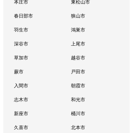
本庄市
東松山市
下町
6,200万円
大宮(埼玉)
徒歩8
春日部市
狭山市
寿能町
3,000万円
大宮公園
徒歩8
羽生市
鴻巣市
土手町
730万円
大宮(埼玉)
徒歩9
深谷市
上尾市
土手町
3,500万円
大宮(埼玉)
徒歩1
草加市
越谷市
土手町
4,300万円
北大宮
徒歩2
蕨市
戸田市
仲町
5,600万円
大宮(埼玉)
徒歩9
入間市
朝霞市
堀の内町
1,300万円
大宮(埼玉)
徒歩8
志木市
和光市
堀の内町
1,800万円
大宮(埼玉)
徒歩1
新座市
桶川市
堀の内町
2,300万円
大宮(埼玉)
徒歩1
久喜市
北本市