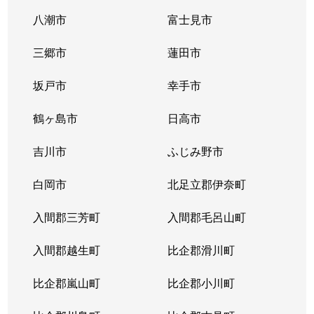
堀の内町
2,100万円
大宮(埼玉)
徒歩2
八潮市
富士見市
堀の内町
2,300万円
大宮(埼玉)
徒歩2
三郷市
蓮田市
堀の内町
3,900万円
大宮(埼玉)
徒歩1
坂戸市
幸手市
堀の内町
2,200万円
大宮(埼玉)
徒歩2
鶴ヶ島市
日高市
堀の内町
1,700万円
大宮(埼玉)
徒歩1
吉川市
ふじみ野市
三橋
1,400万円
大宮(埼玉)
徒歩4
白岡市
北足立郡伊奈町
三橋
1,500万円
大宮(埼玉)
徒歩4
入間郡三芳町
入間郡毛呂山町
三橋
370万円
大宮(埼玉)
徒歩2
入間郡越生町
比企郡滑川町
三橋
1,000万円
大宮(埼玉)
徒歩4
比企郡嵐山町
比企郡小川町
三橋
2,300万円
大宮(埼玉)
徒歩2