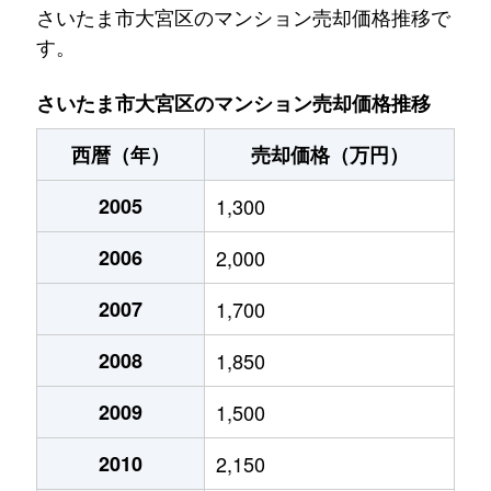
大成町
3,900万円
大宮(埼玉)
徒歩1
さいたま市大宮区のマンション売却価格推移で
す。
大成町
4,300万円
大宮(埼玉)
徒歩1
さいたま市大宮区のマンション売却価格推移
大成町
4,400万円
鉄道博物館
徒歩8
西暦（年）
売却価格（万円）
大成町
3,000万円
鉄道博物館
徒歩8
2005
1,300
大原
990万円
さいたま新都心
徒歩1
2006
2,000
上小町
3,000万円
大宮(埼玉)
徒歩2
2007
1,700
上小町
2,000万円
大宮(埼玉)
徒歩1
2008
1,850
吉敷町
6,500万円
大宮(埼玉)
徒歩1
2009
1,500
吉敷町
5,300万円
大宮(埼玉)
徒歩9
2010
2,150
吉敷町
4,600万円
大宮(埼玉)
徒歩1