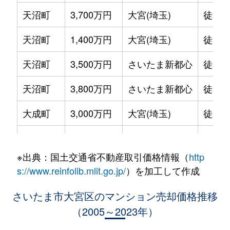
天沼町
3,700万円
大宮(埼玉)
徒歩1
天沼町
1,400万円
大宮(埼玉)
徒歩2
天沼町
3,500万円
さいたま新都心
徒歩1
天沼町
3,800万円
さいたま新都心
徒歩1
大成町
3,000万円
大宮(埼玉)
徒歩9
大成町
4,200万円
大宮(埼玉)
徒歩1
※出典：国土交通省不動産取引価格情報（
http
大成町
4,100万円
大宮(埼玉)
徒歩1
s://www.reinfolib.mlit.go.jp/
）を加工して作成
大成町
3,000万円
大宮(埼玉)
徒歩1
さいたま市大宮区のマンション売却価格推移
（2005～2023年）
大成町
2,800万円
大宮(埼玉)
徒歩1