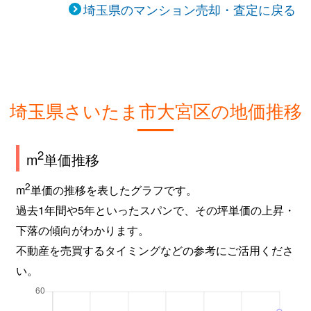
埼玉県のマンション売却・査定に戻る
宮町
1,300万円
大宮(埼玉)
徒歩9
宮町
4,300万円
大宮(埼玉)
徒歩1
埼玉県さいたま市大宮区の地価推移
2
m
単価推移
2
m
単価の推移を表したグラフです。
過去1年間や5年といったスパンで、その坪単価の上昇・
下落の傾向がわかります。
不動産を売買するタイミングなどの参考にご活用くださ
い。