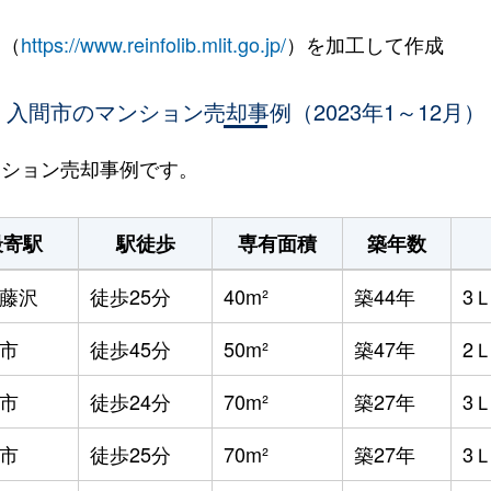
 （
https://www.reinfolib.mlit.go.jp/
）を加工して作成
入間市のマンション売却事例（2023年1～12月）
マンション売却事例です。
最寄駅
駅徒歩
専有面積
築年数
藤沢
徒歩25分
40m²
築44年
3
市
徒歩45分
50m²
築47年
2
市
徒歩24分
70m²
築27年
3
市
徒歩25分
70m²
築27年
3