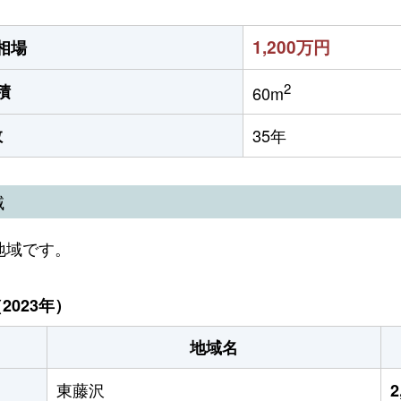
1,200万円
相場
2
積
60m
数
35年
域
地域です。
023年）
地域名
東藤沢
2