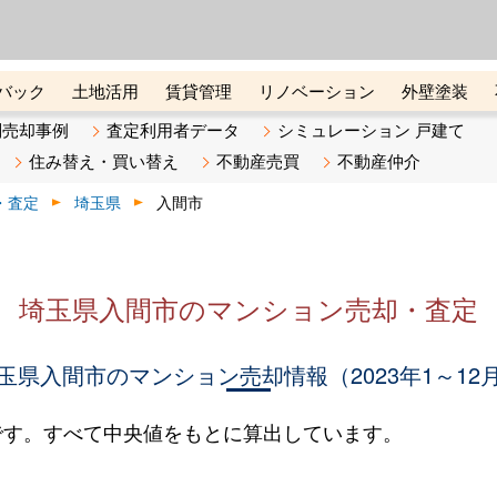
ーズ株式会社（東証グロース上
初めての方へ
ビスです 証券コード：4445
バック
土地活用
賃貸管理
リノベーション
外壁塗装
ライン講座
リビンマガジンBiz
不動産売却ご相談デスク
別売却事例
査定利用者データ
シミュレーション 戸建て
住み替え・買い替え
不動産売買
不動産仲介
・査定
埼玉県
入間市
埼玉県入間市のマンション売却・査定
玉県入間市のマンション売却情報（2023年1～12
です。すべて中央値をもとに算出しています。