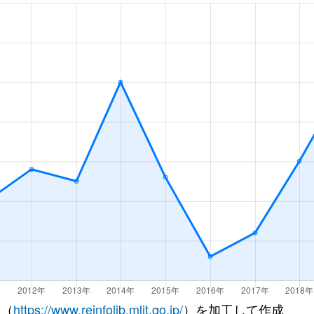
市
徒歩9分
65m²
築35年
3
市
徒歩7分
60m²
築36年
3
市
徒歩15分
60m²
築28年
3
市
徒歩20分
70m²
築35年
3
市
徒歩21分
80m²
築35年
4
市
徒歩12分
60m²
築25年
2
市
徒歩8分
55m²
築39年
3
市
徒歩7分
60m²
築36年
3
市
徒歩15分
60m²
築28年
3
 （
https://www.reinfolib.mlit.go.jp/
）を加工して作成
市
徒歩12分
85m²
築30年
4