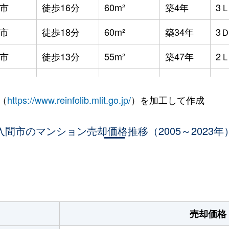
市
徒歩16分
60m²
築4年
3
市
徒歩18分
60m²
築34年
3
市
徒歩13分
55m²
築47年
2
市
徒歩15分
65m²
築45年
3
（
https://www.reinfolib.mlit.go.jp/
）を加工して作成
藤沢
徒歩29分
55m²
築49年
2
藤沢
入間市のマンション売却価格推移（2005～2023年
徒歩29分
55m²
築49年
3
藤沢
徒歩24分
55m²
築49年
-
。
藤沢
徒歩21分
50m²
築33年
2
藤沢
徒歩19分
50m²
築33年
2
売却価格
藤沢
徒歩21分
70m²
築33年
3