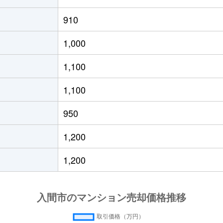
市
徒歩45分
50m²
築31年
2
910
ケ丘
徒歩23分
65m²
築19年
3
1,000
ケ丘
徒歩21分
60m²
築19年
-
1,100
藤沢
徒歩15分
65m²
築27年
3
1,100
藤沢
徒歩24分
85m²
築35年
4
950
藤沢
徒歩14分
70m²
築35年
3
1,200
藤沢
徒歩13分
75m²
築15年
3
1,200
藤沢
徒歩6分
60m²
築38年
2
藤沢
徒歩13分
55m²
築30年
3