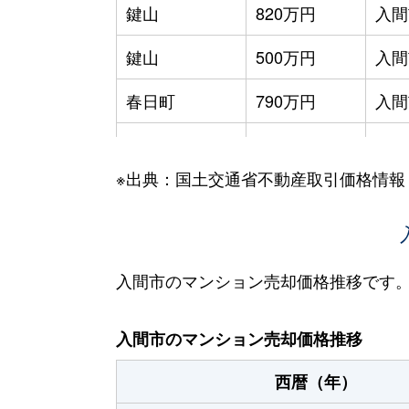
鍵山
820万円
入間
鍵山
500万円
入間
春日町
790万円
入間
春日町
350万円
入間
※出典：国土交通省不動産取引価格情報
大字上藤沢
800万円
武蔵
大字上藤沢
30万円
武蔵
大字上藤沢
400万円
武蔵
入間市のマンション売却価格推移です
大字上藤沢
310万円
武蔵
入間市のマンション売却価格推移
大字上藤沢
1,100万円
武蔵
西暦（年）
大字上藤沢
1,600万円
武蔵