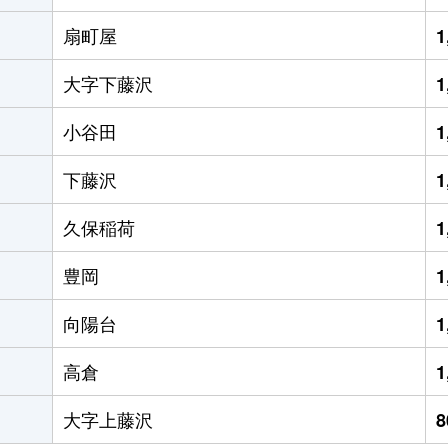
扇町屋
1
大字下藤沢
1
小谷田
1
下藤沢
1
久保稲荷
1
豊岡
1
向陽台
1
高倉
1
大字上藤沢