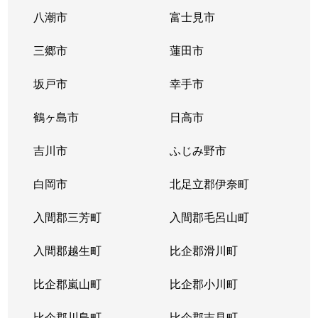
常盤
6,400万円
北浦和
徒歩6分
八潮市
富士見市
常盤
4,700万円
北浦和
徒歩9分
三郷市
蓮田市
常盤
2,700万円
北浦和
徒歩6分
坂戸市
幸手市
常盤
3,300万円
北浦和
徒歩3分
鶴ヶ島市
日高市
常盤
3,000万円
北浦和
徒歩6分
吉川市
ふじみ野市
常盤
5,000万円
北浦和
徒歩2分
白岡市
北足立郡伊奈町
常盤
5,400万円
北浦和
徒歩12
入間郡三芳町
入間郡毛呂山町
常盤
4,000万円
北浦和
徒歩4分
入間郡越生町
比企郡滑川町
常盤
5,900万円
北浦和
徒歩5分
比企郡嵐山町
比企郡小川町
常盤
6,700万円
北浦和
徒歩5分
比企郡川島町
比企郡吉見町