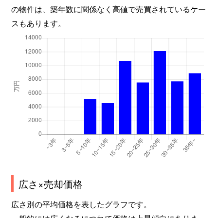
の物件は、築年数に関係なく高値で売買されているケー
本太
4,800万円
浦和
徒歩14
スもあります。
本太
5,700万円
浦和
徒歩6分
本太
4,400万円
浦和
徒歩5分
本太
4,800万円
浦和
徒歩15
本太
2,900万円
浦和
徒歩13
本太
4,700万円
浦和
徒歩10
本太
5,300万円
北浦和
徒歩10
領家
3,800万円
北浦和
徒歩14
広さ×売却価格
領家
1,800万円
北浦和
徒歩17
広さ別の平均価格を表したグラフです。
一般的には広くなるにつれて価格は上昇傾向にありま