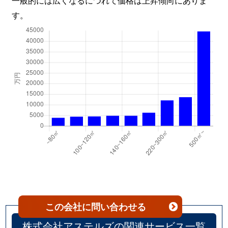
領家
1,600万円
北浦和
徒歩10
す。
領家
4,000万円
北浦和
徒歩15
領家
4,600万円
北浦和
徒歩13
この会社
に問い合わせる
株式会社アステルズの関連サービス一覧