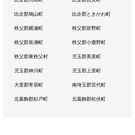
常盤
5,400万円
北浦和
徒歩6分
比企郡鳩山町
比企郡ときがわ町
常盤
1,800万円
北浦和
徒歩6分
秩父郡横瀬町
秩父郡皆野町
常盤
3,500万円
北浦和
徒歩6分
秩父郡長瀞町
秩父郡小鹿野町
常盤
4,800万円
北浦和
徒歩4分
秩父郡東秩父村
児玉郡美里町
常盤
6,500万円
北浦和
徒歩9分
児玉郡神川町
児玉郡上里町
仲町
6,400万円
浦和
徒歩4分
大里郡寄居町
南埼玉郡宮代町
仲町
10,000万円
浦和
徒歩5分
北葛飾郡杉戸町
北葛飾郡松伏町
仲町
5,800万円
浦和
徒歩7分
仲町
4,500万円
浦和
徒歩9分