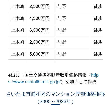
上木崎
2,500万円
与野
徒歩18
上木崎
4,300万円
与野
徒歩1分
上木崎
6,300万円
与野
徒歩4分
上木崎
2,300万円
与野
徒歩18
上木崎
5,600万円
与野
徒歩2分
上木崎
3,600万円
与野
徒歩1分
※出典：国土交通省不動産取引価格情報（
http
上木崎
5,500万円
与野
徒歩4分
s://www.reinfolib.mlit.go.jp/
）を加工して作成
上木崎
3,300万円
与野
徒歩1分
さいたま市浦和区のマンション売却価格推移
（2005～2023年）
木崎
1,800万円
北浦和
徒歩29