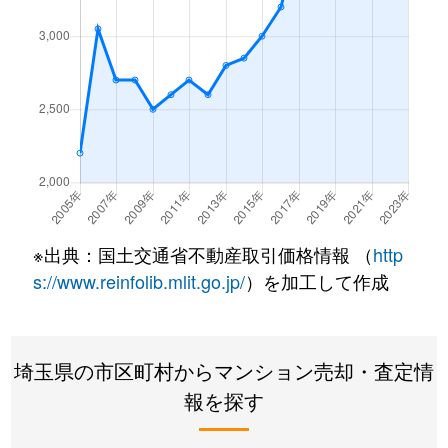
高砂
6,900万円
浦和
徒歩6分
高砂
5,000万円
浦和
徒歩13
高砂
4,400万円
浦和
徒歩13
高砂
1,000万円
浦和
徒歩3分
高砂
3,800万円
浦和
徒歩3分
高砂
1,200万円
浦和
徒歩8分
※出典：国土交通省不動産取引価格情報 （
http
s://www.reinfolib.mlit.go.jp/
）を加工して作成
高砂
7,200万円
浦和
徒歩9分
常盤
6,000万円
浦和
徒歩8分
埼玉県の市区町村からマンション売却・査定情
常盤
6,000万円
浦和
徒歩12
報を探す
常盤
5,500万円
浦和
徒歩8分