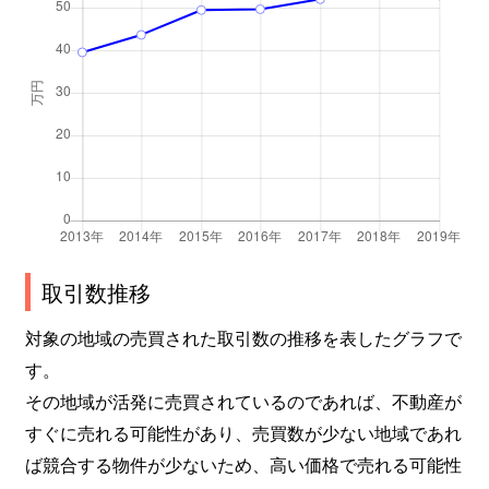
東岸町
2,100万円
浦和
徒歩5分
東岸町
3,800万円
南浦和
徒歩8分
東岸町
2,100万円
南浦和
徒歩8分
東仲町
400万円
浦和
徒歩5分
東仲町
7,100万円
浦和
徒歩4分
前地
6,100万円
南浦和
徒歩11
取引数推移
前地
5,900万円
南浦和
徒歩12
対象の地域の売買された取引数の推移を表したグラフで
す。
前地
5,000万円
南浦和
徒歩11
その地域が活発に売買されているのであれば、不動産が
前地
5,800万円
南浦和
徒歩12
すぐに売れる可能性があり、売買数が少ない地域であれ
ば競合する物件が少ないため、高い価格で売れる可能性
前地
5,800万円
南浦和
徒歩12