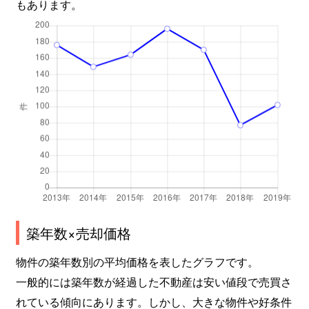
もあります。
元町
7,200万円
北浦和
徒歩3分
元町
780万円
北浦和
徒歩12
元町
4,000万円
北浦和
徒歩3分
元町
2,200万円
北浦和
徒歩18
元町
5,500万円
北浦和
徒歩8分
元町
2,300万円
北浦和
徒歩3分
元町
4,600万円
北浦和
徒歩9分
築年数×売却価格
元町
2,100万円
北浦和
徒歩11
物件の築年数別の平均価格を表したグラフです。
一般的には築年数が経過した不動産は安い値段で売買さ
本太
3,200万円
浦和
徒歩4分
れている傾向にあります。しかし、大きな物件や好条件