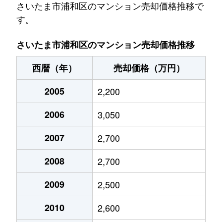
木崎
1,400万円
北浦和
徒歩29
さいたま市浦和区のマンション売却価格推移で
す。
岸町
8,100万円
浦和
徒歩4分
さいたま市浦和区のマンション売却価格推移
岸町
6,000万円
浦和
徒歩8分
西暦（年）
売却価格（万円）
岸町
7,800万円
浦和
徒歩7分
2005
2,200
岸町
5,200万円
浦和
徒歩12
2006
3,050
岸町
3,300万円
浦和
徒歩6分
2007
2,700
北浦和
1,500万円
北浦和
徒歩7分
2008
2,700
北浦和
6,300万円
北浦和
徒歩2分
2009
2,500
北浦和
4,300万円
北浦和
徒歩3分
2010
2,600
北浦和
5,200万円
北浦和
徒歩4分