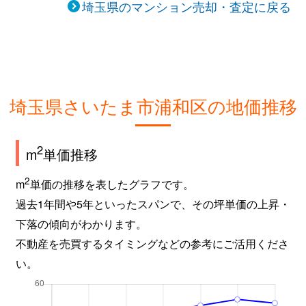
埼玉県のマンション売却・査定に戻る
仲町
7,300万円
浦和
徒歩8分
仲町
5,500万円
浦和
徒歩8分
仲町
3,200万円
中浦和
徒歩13
埼玉県さいたま市浦和区の地価推移
針ヶ谷
3,700万円
与野
徒歩12
針ヶ谷
3,000万円
与野
徒歩4分
2
m
単価推移
針ヶ谷
4,200万円
与野
徒歩2分
2
m
単価の推移を表したグラフです。
過去1年間や5年といったスパンで、その坪単価の上昇・
針ヶ谷
4,600万円
与野
徒歩3分
下落の傾向がわかります。
不動産を売買するタイミングなどの参考にご活用くださ
東岸町
2,500万円
浦和
徒歩6分
い。
東岸町
1,800万円
浦和
徒歩5分