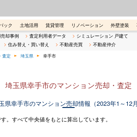
ーズ株式会社（東証グロース上
初めての方へ
ビスです 証券コード：4445
バック
土地活用
賃貸管理
リノベーション
外壁塗装
ライン講座
リビンマガジンBiz
不動産売却ご相談デスク
別売却事例
査定利用者データ
シミュレーション 戸建て
住み替え・買い替え
不動産売買
不動産仲介
・査定
埼玉県
幸手市
埼玉県幸手市のマンション売却・査定
玉県幸手市のマンション売却情報（2023年1～12
です。すべて中央値をもとに算出しています。