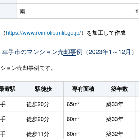
南
1
 （
https://www.reinfolib.mlit.go.jp/
）を加工して作成
幸手市のマンション売却事例（2023年1～12月）
マンション売却事例です。
最寄駅
駅徒歩
専有面積
築年数
手
徒歩20分
65m²
築33年
手
徒歩20分
60m²
築33年
手
徒歩11分
60m²
築32年