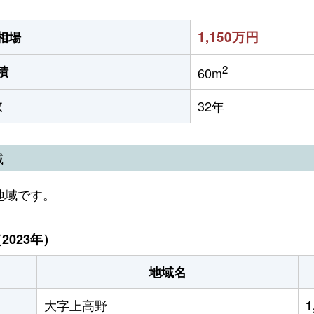
1,150万円
相場
2
積
60m
数
32年
域
地域です。
023年）
地域名
大字上高野
1