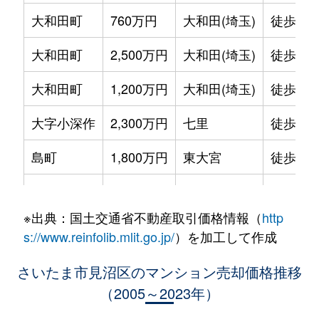
大和田町
760万円
大和田(埼玉)
徒歩11
大和田町
2,500万円
大和田(埼玉)
徒歩4分
大和田町
1,200万円
大和田(埼玉)
徒歩7分
大字小深作
2,300万円
七里
徒歩18
島町
1,800万円
東大宮
徒歩19
大字蓮沼
1,200万円
大和田(埼玉)
徒歩13
※出典：国土交通省不動産取引価格情報（
http
大字蓮沼
1,600万円
大和田(埼玉)
徒歩15
s://www.reinfolib.mlit.go.jp/
）を加工して作成
大字蓮沼
1,300万円
七里
徒歩11
さいたま市見沼区のマンション売却価格推移
（2005～2023年）
春野
1,200万円
東大宮
徒歩45