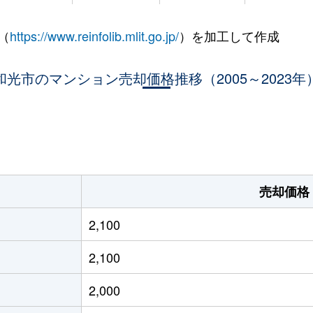
増
徒歩26分
95m²
築21年
（
https://www.reinfolib.mlit.go.jp/
）を加工して作成
増
徒歩15分
45m²
築36年
増
和光市のマンション売却価格推移（2005～2023年
徒歩14分
65m²
築21年
増
徒歩17分
75m²
築45年
。
増
徒歩17分
60m²
築45年
増
徒歩12分
15m²
築34年
売却価格
増
徒歩17分
60m²
築45年
2,100
増
徒歩17分
60m²
築45年
2,100
増
徒歩16分
65m²
築33年
2,000
増
徒歩15分
70m²
築22年