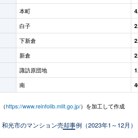
本町
4
白子
2
下新倉
2
新倉
2
諏訪原団地
1
南
 （
https://www.reinfolib.mlit.go.jp/
）を加工して作成
和光市のマンション売却事例（2023年1～12月）