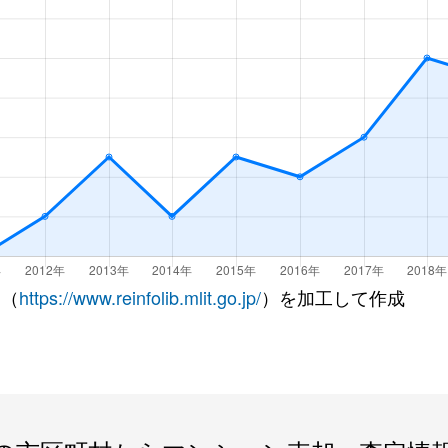
光市
徒歩10分
65m²
築4年
光市
徒歩10分
70m²
築4年
増
徒歩11分
45m²
築53年
増
徒歩45分
55m²
築21年
光市
徒歩45分
45m²
築53年
 （
https://www.reinfolib.mlit.go.jp/
）を加工して作成