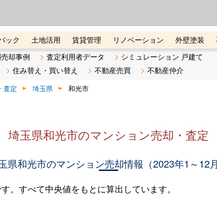
ーズ株式会社（東証グロース上
初めての方へ
ビスです 証券コード：4445
バック
土地活用
賃貸管理
リノベーション
外壁塗装
ライン講座
リビンマガジンBiz
不動産売却ご相談デスク
別売却事例
査定利用者データ
シミュレーション 戸建て
住み替え・買い替え
不動産売買
不動産仲介
・査定
埼玉県
和光市
埼玉県和光市のマンション売却・査定
玉県和光市のマンション売却情報（2023年1～12
です。すべて中央値をもとに算出しています。