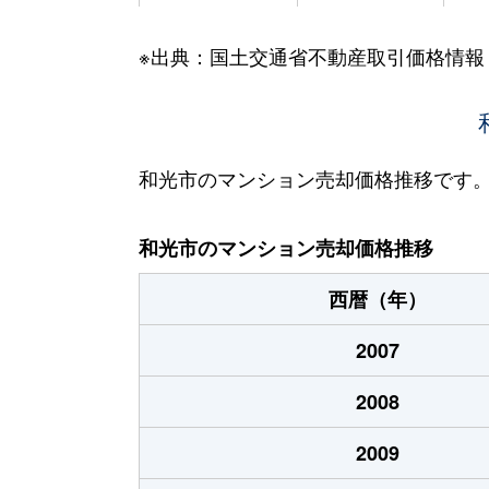
白子
5,300万円
成
※出典：国土交通省不動産取引価格情報
白子
2,400万円
成
白子
3,600万円
成
白子
3,300万円
成
和光市のマンション売却価格推移です
白子
2,400万円
成
和光市のマンション売却価格推移
白子
700万円
成
西暦（年）
白子
800万円
成
2007
白子
2,300万円
成
2008
白子
3,500万円
成
2009
白子
3,300万円
成