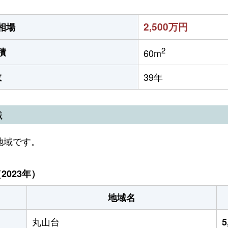
2,500万円
相場
2
積
60m
数
39年
域
地域です。
023年）
地域名
丸山台
5