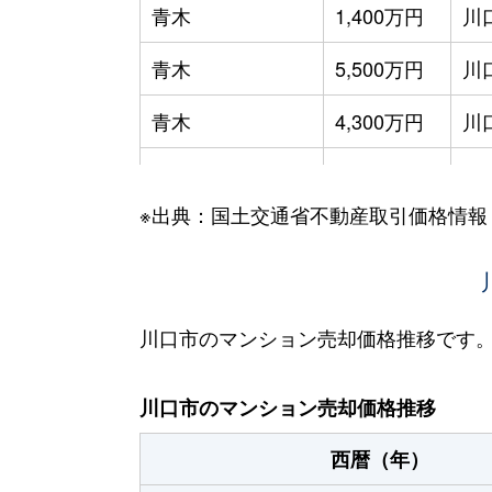
青木
1,400万円
川
青木
5,500万円
川
青木
4,300万円
川
青木
3,200万円
川
※出典：国土交通省不動産取引価格情報
青木
1,500万円
川
青木
5,000万円
川
青木
1,000万円
西
川口市のマンション売却価格推移です
青木
3,100万円
南
川口市のマンション売却価格推移
青木
3,700万円
南
西暦（年）
大字赤山
3,300万円
新