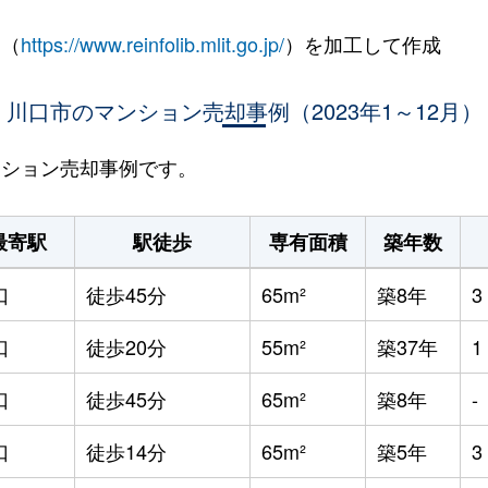
 （
https://www.reinfolib.mlit.go.jp/
）を加工して作成
川口市のマンション売却事例（2023年1～12月）
マンション売却事例です。
最寄駅
駅徒歩
専有面積
築年数
口
徒歩45分
65m²
築8年
口
徒歩20分
55m²
築37年
口
徒歩45分
65m²
築8年
-
口
徒歩14分
65m²
築5年