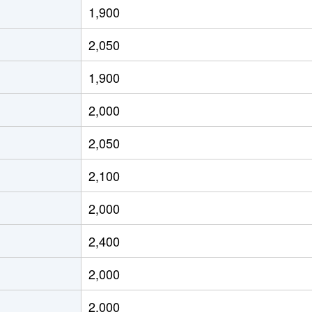
1,900
口元郷
徒歩16分
60m²
築6年
2,050
鳩ケ谷
徒歩9分
50m²
築49年
1,900
鳩ケ谷
徒歩13分
60m²
築36年
2,000
鳩ケ谷
徒歩9分
35m²
築49年
2,050
鳩ケ谷
徒歩13分
55m²
築36年
2,100
鳩ケ谷
徒歩11分
65m²
築9年
2,000
井宿
徒歩4分
70m²
築14年
-
2,400
井宿
徒歩9分
75m²
築20年
2,000
口
徒歩1時間45分
70m²
築43年
2,000