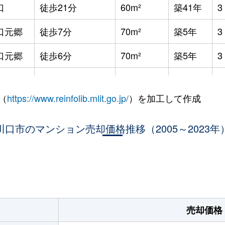
口
徒歩21分
60m²
築41年
口元郷
徒歩7分
70m²
築5年
口元郷
徒歩6分
70m²
築5年
口元郷
徒歩7分
60m²
築28年
（
https://www.reinfolib.mlit.go.jp/
）を加工して作成
口元郷
徒歩12分
65m²
築34年
口元郷
川口市のマンション売却価格推移（2005～2023年
徒歩6分
70m²
築5年
川口
徒歩21分
20m²
築35年
1
。
鳩ケ谷
徒歩13分
65m²
築10年
鳩ケ谷
徒歩13分
65m²
築10年
売却価格
井宿
徒歩3分
70m²
築17年