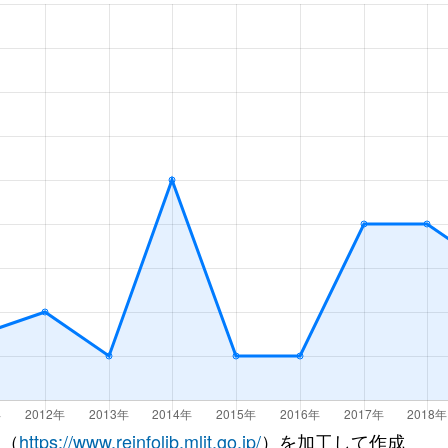
口
徒歩11分
60m²
築42年
口
徒歩4分
65m²
築3年
口
徒歩5分
60m²
築39年
口
徒歩6分
55m²
築29年
口
徒歩10分
65m²
築29年
口
徒歩5分
65m²
築23年
口
徒歩7分
15m²
築32年
1
口
徒歩11分
65m²
築21年
徒歩45分
60m²
築38年
 （
https://www.reinfolib.mlit.go.jp/
）を加工して作成
口
徒歩45分
65m²
築43年