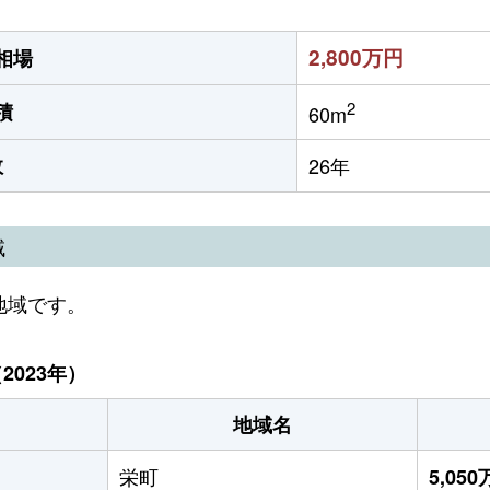
2,800万円
相場
2
積
60m
数
26年
域
地域です。
023年）
地域名
栄町
5,05