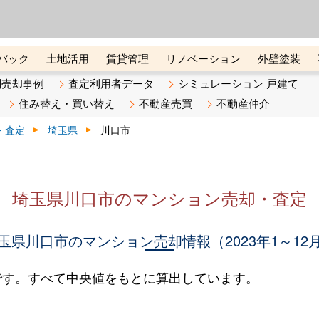
ーズ株式会社（東証グロース上
初めての方へ
ビスです 証券コード：4445
バック
土地活用
賃貸管理
リノベーション
外壁塗装
ライン講座
リビンマガジンBiz
不動産売却ご相談デスク
別売却事例
査定利用者データ
シミュレーション 戸建て
住み替え・買い替え
不動産売買
不動産仲介
・査定
埼玉県
川口市
埼玉県川口市のマンション売却・査定
玉県川口市のマンション売却情報（2023年1～12
です。すべて中央値をもとに算出しています。