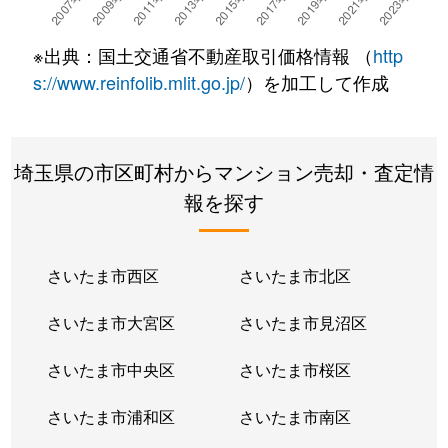
中央
980万円
狭山市
徒歩21
※出典：国土交通省不動産取引価格情報 （
http
中央
400万円
狭山市
徒歩16
s://www.reinfolib.mlit.go.jp/
）を加工して作成
中央
1,500万円
狭山市
徒歩23
埼玉県の市区町村からマンション売却・査定情
つつじ野
730万円
狭山市
徒歩29
報を探す
つつじ野
980万円
狭山市
徒歩45
大字東三ツ木
1,700万円
新狭山
徒歩5
さいたま市西区
さいたま市北区
大字東三ツ木
800万円
新狭山
徒歩6
さいたま市大宮区
さいたま市見沼区
大字東三ツ木
180万円
新狭山
徒歩7
さいたま市中央区
さいたま市桜区
富士見
1,600万円
狭山市
徒歩15
さいたま市浦和区
さいたま市南区