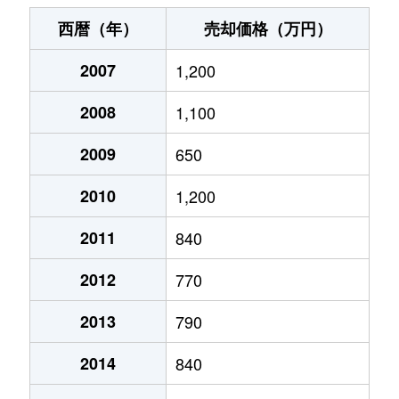
入間川
2,200万円
狭山市
徒歩5
西暦（年）
売却価格（万円）
入間川
3,700万円
狭山市
徒歩3
2007
1,200
入間川
2,300万円
狭山市
徒歩10
2008
1,100
鵜ノ木
1,200万円
稲荷山公園
徒歩15
2009
650
大字上奥富
1,600万円
新狭山
徒歩10
2010
1,200
祇園
2,000万円
狭山市
徒歩9
2011
840
2012
770
祇園
3,100万円
狭山市
徒歩9
2013
790
祇園
2,400万円
狭山市
徒歩9
2014
840
祇園
1,800万円
狭山市
徒歩4