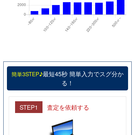
最短45秒 簡単入力でスグ分か
簡単3STEP♪
る！
STEP1
査定を依頼する