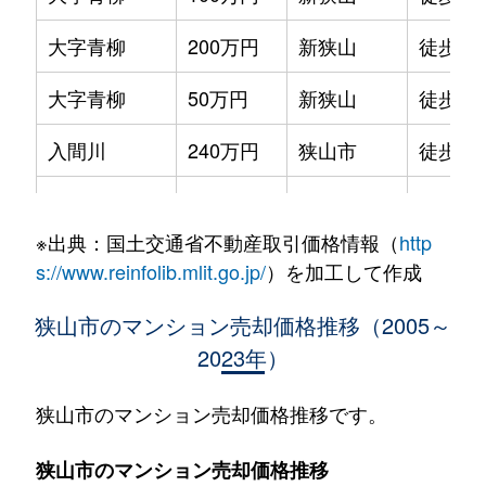
大字青柳
200万円
新狭山
徒歩21
大字青柳
50万円
新狭山
徒歩21
入間川
240万円
狭山市
徒歩7
入間川
810万円
狭山市
徒歩14
※出典：国土交通省不動産取引価格情報（
http
入間川
2,100万円
狭山市
徒歩14
s://www.reinfolib.mlit.go.jp/
）を加工して作成
入間川
1,400万円
狭山市
徒歩3
狭山市のマンション売却価格推移（2005～
2023年）
入間川
980万円
狭山市
徒歩14
入間川
1,600万円
狭山市
徒歩5
狭山市のマンション売却価格推移です。
入間川
1,000万円
狭山市
徒歩2
狭山市のマンション売却価格推移