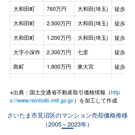
大和田町
760万円
大和田(埼玉)
徒歩11
大和田町
2,500万円
大和田(埼玉)
徒歩4分
大和田町
1,200万円
大和田(埼玉)
徒歩7分
大字小深作
2,300万円
七里
徒歩18
島町
1,800万円
東大宮
徒歩19
大字蓮沼
1,200万円
大和田(埼玉)
徒歩13
※出典：国土交通省不動産取引価格情報（
http
大字蓮沼
1,600万円
大和田(埼玉)
徒歩15
s://www.reinfolib.mlit.go.jp/
）を加工して作成
大字蓮沼
1,300万円
七里
徒歩11
さいたま市見沼区のマンション売却価格推移
（2005～2023年）
春野
1,200万円
東大宮
徒歩45