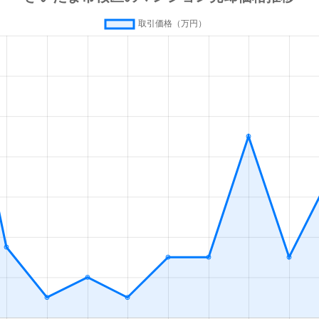
与野
徒歩14分
60m²
築27年
3