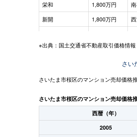
栄和
1,800万円
南
新開
1,800万円
西
大字神田
950万円
与
※出典：国土交通省不動産取引価格情報
大字神田
570万円
与
田島
3,800万円
さい
中
田島
3,900万円
西
さいたま市桜区のマンション売却価格
田島
2,700万円
西
さいたま市桜区のマンション売却価格
田島
3,200万円
西
西暦（年）
田島
1,800万円
西
2005
田島
1,800万円
西