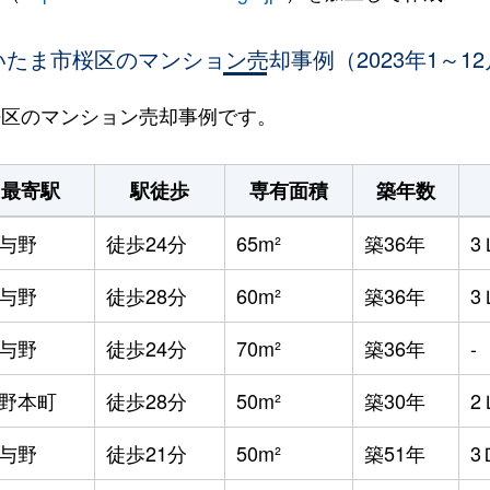
いたま市桜区のマンション売却事例（2023年1～12
市桜区のマンション売却事例です。
最寄駅
駅徒歩
専有面積
築年数
与野
徒歩24分
65m²
築36年
3
与野
徒歩28分
60m²
築36年
3
与野
徒歩24分
70m²
築36年
-
野本町
徒歩28分
50m²
築30年
2
与野
徒歩21分
50m²
築51年
3