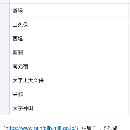
道場
山久保
西堀
新開
南元宿
大字上大久保
栄和
大字神田
 （
https://www.reinfolib.mlit.go.jp/
）を加工して作成