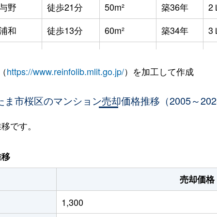
与野
徒歩21分
50m²
築36年
2
浦和
徒歩13分
60m²
築34年
3
野本町
徒歩23分
55m²
築47年
1
（
https://www.reinfolib.mlit.go.jp/
）を加工して作成
野本町
徒歩23分
60m²
築47年
3
たま市桜区のマンション売却価格推移（2005～202
浦和
徒歩10分
70m²
築16年
3
浦和
徒歩8分
75m²
築18年
4
推移です。
浦和
徒歩13分
55m²
築32年
2
推移
浦和
徒歩14分
65m²
築13年
2
売却価格
浦和
徒歩11分
75m²
築26年
3
1,300
浦和
徒歩14分
65m²
築13年
3