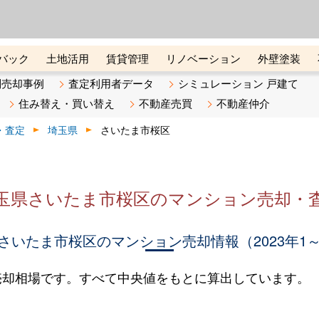
ーズ株式会社（東証グロース上
初めての方へ
ビスです 証券コード：4445
バック
土地活用
賃貸管理
リノベーション
外壁塗装
ライン講座
リビンマガジンBiz
不動産売却ご相談デスク
別売却事例
査定利用者データ
シミュレーション 戸建て
住み替え・買い替え
不動産売買
不動産仲介
・査定
埼玉県
さいたま市桜区
玉県さいたま市桜区のマンション売却・
さいたま市桜区のマンション売却情報（2023年1～
売却相場です。すべて中央値をもとに算出しています。