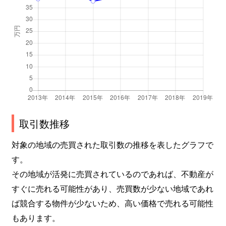
沼影
3,600万円
武蔵浦和
徒歩4分
沼影
7,900万円
武蔵浦和
徒歩4分
沼影
6,800万円
武蔵浦和
徒歩4分
沼影
4,600万円
武蔵浦和
徒歩11分
根岸
3,400万円
南浦和
徒歩8分
取引数推移
根岸
3,100万円
南浦和
徒歩8分
対象の地域の売買された取引数の推移を表したグラフで
す。
根岸
5,400万円
南浦和
徒歩13分
その地域が活発に売買されているのであれば、不動産が
根岸
1,900万円
武蔵浦和
徒歩16分
すぐに売れる可能性があり、売買数が少ない地域であれ
ば競合する物件が少ないため、高い価格で売れる可能性
根岸
4,400万円
武蔵浦和
徒歩14分
もあります。