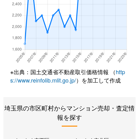
白幡
450万円
武蔵浦和
徒歩18分
白幡
5,000万円
武蔵浦和
徒歩6分
白幡
2,800万円
武蔵浦和
徒歩11分
白幡
2,200万円
武蔵浦和
徒歩11分
白幡
4,800万円
武蔵浦和
徒歩8分
※出典：国土交通省不動産取引価格情報 （
http
s://www.reinfolib.mlit.go.jp/
）を加工して作成
白幡
2,500万円
武蔵浦和
徒歩11分
白幡
2,400万円
武蔵浦和
徒歩9分
埼玉県の市区町村からマンション売却・査定情
白幡
2,300万円
武蔵浦和
徒歩16分
報を探す
白幡
5,200万円
武蔵浦和
徒歩9分