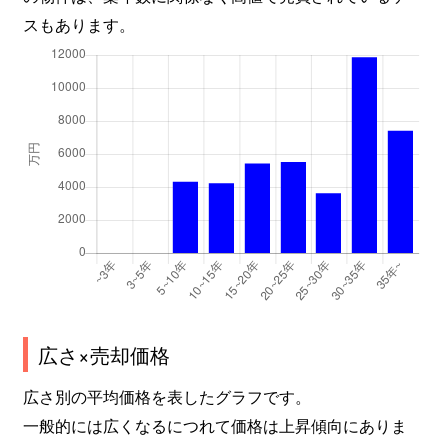
文蔵
2,300万円
蕨
徒歩20分
スもあります。
別所
1,400万円
中浦和
徒歩9分
別所
1,700万円
中浦和
徒歩13分
別所
4,500万円
中浦和
徒歩7分
別所
6,900万円
中浦和
徒歩6分
別所
5,000万円
中浦和
徒歩6分
別所
7,800万円
武蔵浦和
徒歩2分
別所
4,000万円
武蔵浦和
徒歩6分
広さ×売却価格
別所
3,300万円
武蔵浦和
徒歩2分
広さ別の平均価格を表したグラフです。
一般的には広くなるにつれて価格は上昇傾向にありま
別所
7,000万円
武蔵浦和
徒歩3分