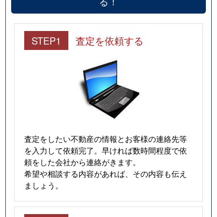
る！
松本
3,000万円
西浦和
徒歩20分
松本
1,900万円
西浦和
徒歩11分
STEP1
査定を依頼する
松本
1,400万円
西浦和
徒歩11分
松本
1,700万円
西浦和
徒歩20分
松本
2,800万円
西浦和
徒歩20分
南浦和
4,900万円
南浦和
徒歩3分
査定をしたい不動産の情報とお客様の連絡先等
南浦和
3,500万円
南浦和
徒歩5分
を入力して依頼完了。早ければ数時間程度で依
頼をした会社から連絡がきます。
南浦和
4,700万円
南浦和
徒歩9分
希望や相談する内容があれば、その内容も伝え
ましょう。
南浦和
3,400万円
南浦和
徒歩9分