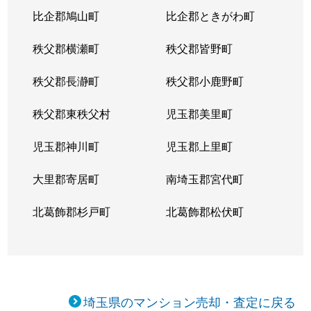
辻
1,000万円
北戸田
徒歩19分
比企郡鳩山町
比企郡ときがわ町
辻
1,800万円
北戸田
徒歩19分
秩父郡横瀬町
秩父郡皆野町
辻
2,800万円
北戸田
徒歩10分
秩父郡長瀞町
秩父郡小鹿野町
辻
2,300万円
北戸田
徒歩15分
秩父郡東秩父村
児玉郡美里町
辻
1,100万円
北戸田
徒歩20分
児玉郡神川町
児玉郡上里町
辻
1,100万円
北戸田
徒歩10分
大里郡寄居町
南埼玉郡宮代町
辻
2,500万円
北戸田
徒歩20分
北葛飾郡杉戸町
北葛飾郡松伏町
辻
900万円
北戸田
徒歩19分
辻
1,700万円
北戸田
徒歩10分
埼玉県のマンション売却・査定に戻る