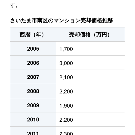
す。
内谷
3,000万円
武蔵浦和
徒歩16分
さいたま市南区のマンション売却価格推移
大字円正寺
1,500万円
南浦和
徒歩45分
西暦（年）
売却価格（万円）
大字円正寺
1,100万円
南浦和
徒歩45分
2005
1,700
大字大谷口
2,900万円
東浦和
徒歩15分
2006
3,000
大字大谷口
550万円
南浦和
徒歩45分
2007
2,100
大字大谷口
750万円
南浦和
徒歩45分
2008
2,200
大字大谷口
900万円
南浦和
徒歩45分
2009
1,900
大谷場
6,400万円
浦和
徒歩13分
2010
2,200
鹿手袋
4,000万円
中浦和
徒歩13分
2011
2,300