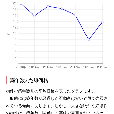
文蔵
3,500万円
南浦和
徒歩16分
文蔵
6,900万円
南浦和
徒歩8分
文蔵
2,500万円
南浦和
徒歩19分
文蔵
2,000万円
南浦和
徒歩15分
文蔵
2,600万円
南浦和
徒歩20分
文蔵
2,800万円
南浦和
徒歩18分
文蔵
1,800万円
南浦和
徒歩20分
築年数×売却価格
文蔵
2,000万円
蕨
徒歩20分
物件の築年数別の平均価格を表したグラフです。
一般的には築年数が経過した不動産は安い値段で売買さ
文蔵
2,500万円
蕨
徒歩20分
れている傾向にあります。しかし、大きな物件や好条件
の物件は、築年数に関係なく高値で売買されているケー