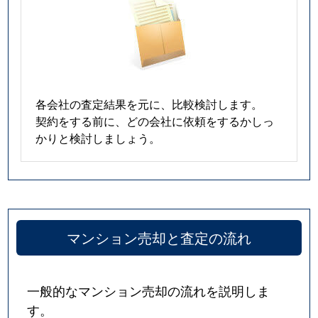
南本町
940万円
南浦和
徒歩5分
南本町
3,400万円
南浦和
徒歩4分
南本町
6,400万円
南浦和
徒歩3分
各会社の査定結果を元に、比較検討します。
契約をする前に、どの会社に依頼をするかしっ
四谷
4,000万円
西浦和
徒歩10分
かりと検討しましょう。
四谷
2,400万円
西浦和
徒歩10分
マンション売却と査定の流れ
一般的なマンション売却の流れを説明しま
す。