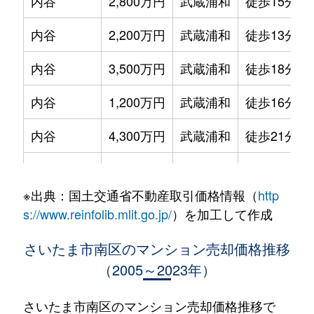
内谷
2,800万円
武蔵浦和
徒歩15分
内谷
2,200万円
武蔵浦和
徒歩13分
内谷
3,500万円
武蔵浦和
徒歩18分
内谷
1,200万円
武蔵浦和
徒歩16分
内谷
4,300万円
武蔵浦和
徒歩21分
内谷
2,100万円
武蔵浦和
徒歩15分
※出典：国土交通省不動産取引価格情報（
http
内谷
2,200万円
武蔵浦和
徒歩26分
s://www.reinfolib.mlit.go.jp/
）を加工して作成
内谷
2,900万円
武蔵浦和
徒歩19分
さいたま市南区のマンション売却価格推移
（2005～2023年）
内谷
3,000万円
武蔵浦和
徒歩18分
内谷
3,600万円
武蔵浦和
徒歩20分
さいたま市南区のマンション売却価格推移で