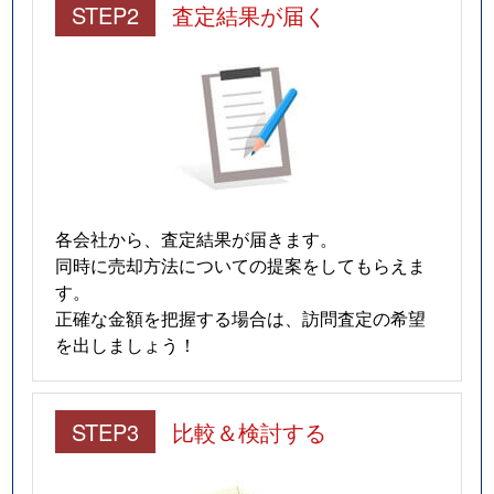
南浦和
2,400万円
南浦和
徒歩4分
STEP2
査定結果が届く
南浦和
6,100万円
南浦和
徒歩9分
南浦和
3,100万円
南浦和
徒歩8分
南浦和
2,000万円
南浦和
徒歩4分
南浦和
3,000万円
南浦和
徒歩5分
各会社から、査定結果が届きます。
南浦和
3,000万円
南浦和
徒歩8分
同時に売却方法についての提案をしてもらえま
す。
南浦和
2,900万円
南浦和
徒歩8分
正確な金額を把握する場合は、訪問査定の希望
を出しましょう！
南浦和
6,700万円
南浦和
徒歩9分
南浦和
3,800万円
南浦和
徒歩3分
STEP3
比較＆検討する
南浦和
4,900万円
南浦和
徒歩9分