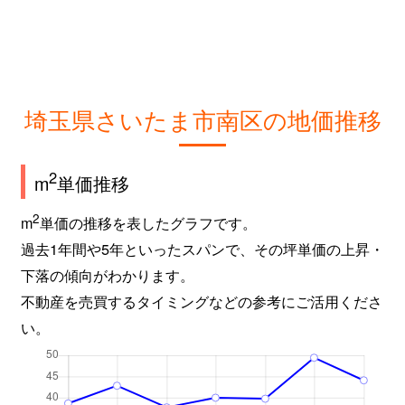
辻
3,000万円
南浦和
徒歩18分
辻
1,800万円
南浦和
徒歩18分
辻
2,400万円
武蔵浦和
徒歩18分
埼玉県さいたま市南区の地価推移
辻
700万円
武蔵浦和
徒歩18分
沼影
6,900万円
武蔵浦和
徒歩4分
2
m
単価推移
沼影
2,700万円
武蔵浦和
徒歩13分
2
m
単価の推移を表したグラフです。
過去1年間や5年といったスパンで、その坪単価の上昇・
沼影
3,000万円
武蔵浦和
徒歩4分
下落の傾向がわかります。
不動産を売買するタイミングなどの参考にご活用くださ
沼影
5,000万円
武蔵浦和
徒歩3分
い。
沼影
6,400万円
武蔵浦和
徒歩4分
沼影
2,400万円
武蔵浦和
徒歩10分