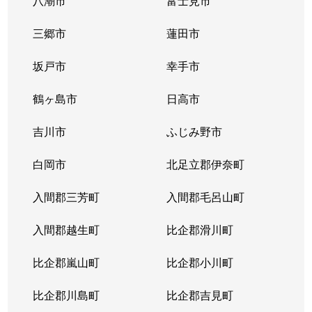
八潮市
富士見市
関
3,600万円
中浦和
徒歩7分
三郷市
蓮田市
太田窪
1,200万円
南浦和
徒歩15分
坂戸市
幸手市
太田窪
860万円
南浦和
徒歩15分
鶴ヶ島市
日高市
太田窪
1,200万円
南浦和
徒歩16分
吉川市
ふじみ野市
太田窪
1,200万円
南浦和
徒歩21分
白岡市
北足立郡伊奈町
太田窪
1,100万円
南浦和
徒歩15分
入間郡三芳町
入間郡毛呂山町
太田窪
1,400万円
南浦和
徒歩21分
入間郡越生町
比企郡滑川町
辻
2,200万円
北戸田
徒歩20分
比企郡嵐山町
比企郡小川町
辻
900万円
北戸田
徒歩19分
比企郡川島町
比企郡吉見町