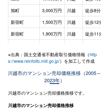
旭町
3,000万円
川越
徒歩8分
新宿町
1,500万円
川越
徒歩12分
新宿町
1,900万円
川越
徒歩11分
新宿町
1,400万円
川越
徒歩14分
※出典：国土交通省不動産取引価格情報（
http
新宿町
2,000万円
川越
徒歩13分
s://www.reinfolib.mlit.go.jp/
）を加工して作成
新宿町
1,400万円
川越
徒歩11分
川越市のマンション売却価格推移（2005～
2023年）
新宿町
2,100万円
川越
徒歩14分
新宿町
460万円
川越
徒歩13分
川越市のマンション売却価格推移です。
新宿町
1,600万円
川越
徒歩20分
川越市のマンション売却価格推移