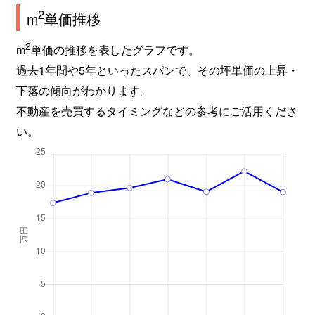
2
m
単価推移
富士見町
270万円
川越
徒歩14分
2
m
単価の推移を表したグラフです。
大字古谷上
300万円
南古谷
徒歩7分
過去1年間や5年といったスパンで、その坪単価の上昇・
下落の傾向がわかります。
大字古谷上
590万円
南古谷
徒歩26分
不動産を売買するタイミングなどの参考にご活用くださ
大字古谷上
480万円
南古谷
徒歩45分
い。
大字古谷上
880万円
南古谷
徒歩45分
大字古谷上
1,200万円
南古谷
徒歩29分
大字古谷上
5,900万円
南古谷
徒歩45分
大字古谷上
1,600万円
南古谷
徒歩45分
大字古谷上
790万円
南古谷
徒歩28分