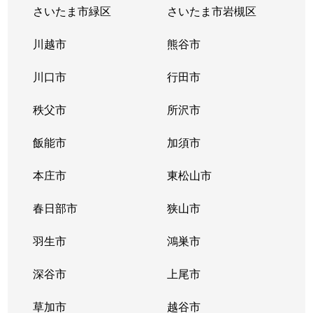
三久保町
2,000万円
本川越
徒歩14分
さいたま市緑区
さいたま市岩槻区
志多町
1,900万円
本川越
徒歩21分
川越市
熊谷市
志多町
2,500万円
本川越
徒歩21分
川口市
行田市
志多町
1,100万円
本川越
徒歩21分
秩父市
所沢市
志多町
1,700万円
本川越
徒歩21分
飯能市
加須市
新富町
3,700万円
本川越
徒歩3分
本庄市
東松山市
新富町
6,000万円
本川越
徒歩1分
春日部市
狭山市
新富町
羽生市
3,300万円
鴻巣市
本川越
徒歩6分
深谷市
上尾市
新富町
3,500万円
本川越
徒歩5分
草加市
越谷市
新富町
3,500万円
本川越
徒歩5分