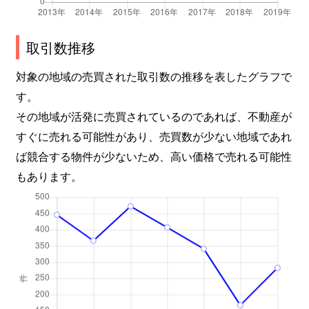
大字古谷上
680万円
南古谷
徒歩45分
取引数推移
大字古谷上
450万円
南古谷
徒歩45分
対象の地域の売買された取引数の推移を表したグラフで
大字古谷本郷
1,400万円
南古谷
徒歩45分
す。
その地域が活発に売買されているのであれば、不動産が
大字古谷本郷
540万円
南古谷
徒歩45分
すぐに売れる可能性があり、売買数が少ない地域であれ
大字古谷本郷
100万円
南古谷
徒歩45分
ば競合する物件が少ないため、高い価格で売れる可能性
もあります。
大字古谷本郷
1,200万円
南古谷
徒歩45分
松江町
5,000万円
本川越
徒歩6分
松江町
1,600万円
本川越
徒歩8分
松江町
2,200万円
本川越
徒歩6分