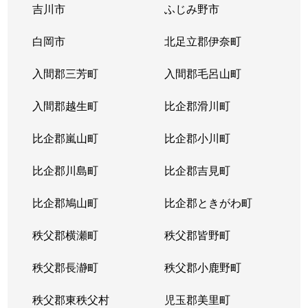
吉川市
ふじみ野市
田町
4,300万円
川越市
徒歩4分
白岡市
北足立郡伊奈町
通町
3,600万円
本川越
徒歩6分
入間郡三芳町
入間郡毛呂山町
通町
4,300万円
本川越
徒歩5分
入間郡越生町
比企郡滑川町
通町
3,300万円
本川越
徒歩5分
比企郡嵐山町
比企郡小川町
中台
1,500万円
南大塚
徒歩18分
比企郡川島町
比企郡吉見町
中台
1,400万円
南大塚
徒歩2時間
比企郡鳩山町
比企郡ときがわ町
中台
750万円
南大塚
徒歩23分
秩父郡横瀬町
秩父郡皆野町
中原町
3,700万円
川越市
徒歩4分
秩父郡長瀞町
秩父郡小鹿野町
中原町
2,400万円
本川越
徒歩3分
秩父郡東秩父村
児玉郡美里町