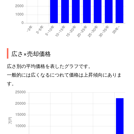
連雀町
420万円
本川越
徒歩9分
連雀町
3,800万円
本川越
徒歩11分
連雀町
3,200万円
本川越
徒歩8分
広さ×売却価格
連雀町
440万円
本川越
徒歩9分
広さ別の平均価格を表したグラフです。
連雀町
3,400万円
本川越
徒歩6分
一般的には広くなるにつれて価格は上昇傾向にありま
す。
脇田新町
730万円
川越
徒歩14分
脇田新町
950万円
川越
徒歩14分
脇田本町
660万円
川越
徒歩6分
脇田本町
2,600万円
川越
徒歩5分