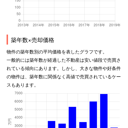
松江町
1,900万円
本川越
徒歩8分
松江町
600万円
本川越
徒歩8分
大字的場
650万円
的場
徒歩7分
築年数×売却価格
大字的場
1,600万円
的場
徒歩9分
物件の築年数別の平均価格を表したグラフです。
南大塚
2,700万円
南大塚
徒歩14分
一般的には築年数が経過した不動産は安い値段で売買さ
れている傾向にあります。しかし、大きな物件や好条件
南台
700万円
南大塚
徒歩1分
の物件は、築年数に関係なく高値で売買されているケー
スもあります。
南台
2,400万円
南大塚
徒歩3分
南台
570万円
南大塚
徒歩1分
南台
1,300万円
南大塚
徒歩1分
連雀町
4,100万円
本川越
徒歩8分