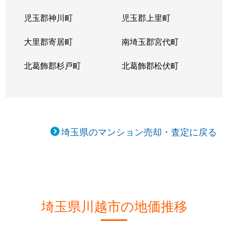
西小仙波町
2,400万円
本川越
徒歩8分
児玉郡神川町
児玉郡上里町
西小仙波町
1,500万円
本川越
徒歩13分
大里郡寄居町
南埼玉郡宮代町
東田町
3,000万円
川越
徒歩9分
北葛飾郡杉戸町
北葛飾郡松伏町
東田町
550万円
川越市
徒歩9分
大字藤間
450万円
新河岸
徒歩10分
大字藤間
1,600万円
新河岸
徒歩8分
埼玉県のマンション売却・査定に戻る
大字藤間
1,600万円
新河岸
徒歩16分
大字藤間
750万円
南大塚
徒歩2分
富士見町
220万円
川越
徒歩15分
埼玉県川越市の地価推移
富士見町
390万円
川越
徒歩15分