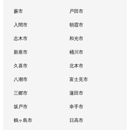
蕨市
戸田市
新富町
3,300万円
本川越
徒歩5分
入間市
朝霞市
菅原町
3,200万円
川越
徒歩5分
志木市
和光市
菅原町
2,200万円
川越
徒歩5分
新座市
桶川市
菅原町
4,800万円
川越
徒歩5分
久喜市
北本市
菅原町
4,100万円
川越
徒歩4分
八潮市
富士見市
大字砂
170万円
新河岸
徒歩7分
三郷市
蓮田市
砂新田
2,200万円
新河岸
徒歩9分
坂戸市
幸手市
諏訪町
1,300万円
上福岡
徒歩21分
鶴ヶ島市
日高市
仙波町
230万円
川越
徒歩16分