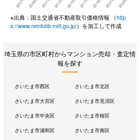
大字鯨井新田
380万円
鶴ケ島
徒歩10分
※出典：国土交通省不動産取引価格情報 （
http
大字鯨井新田
1,700万円
鶴ケ島
徒歩7分
s://www.reinfolib.mlit.go.jp/
）を加工して作成
久保町
2,300万円
本川越
徒歩13分
埼玉県の市区町村からマンション売却・査定情
熊野町
1,300万円
上福岡
徒歩11分
報を探す
熊野町
600万円
上福岡
徒歩13分
熊野町
1,800万円
上福岡
徒歩11分
さいたま市西区
さいたま市北区
熊野町
1,300万円
上福岡
徒歩12分
さいたま市大宮区
さいたま市見沼区
広栄町
2,800万円
川越
徒歩20分
さいたま市中央区
さいたま市桜区
大字小堤
980万円
鶴ケ島
徒歩10分
さいたま市浦和区
さいたま市南区