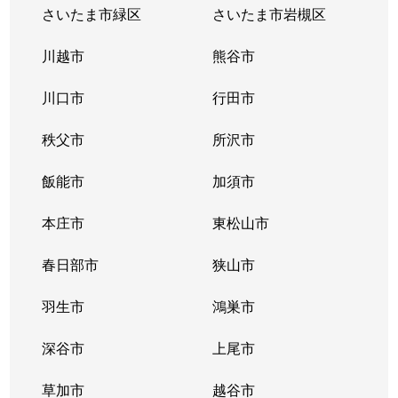
金山町
3,900万円
川口
徒歩11
さいたま市緑区
さいたま市岩槻区
金山町
2,900万円
川口
徒歩11
川越市
熊谷市
金山町
5,700万円
川口
徒歩10
川口市
行田市
上青木
1,600万円
西川口
徒歩45
秩父市
所沢市
上青木
320万円
西川口
徒歩25
飯能市
加須市
上青木
2,100万円
蕨
徒歩45
本庄市
東松山市
上青木
1,700万円
蕨
徒歩45
春日部市
狭山市
上青木西
羽生市
1,300万円
鴻巣市
川口
徒歩16
深谷市
上尾市
上青木西
3,700万円
西川口
徒歩17
草加市
越谷市
上青木西
500万円
西川口
徒歩19