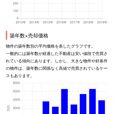
幸町
2,700万円
川口
徒歩5
幸町
3,000万円
川口
徒歩10
幸町
1,900万円
川口
徒歩10
築年数×売却価格
幸町
5,900万円
川口
徒歩6
物件の築年数別の平均価格を表したグラフです。
幸町
1,800万円
川口
徒歩5
一般的には築年数が経過した不動産は安い値段で売買さ
れている傾向にあります。しかし、大きな物件や好条件
幸町
1,300万円
川口
徒歩9
の物件は、築年数に関係なく高値で売買されているケー
スもあります。
幸町
5,300万円
川口
徒歩8
幸町
5,300万円
川口
徒歩6
幸町
3,200万円
川口
徒歩7
幸町
2,900万円
川口
徒歩11