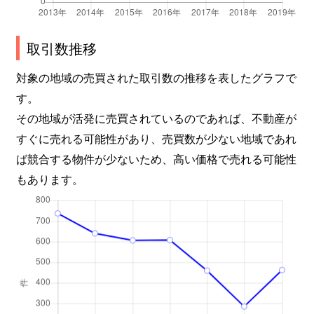
北園町
2,000万円
東浦和
徒歩18
取引数推移
北原台
2,100万円
東川口
徒歩12
対象の地域の売買された取引数の推移を表したグラフで
北原台
2,300万円
東川口
徒歩12
す。
その地域が活発に売買されているのであれば、不動産が
北原台
1,500万円
東川口
徒歩19
すぐに売れる可能性があり、売買数が少ない地域であれ
北原台
2,300万円
東川口
徒歩18
ば競合する物件が少ないため、高い価格で売れる可能性
もあります。
北原台
2,700万円
東川口
徒歩12
北原台
2,900万円
東川口
徒歩16
北原台
1,600万円
東川口
徒歩12
大字小谷場
1,000万円
南浦和
徒歩16