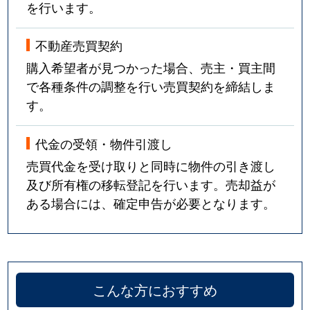
を行います。
並木
3,600万円
西川口
徒歩6
不動産売買契約
並木
320万円
西川口
徒歩8
購入希望者が見つかった場合、売主・買主間
で各種条件の調整を行い売買契約を締結しま
並木
940万円
西川口
徒歩5
す。
並木
3,100万円
西川口
徒歩5
代金の受領・物件引渡し
並木
2,100万円
西川口
徒歩4
売買代金を受け取りと同時に物件の引き渡し
及び所有権の移転登記を行います。売却益が
並木
4,900万円
西川口
徒歩8
ある場合には、確定申告が必要となります。
並木
2,100万円
西川口
徒歩6
並木
2,300万円
西川口
徒歩5
こんな方におすすめ
並木
1,900万円
西川口
徒歩4