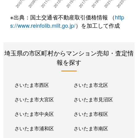
江戸袋
1,200万円
川口
徒歩45
※出典：国土交通省不動産取引価格情報 （
http
金山町
1,400万円
川口
徒歩7
s://www.reinfolib.mlit.go.jp/
）を加工して作成
金山町
850万円
川口
徒歩7
埼玉県の市区町村からマンション売却・査定情
金山町
5,000万円
川口
徒歩10
報を探す
金山町
3,000万円
川口
徒歩13
金山町
5,300万円
川口
徒歩10
さいたま市西区
さいたま市北区
金山町
5,800万円
川口
徒歩10
さいたま市大宮区
さいたま市見沼区
金山町
5,500万円
川口
徒歩10
さいたま市中央区
さいたま市桜区
金山町
3,800万円
川口
徒歩11
さいたま市浦和区
さいたま市南区