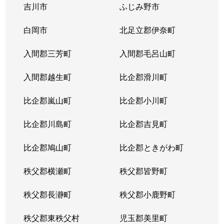
吉川市
ふじみ野市
川口
5,200万円
川口
徒歩12
白岡市
北足立郡伊奈町
川口
5,500万円
川口
徒歩8
入間郡三芳町
入間郡毛呂山町
川口
2,900万円
川口
徒歩5
入間郡越生町
比企郡滑川町
川口
2,200万円
川口
徒歩9
比企郡嵐山町
比企郡小川町
川口
2,600万円
川口
徒歩11
比企郡川島町
比企郡吉見町
川口
4,400万円
川口
徒歩9
比企郡鳩山町
比企郡ときがわ町
川口
850万円
川口
徒歩6
秩父郡横瀬町
秩父郡皆野町
川口
1,100万円
川口
徒歩6
秩父郡長瀞町
秩父郡小鹿野町
川口
3,000万円
川口
徒歩5
秩父郡東秩父村
児玉郡美里町