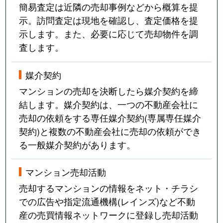
中青木
1,400万円
西川口
徒歩19
簡易査定は近隣の売却事例などから概算を提
示。訪問査定は現地を確認し、査定価格を提
中青木
2,100万円
西川口
徒歩19
示します。また、必要に応じて売却物件を調
査します。
中青木
1,300万円
西川口
徒歩13
媒介契約
中青木
2,000万円
西川口
徒歩19
マンションの売却を決断したら媒介契約を締
中青木
2,600万円
西川口
徒歩13
結します。媒介契約は、一つの不動産会社に
売却の依頼をする専任媒介契約(専属専任媒介
仲町
2,400万円
川口
徒歩18
契約)と複数の不動産会社に売却の依頼ができ
る一般媒介契約があります。
並木
3,500万円
西川口
徒歩3
マンション売却活動
並木
3,500万円
西川口
徒歩4
売却するマンションの情報をネット・チラシ
並木
790万円
西川口
徒歩8
での広告や指定流通機構(レインズ)など不動
産の売買情報ネットワークに登録し売却活動
並木
2,500万円
西川口
徒歩6