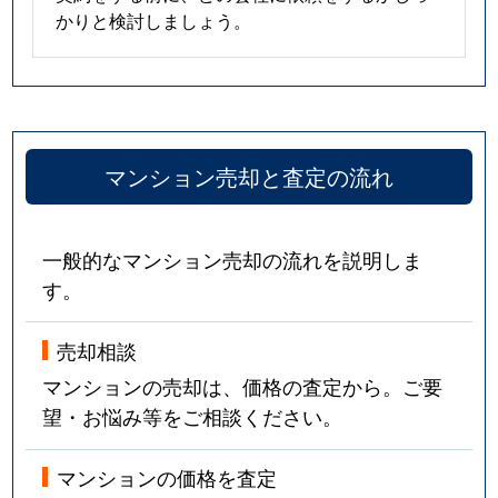
かりと検討しましょう。
戸塚
2,300万円
東川口
徒歩14
戸塚東
1,000万円
東川口
徒歩11
戸塚東
500万円
東川口
徒歩15
マンション売却と査定の流れ
戸塚東
2,900万円
東川口
徒歩12
中青木
4,800万円
川口
徒歩19
一般的なマンション売却の流れを説明しま
す。
中青木
3,100万円
川口
徒歩19
中青木
3,400万円
川口
徒歩19
売却相談
マンションの売却は、価格の査定から。ご要
中青木
1,800万円
西川口
徒歩19
望・お悩み等をご相談ください。
中青木
1,600万円
西川口
徒歩15
マンションの価格を査定