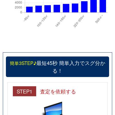
栄町
5,100万円
川口元郷
徒歩7
栄町
6,700万円
川口元郷
徒歩5
大字里
3,200万円
新井宿
徒歩13
大字里
3,100万円
鳩ケ谷
徒歩9
大字里
3,400万円
鳩ケ谷
徒歩4
最短45秒 簡単入力でスグ分か
簡単3STEP♪
大字里
3,600万円
鳩ケ谷
徒歩4
る！
芝
3,500万円
蕨
徒歩16
STEP1
査定を依頼する
芝新町
2,200万円
蕨
徒歩4
芝新町
2,500万円
蕨
徒歩4