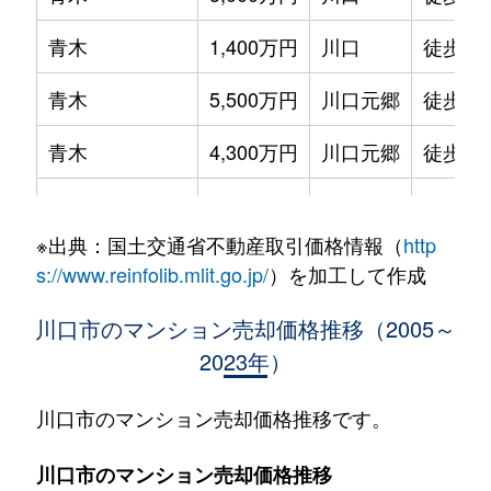
青木
1,400万円
川口
徒歩21
青木
5,500万円
川口元郷
徒歩7
青木
4,300万円
川口元郷
徒歩6
青木
3,200万円
川口元郷
徒歩7
※出典：国土交通省不動産取引価格情報（
http
青木
1,500万円
川口元郷
徒歩12
s://www.reinfolib.mlit.go.jp/
）を加工して作成
青木
5,000万円
川口元郷
徒歩6
川口市のマンション売却価格推移（2005～
2023年）
青木
1,000万円
西川口
徒歩21
青木
3,100万円
南鳩ケ谷
徒歩13
川口市のマンション売却価格推移です。
青木
3,700万円
南鳩ケ谷
徒歩13
川口市のマンション売却価格推移