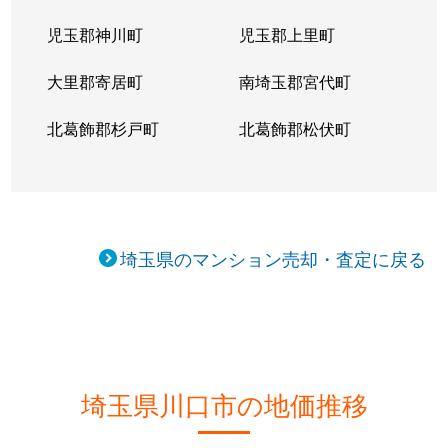
川口
1,500万円
川口
徒歩7
児玉郡神川町
児玉郡上里町
川口
3,000万円
川口
徒歩10
大里郡寄居町
南埼玉郡宮代町
川口
5,800万円
川口
徒歩6
北葛飾郡杉戸町
北葛飾郡松伏町
川口
4,400万円
川口
徒歩13
川口
900万円
川口
徒歩7
川口
1,200万円
川口
徒歩7
埼玉県のマンション売却・査定に戻る
川口
5,400万円
川口
徒歩5
川口
780万円
川口
徒歩7
川口
950万円
川口
徒歩7
埼玉県川口市の地価推移
川口
3,700万円
川口
徒歩3