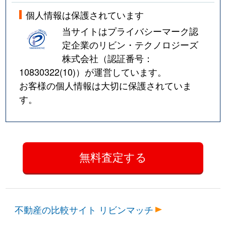
個人情報は保護されています
並木
3,400万円
西川口
徒歩8
当サイトはプライバシーマーク認
定企業のリビン・テクノロジーズ
並木
2,100万円
西川口
徒歩5
株式会社（認証番号：
並木
2,400万円
西川口
徒歩4
10830322(10)
）が運営しています。
お客様の個人情報は大切に保護されていま
並木
1,100万円
西川口
徒歩9
す。
並木
2,600万円
西川口
徒歩5
並木元町
4,100万円
川口
徒歩15
並木元町
5,900万円
川口
徒歩13
並木元町
1,000万円
川口
徒歩11
不動産の比較サイト リビンマッチ
並木元町
1,900万円
川口
徒歩13