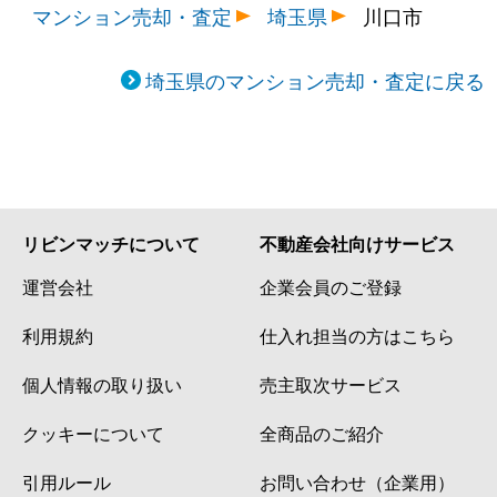
マンション売却・査定
埼玉県
川口市
並木元町
5,400万円
川口
徒歩13
埼玉県のマンション売却・査定に戻る
並木元町
2,000万円
川口
徒歩11
大字新堀
800万円
草加
徒歩29
西青木
700万円
西川口
徒歩6
西青木
2,000万円
西川口
徒歩8
リビンマッチについて
不動産会社向けサービス
運営会社
企業会員のご登録
西青木
1,500万円
西川口
徒歩7
利用規約
仕入れ担当の方はこちら
西青木
270万円
西川口
徒歩13
個人情報の取り扱い
売主取次サービス
西青木
360万円
西川口
徒歩16
クッキーについて
全商品のご紹介
西青木
4,000万円
西川口
徒歩10
引用ルール
お問い合わせ（企業用）