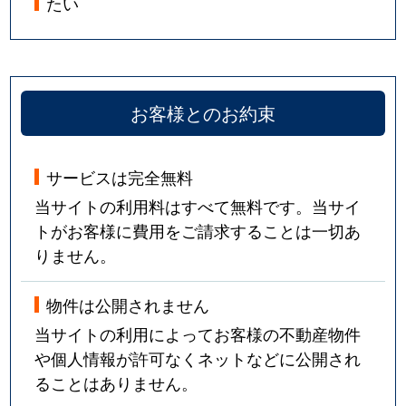
たい
並木
820万円
西川口
徒歩8
並木
2,900万円
西川口
徒歩7
並木
1,800万円
西川口
徒歩4
お客様とのお約束
並木
2,300万円
西川口
徒歩5
サービスは完全無料
並木
1,700万円
西川口
徒歩5
当サイトの利用料はすべて無料です。当サイ
並木
2,500万円
西川口
徒歩6
トがお客様に費用をご請求することは一切あ
りません。
並木
2,400万円
西川口
徒歩6
物件は公開されません
並木
3,300万円
西川口
徒歩9
当サイトの利用によってお客様の不動産物件
並木
3,000万円
西川口
徒歩5
や個人情報が許可なくネットなどに公開され
ることはありません。
並木
1,600万円
西川口
徒歩7