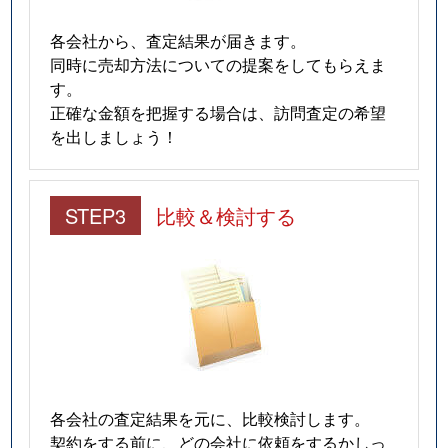
末広
1,800万円
川口元郷
徒歩7
各会社から、査定結果が届きます。
同時に売却方法についての提案をしてもらえま
末広
4,000万円
川口元郷
徒歩15
す。
正確な金額を把握する場合は、訪問査定の希望
末広
1,600万円
川口元郷
徒歩7
を出しましょう！
末広
1,300万円
川口元郷
徒歩7
STEP3
比較＆検討する
末広
3,600万円
川口元郷
徒歩6
大字辻
3,800万円
鳩ケ谷
徒歩4
大字辻
1,400万円
鳩ケ谷
徒歩14
戸塚
680万円
東川口
徒歩14
各会社の査定結果を元に、比較検討します。
戸塚
3,300万円
東川口
徒歩10
契約をする前に、どの会社に依頼をするかしっ