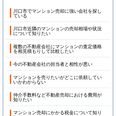
並木
3,500万円
西川口
徒歩4
川口市でマンション売却に強い会社を探し
ている
並木
3,300万円
西川口
徒歩12
川口市近隣のマンションの売却相場や状況
並木
2,900万円
西川口
徒歩6
について知りたい
並木
2,600万円
西川口
徒歩5
複数の不動産会社にマンションの査定価格
を相見積もりして比較したい
並木
3,200万円
西川口
徒歩9
今の不動産会社の担当者と相性が悪い
並木
1,800万円
西川口
徒歩4
マンションを売りたいがどこに依頼してい
並木
3,000万円
西川口
徒歩6
いかわからない
並木
4,000万円
西川口
徒歩4
仲介手数料など不動産売却における費用が
知りたい
並木
2,700万円
西川口
徒歩5
マンション売却にかかる税金について知り