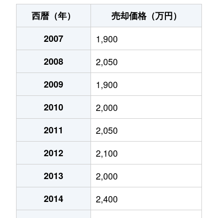
大字赤山
3,300万円
新井宿
徒歩3
西暦（年）
売却価格（万円）
朝日
5,100万円
川口元郷
徒歩16
2007
1,900
朝日
1,700万円
南鳩ケ谷
徒歩9
2008
2,050
朝日
1,900万円
南鳩ケ谷
徒歩13
2009
1,900
朝日
1,000万円
南鳩ケ谷
徒歩9
2010
2,000
朝日
1,800万円
南鳩ケ谷
徒歩13
2011
2,050
2012
2,100
朝日
3,600万円
南鳩ケ谷
徒歩11
2013
2,000
大字新井宿
2,900万円
新井宿
徒歩4
2014
2,400
大字新井宿
3,200万円
新井宿
徒歩9