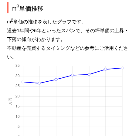
2
m
単価推移
川口
850万円
川口
徒歩7
2
m
単価の推移を表したグラフです。
川口
1,600万円
川口
徒歩4
過去1年間や5年といったスパンで、その坪単価の上昇・
下落の傾向がわかります。
川口
2,900万円
川口
徒歩5
不動産を売買するタイミングなどの参考にご活用くださ
川口
3,900万円
川口
徒歩3
い。
川口
1,800万円
川口
徒歩3
川口
4,200万円
川口
徒歩3
川口
3,300万円
川口
徒歩13
川口
3,200万円
川口
徒歩10
川口
6,700万円
川口
徒歩3