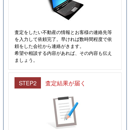
芝新町
1,900万円
蕨
徒歩4
芝新町
2,800万円
蕨
徒歩6
芝新町
3,700万円
蕨
徒歩7
査定をしたい不動産の情報とお客様の連絡先等
を入力して依頼完了。早ければ数時間程度で依
芝新町
3,700万円
蕨
徒歩8
頼をした会社から連絡がきます。
希望や相談する内容があれば、その内容も伝え
芝園町
3,000万円
蕨
徒歩8
ましょう。
芝園町
2,900万円
蕨
徒歩8
STEP2
査定結果が届く
芝樋ノ爪
2,800万円
蕨
徒歩13
芝富士
1,800万円
蕨
徒歩18
末広
3,500万円
川口元郷
徒歩7
末広
4,400万円
川口元郷
徒歩6