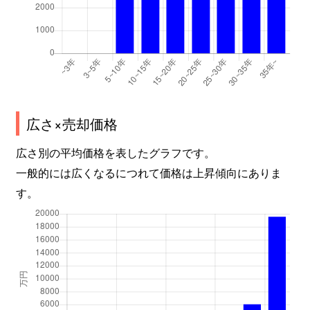
幸町
2,400万円
川口
徒歩8
幸町
2,000万円
川口
徒歩5
幸町
1,600万円
川口
徒歩9
広さ×売却価格
栄町
7,800万円
川口
徒歩4
広さ別の平均価格を表したグラフです。
栄町
8,200万円
川口
徒歩4
一般的には広くなるにつれて価格は上昇傾向にありま
す。
栄町
1,500万円
川口
徒歩4
栄町
2,700万円
川口
徒歩7
栄町
3,200万円
川口
徒歩8
栄町
5,000万円
川口
徒歩4