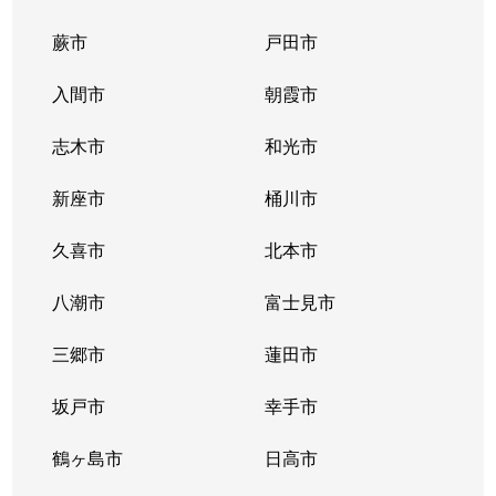
蕨市
戸田市
上青木西
1,300万円
西川口
徒歩18
入間市
朝霞市
上青木西
680万円
西川口
徒歩19
志木市
和光市
上青木西
680万円
西川口
徒歩18
新座市
桶川市
川口
800万円
川口
徒歩10
久喜市
北本市
川口
3,800万円
川口
徒歩11
八潮市
富士見市
川口
1,500万円
川口
徒歩4
三郷市
蓮田市
川口
2,000万円
川口
徒歩10
坂戸市
幸手市
川口
6,500万円
川口
徒歩6
鶴ヶ島市
日高市
川口
2,300万円
川口
徒歩10