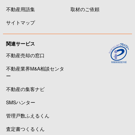
西青木
2,200万円
西川口
徒歩6
不動産用語集
取材のご依頼
西青木
950万円
西川口
徒歩21
サイトマップ
西青木
1,800万円
西川口
徒歩7
関連サービス
西青木
550万円
西川口
徒歩11
不動産売却の窓口
西青木
2,000万円
西川口
徒歩7
不動産業界M&A相談センタ
西青木
1,800万円
西川口
徒歩8
ー
不動産の集客ナビ
西青木
1,500万円
西川口
徒歩6
SMSハンター
西青木
2,500万円
西川口
徒歩15
管理戸数ふえるくん
西青木
2,400万円
西川口
徒歩8
査定書つくるくん
西青木
4,300万円
西川口
徒歩15