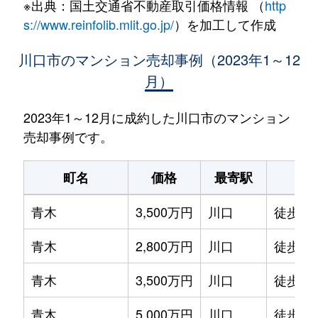
※出典：国土交通省不動産取引価格情報 （
http
s://www.reinfolib.mlit.go.jp/
）を加工して作成
川口市のマンション売却事例（2023年1～12
月）
2023年1～12月に成約した川口市のマンション
売却事例です。
町名
価格
最寄駅
駅
青木
3,500万円
川口
徒歩45
青木
2,800万円
川口
徒歩20
青木
3,500万円
川口
徒歩45
青木
5,000万円
川口
徒歩14