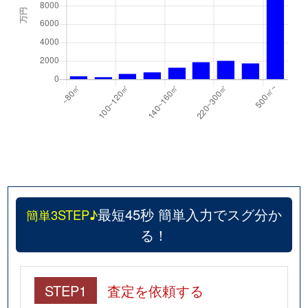
最短45秒 簡単入力でスグ分か
簡単3STEP♪
る！
STEP1
査定を依頼する