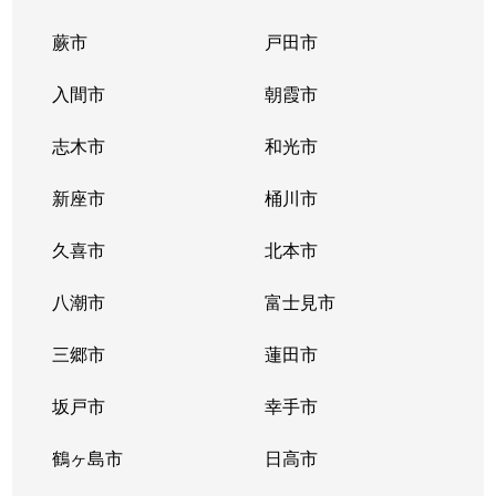
蕨市
戸田市
中新井
750万円
新所沢
徒歩45分
入間市
朝霞市
中新井
450万円
新所沢
徒歩45分
志木市
和光市
中新井
2,800万円
新所沢
徒歩15分
新座市
桶川市
中新井
1,400万円
新所沢
徒歩45分
久喜市
北本市
西所沢
900万円
西所沢
徒歩1分
八潮市
富士見市
西所沢
3,000万円
西所沢
徒歩3分
三郷市
蓮田市
西所沢
1,900万円
西所沢
徒歩3分
坂戸市
幸手市
西所沢
2,400万円
西所沢
徒歩4分
鶴ヶ島市
日高市
西所沢
820万円
西所沢
徒歩5分