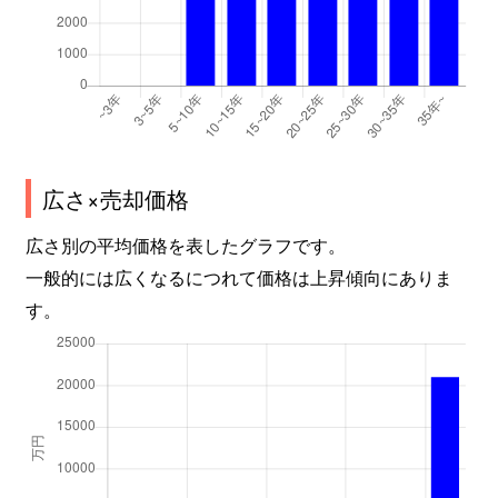
元町
4,300万円
所沢
徒歩15分
元町
4,800万円
所沢
徒歩11分
元町
4,100万円
所沢
徒歩13分
広さ×売却価格
元町
3,500万円
西所沢
徒歩10分
広さ別の平均価格を表したグラフです。
大字山口
1,400万円
下山口
徒歩13分
一般的には広くなるにつれて価格は上昇傾向にありま
す。
大字山口
730万円
下山口
徒歩18分
大字山口
850万円
下山口
徒歩12分
弥生町
2,400万円
新所沢
徒歩9分
有楽町
2,600万円
所沢
徒歩11分