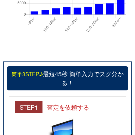
若狭
1,600万円
狭山ケ丘
徒歩5分
最短45秒 簡単入力でスグ分か
簡単3STEP♪
る！
STEP1
査定を依頼する