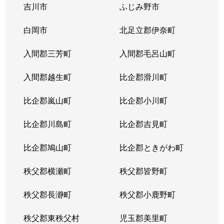
吉川市
ふじみ野市
西所沢
3,500万円
西所沢
徒歩2分
白岡市
北足立郡伊奈町
西所沢
1,500万円
西所沢
徒歩4分
入間郡三芳町
入間郡毛呂山町
西所沢
2,100万円
西所沢
徒歩3分
入間郡越生町
比企郡滑川町
西所沢
1,900万円
西所沢
徒歩7分
比企郡嵐山町
比企郡小川町
西所沢
2,500万円
西所沢
徒歩6分
比企郡川島町
比企郡吉見町
西所沢
1,800万円
西所沢
徒歩3分
比企郡鳩山町
比企郡ときがわ町
東町
5,000万円
所沢
徒歩7分
秩父郡横瀬町
秩父郡皆野町
東町
4,800万円
所沢
徒歩6分
秩父郡長瀞町
秩父郡小鹿野町
東町
5,100万円
所沢
徒歩6分
秩父郡東秩父村
児玉郡美里町