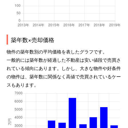
美原町
3,800万円
新所沢
徒歩15分
美原町
3,500万円
新所沢
徒歩10分
美原町
880万円
新所沢
徒歩7分
築年数×売却価格
美原町
2,800万円
新所沢
徒歩7分
物件の築年数別の平均価格を表したグラフです。
美原町
3,900万円
新所沢
徒歩15分
一般的には築年数が経過した不動産は安い値段で売買さ
れている傾向にあります。しかし、大きな物件や好条件
美原町
2,300万円
新所沢
徒歩10分
の物件は、築年数に関係なく高値で売買されているケー
スもあります。
美原町
4,500万円
新所沢
徒歩7分
御幸町
3,300万円
所沢
徒歩9分
御幸町
3,700万円
所沢
徒歩10分
元町
2,300万円
所沢
徒歩11分