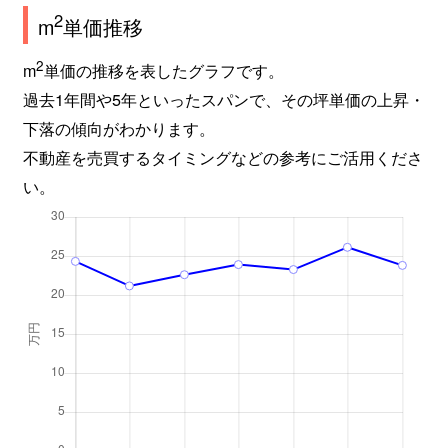
2
m
単価推移
東所沢
1,400万円
東所沢
徒歩15分
2
m
単価の推移を表したグラフです。
東所沢
2,200万円
東所沢
徒歩13分
過去1年間や5年といったスパンで、その坪単価の上昇・
下落の傾向がわかります。
東所沢
600万円
東所沢
徒歩16分
不動産を売買するタイミングなどの参考にご活用くださ
東所沢
400万円
東所沢
徒歩15分
い。
東所沢
3,000万円
東所沢
徒歩13分
東所沢
2,200万円
東所沢
徒歩13分
東所沢和田
1,200万円
東所沢
徒歩9分
東所沢和田
1,500万円
東所沢
徒歩3分
日吉町
4,700万円
所沢
徒歩3分