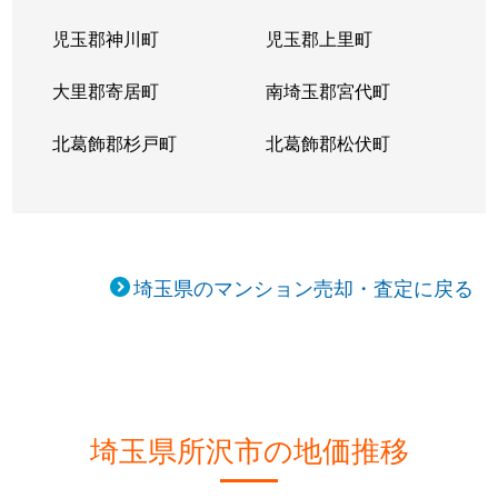
東町
4,000万円
所沢
徒歩6分
児玉郡神川町
児玉郡上里町
東町
5,300万円
所沢
徒歩6分
大里郡寄居町
南埼玉郡宮代町
東町
1,200万円
所沢
徒歩8分
北葛飾郡杉戸町
北葛飾郡松伏町
東町
6,100万円
所沢
徒歩5分
東所沢
2,400万円
東所沢
徒歩6分
東所沢
2,700万円
東所沢
徒歩14分
埼玉県のマンション売却・査定に戻る
東所沢
2,200万円
東所沢
徒歩8分
東所沢
140万円
東所沢
徒歩19分
東所沢
360万円
東所沢
徒歩16分
埼玉県所沢市の地価推移
東所沢
350万円
東所沢
徒歩16分