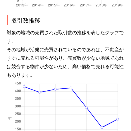
星の宮
2,300万円
西所沢
徒歩6分
取引数推移
星の宮
1,800万円
西所沢
徒歩6分
対象の地域の売買された取引数の推移を表したグラフで
緑町
3,600万円
新所沢
徒歩8分
す。
その地域が活発に売買されているのであれば、不動産が
緑町
3,200万円
新所沢
徒歩8分
すぐに売れる可能性があり、売買数が少ない地域であれ
緑町
4,700万円
新所沢
徒歩1分
ば競合する物件が少ないため、高い価格で売れる可能性
もあります。
緑町
2,500万円
新所沢
徒歩6分
南住吉
480万円
所沢
徒歩15分
美原町
960万円
新所沢
徒歩8分
美原町
950万円
新所沢
徒歩12分