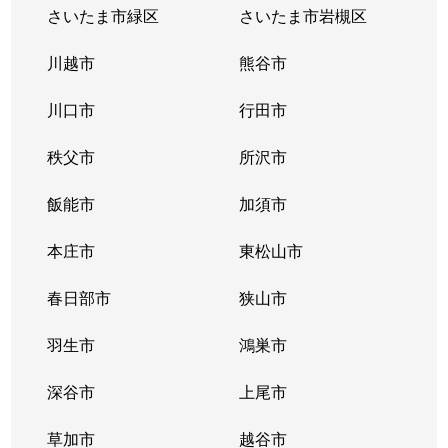
寿町
4,200万円
所沢
徒歩10分
さいたま市緑区
さいたま市岩槻区
寿町
3,500万円
所沢
徒歩10分
川越市
熊谷市
寿町
5,400万円
所沢
徒歩10分
川口市
行田市
狭山ケ丘
2,600万円
狭山ケ丘
徒歩5分
秩父市
所沢市
狭山ケ丘
2,300万円
狭山ケ丘
徒歩5分
飯能市
加須市
狭山ケ丘
3,000万円
狭山ケ丘
徒歩5分
本庄市
東松山市
大字下安松
320万円
所沢
徒歩45分
春日部市
狭山市
大字下安松
羽生市
3,100万円
鴻巣市
東所沢
徒歩13分
深谷市
上尾市
所沢新町
2,800万円
新所沢
徒歩23分
草加市
越谷市
中新井
280万円
新所沢
徒歩45分