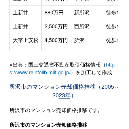
上新井
880万円
新所沢
徒歩15分
上新井
2,500万円
西所沢
徒歩11分
大字上安松
4,500万円
所沢
徒歩15分
大字上山口
980万円
西武球場前
徒歩5分
※出典：国土交通省不動産取引価格情報（
http
大字上山口
800万円
西武球場前
徒歩4分
s://www.reinfolib.mlit.go.jp/
）を加工して作成
大字神米金
1,200万円
新所沢
徒歩26分
所沢市のマンション売却価格推移（2005～
2023年）
大字北秋津
4,000万円
所沢
徒歩5分
大字北秋津
4,400万円
所沢
徒歩13分
所沢市のマンション売却価格推移です。
大字北秋津
4,200万円
所沢
徒歩6分
所沢市のマンション売却価格推移