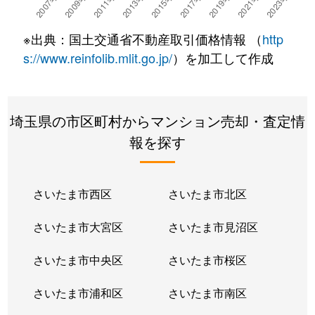
小手指町
2,800万円
小手指
徒歩3分
※出典：国土交通省不動産取引価格情報 （
http
小手指町
6,800万円
小手指
徒歩2分
s://www.reinfolib.mlit.go.jp/
）を加工して作成
小手指町
4,000万円
小手指
徒歩5分
埼玉県の市区町村からマンション売却・査定情
小手指町
3,500万円
小手指
徒歩7分
報を探す
小手指南
2,600万円
小手指
徒歩28分
小手指南
2,500万円
小手指
徒歩19分
さいたま市西区
さいたま市北区
寿町
4,000万円
所沢
徒歩10分
さいたま市大宮区
さいたま市見沼区
寿町
4,000万円
所沢
徒歩10分
さいたま市中央区
さいたま市桜区
寿町
3,500万円
所沢
徒歩10分
さいたま市浦和区
さいたま市南区