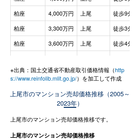
柏座
4,000万円
上尾
徒歩9分
柏座
3,300万円
上尾
徒歩3分
柏座
3,600万円
上尾
徒歩4分
柏座
2,900万円
上尾
徒歩4分
※出典：国土交通省不動産取引価格情報（
http
柏座
4,200万円
上尾
徒歩8分
s://www.reinfolib.mlit.go.jp/
）を加工して作成
柏座
3,300万円
上尾
徒歩8分
上尾市のマンション売却価格推移（2005～
2023年）
柏座
1,700万円
上尾
徒歩3分
柏座
3,800万円
上尾
徒歩8分
上尾市のマンション売却価格推移です。
春日
1,800万円
上尾
徒歩12分
上尾市のマンション売却価格推移