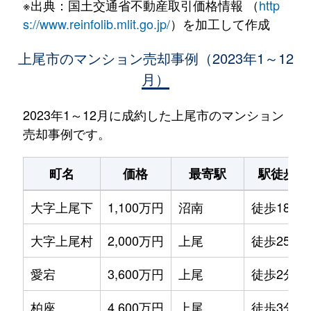
※出典：国土交通省不動産取引価格情報 （
http
s://www.reinfolib.mlit.go.jp/
）を加工して作成
上尾市のマンション売却事例（2023年1～12
月）
2023年1～12月に成約した上尾市のマンション
売却事例です。
町名
価格
最寄駅
駅徒歩
大字上尾下
1,100万円
沼南
徒歩18分
大字上尾村
2,000万円
上尾
徒歩25分
愛宕
3,600万円
上尾
徒歩2分
柏座
4,600万円
上尾
徒歩3分