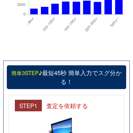
最短45秒 簡単入力でスグ分か
簡単3STEP♪
る！
STEP1
査定を依頼する