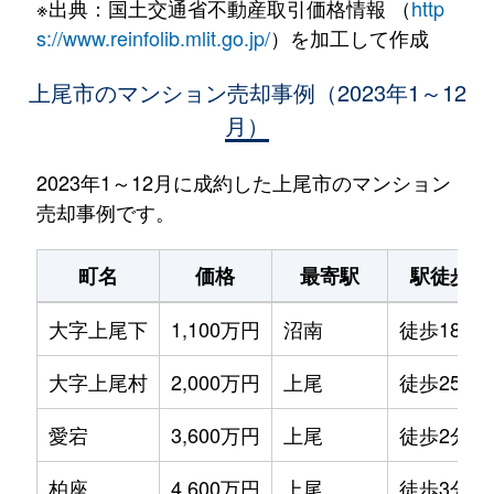
※出典：国土交通省不動産取引価格情報 （
http
s://www.reinfolib.mlit.go.jp/
）を加工して作成
上尾市のマンション売却事例（2023年1～12
月）
2023年1～12月に成約した上尾市のマンション
売却事例です。
町名
価格
最寄駅
駅徒歩
大字上尾下
1,100万円
沼南
徒歩18分
大字上尾村
2,000万円
上尾
徒歩25分
愛宕
3,600万円
上尾
徒歩2分
柏座
4,600万円
上尾
徒歩3分