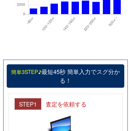
最短45秒 簡単入力でスグ分か
簡単3STEP♪
る！
STEP1
査定を依頼する