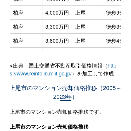
柏座
4,000万円
上尾
徒歩9分
柏座
3,300万円
上尾
徒歩3分
柏座
3,600万円
上尾
徒歩4分
柏座
2,900万円
上尾
徒歩4分
※出典：国土交通省不動産取引価格情報（
http
柏座
4,200万円
上尾
徒歩8分
s://www.reinfolib.mlit.go.jp/
）を加工して作成
柏座
3,300万円
上尾
徒歩8分
上尾市のマンション売却価格推移（2005～
2023年）
柏座
1,700万円
上尾
徒歩3分
柏座
3,800万円
上尾
徒歩8分
上尾市のマンション売却価格推移です。
春日
1,800万円
上尾
徒歩12分
上尾市のマンション売却価格推移