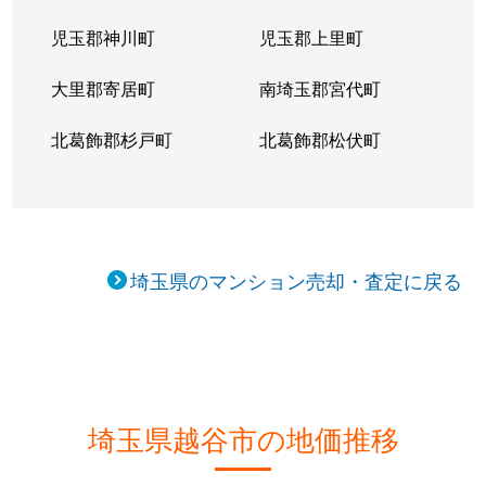
平方南町
2,300万円
せんげん台
児玉郡神川町
児玉郡上里町
平方南町
2,200万円
せんげん台
大里郡寄居町
南埼玉郡宮代町
大字袋山
3,100万円
大袋
北葛飾郡杉戸町
北葛飾郡松伏町
大字南荻島
1,200万円
大袋
大字南荻島
700万円
大袋
大字南荻島
1,100万円
北越谷
埼玉県のマンション売却・査定に戻る
南越谷
1,300万円
蒲生
南越谷
2,200万円
新越谷
南越谷
2,100万円
新越谷
埼玉県越谷市の地価推移
南越谷
2,400万円
新越谷