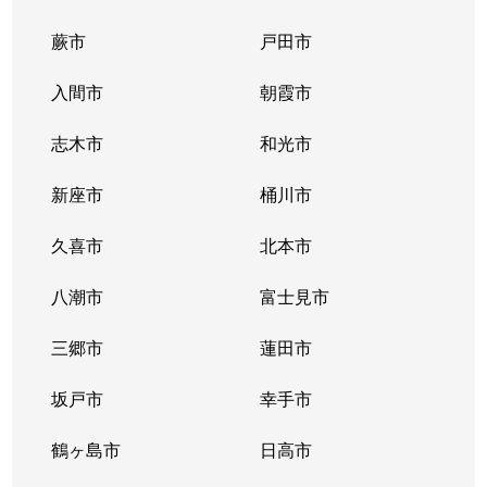
蕨市
戸田市
千間台西
1,900万円
せんげん台
入間市
朝霞市
千間台西
2,300万円
せんげん台
志木市
和光市
千間台西
1,400万円
せんげん台
新座市
桶川市
千間台西
1,100万円
せんげん台
久喜市
北本市
千間台西
900万円
せんげん台
八潮市
富士見市
千間台西
2,500万円
せんげん台
三郷市
蓮田市
千間台西
2,900万円
せんげん台
坂戸市
幸手市
千間台西
1,600万円
せんげん台
鶴ヶ島市
日高市
千間台西
2,000万円
せんげん台