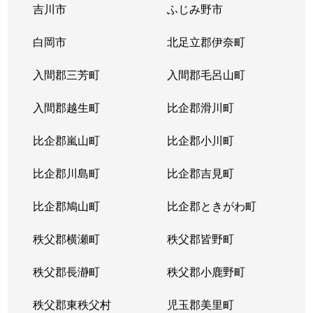
吉川市
ふじみ野市
千間台東
2,700万円
せんげん台
白岡市
北足立郡伊奈町
大字西方
3,700万円
新越谷
入間郡三芳町
入間郡毛呂山町
大字西方
4,300万円
新越谷
入間郡越生町
比企郡滑川町
登戸町
2,000万円
新越谷
比企郡嵐山町
比企郡小川町
東大沢
900万円
北越谷
比企郡川島町
比企郡吉見町
東越谷
2,200万円
越谷
比企郡鳩山町
比企郡ときがわ町
東柳田町
3,800万円
越谷
秩父郡横瀬町
秩父郡皆野町
大字平方
1,600万円
武里
秩父郡長瀞町
秩父郡小鹿野町
平方南町
1,300万円
せんげん台
秩父郡東秩父村
児玉郡美里町