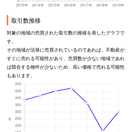
谷中町
1,300万円
新越谷
取引数推移
弥生町
6,500万円
越谷
対象の地域の売買された取引数の推移を表したグラフで
弥生町
5,300万円
越谷
す。
その地域が活発に売買されているのであれば、不動産が
レイクタウン
6,400万円
越谷レイクタウン
すぐに売れる可能性があり、売買数が少ない地域であれ
レイクタウン
4,700万円
越谷レイクタウン
ば競合する物件が少ないため、高い価格で売れる可能性
もあります。
レイクタウン
6,000万円
越谷レイクタウン
レイクタウン
4,500万円
越谷レイクタウン
レイクタウン
3,800万円
越谷レイクタウン
レイクタウン
4,400万円
越谷レイクタウン