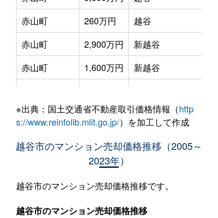
赤山町
260万円
越谷
赤山町
2,900万円
新越谷
赤山町
1,600万円
新越谷
赤山町
2,000万円
新越谷
※出典：国土交通省不動産取引価格情報（
http
赤山町
1,900万円
新越谷
s://www.reinfolib.mlit.go.jp/
）を加工して作成
赤山町
2,800万円
新越谷
越谷市のマンション売却価格推移（2005～
2023年）
赤山本町
3,900万円
越谷
赤山本町
4,400万円
越谷
越谷市のマンション売却価格推移です。
大字大里
1,700万円
大袋
越谷市のマンション売却価格推移