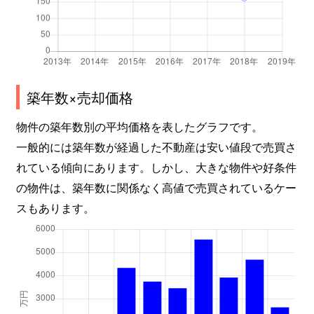
レイクタウン
5,800万円
越谷レイクタウン
レイクタウン
4,000万円
越谷レイクタウン
レイクタウン
4,700万円
越谷レイクタウン
築年数×売却価格
レイクタウン
4,000万円
越谷レイクタウン
物件の築年数別の平均価格を表したグラフです。
レイクタウン
4,400万円
越谷レイクタウン
一般的には築年数が経過した不動産は安い値段で売買さ
れている傾向にあります。しかし、大きな物件や好条件
レイクタウン
4,200万円
越谷レイクタウン
の物件は、築年数に関係なく高値で売買されているケー
スもあります。
レイクタウン
3,900万円
越谷レイクタウン
レイクタウン
5,100万円
越谷レイクタウン
レイクタウン
4,300万円
越谷レイクタウン