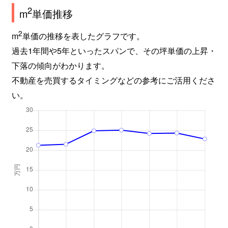
2
m
単価推移
南越谷
2,300万円
新越谷
2
m
単価の推移を表したグラフです。
南越谷
3,200万円
新越谷
過去1年間や5年といったスパンで、その坪単価の上昇・
下落の傾向がわかります。
南越谷
3,700万円
新越谷
不動産を売買するタイミングなどの参考にご活用くださ
南越谷
2,600万円
新越谷
い。
南越谷
3,000万円
新越谷
南越谷
390万円
新越谷
南越谷
3,500万円
新越谷
宮本町
2,500万円
越谷
宮本町
2,300万円
越谷