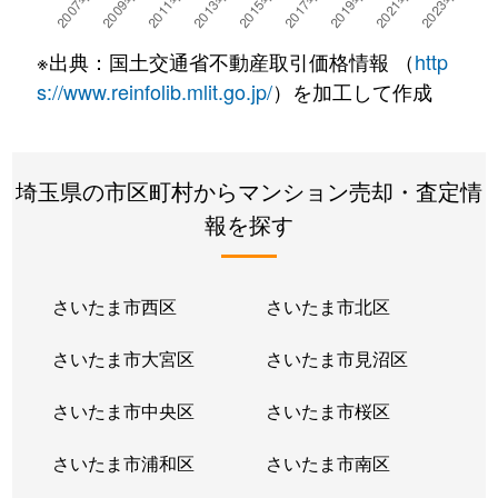
川柳町
1,900万円
越谷レイクタウン
※出典：国土交通省不動産取引価格情報 （
http
川柳町
1,800万円
越谷レイクタウン
s://www.reinfolib.mlit.go.jp/
）を加工して作成
瓦曽根
900万円
越谷
埼玉県の市区町村からマンション売却・査定情
瓦曽根
3,400万円
新越谷
報を探す
北越谷
650万円
北越谷
北越谷
2,300万円
北越谷
さいたま市西区
さいたま市北区
北越谷
1,500万円
北越谷
さいたま市大宮区
さいたま市見沼区
越ヶ谷
2,000万円
北越谷
さいたま市中央区
さいたま市桜区
越ヶ谷
970万円
北越谷
さいたま市浦和区
さいたま市南区