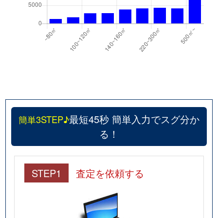
最短45秒 簡単入力でスグ分か
簡単3STEP♪
る！
STEP1
査定を依頼する