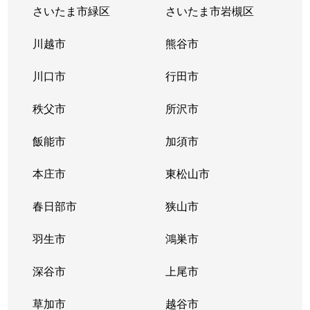
越ヶ谷
2,900万円
越谷
さいたま市緑区
さいたま市岩槻区
越ヶ谷
2,700万円
越谷
川越市
熊谷市
七左町
2,500万円
蒲生
川口市
行田市
大字下間久里
1,800万円
大袋
秩父市
所沢市
大字下間久里
1,700万円
大袋
飯能市
加須市
大字下間久里
660万円
大袋
本庄市
東松山市
大字下間久里
780万円
大袋
春日部市
狭山市
大字下間久里
羽生市
2,000万円
鴻巣市
大袋
深谷市
上尾市
大字下間久里
400万円
大袋
草加市
越谷市
新越谷
3,400万円
新越谷