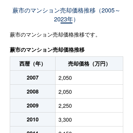
中央
850万円
蕨
徒歩9分
60m²
蕨市のマンション売却価格推移（2005～
2023年）
中央
1,500万円
蕨
徒歩6分
70m²
中央
3,000万円
蕨
徒歩10分
55m²
蕨市のマンション売却価格推移です。
中央
880万円
蕨
徒歩8分
45m²
蕨市のマンション売却価格推移
中央
4,800万円
蕨
徒歩10分
70m²
西暦（年）
売却価格（万円）
中央
2,500万円
蕨
徒歩2分
30m²
2007
2,050
中央
1,700万円
蕨
徒歩6分
55m²
2008
2,050
中央
2,500万円
蕨
徒歩6分
30m²
2009
2,250
中央
5,000万円
蕨
徒歩10分
65m²
2010
3,300