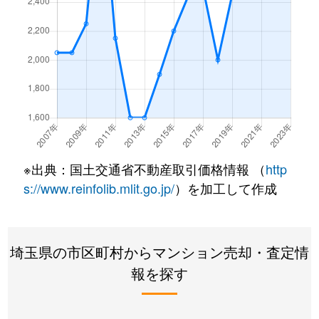
南町
2,200万円
西川口
徒歩10分
55m²
南町
2,900万円
西川口
徒歩16分
65m²
南町
3,000万円
西川口
徒歩15分
70m²
※出典：国土交通省不動産取引価格情報 （
http
s://www.reinfolib.mlit.go.jp/
）を加工して作成
埼玉県の市区町村からマンション売却・査定情
報を探す