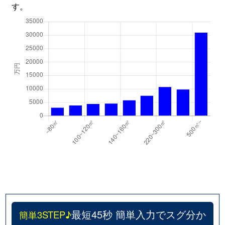
す。
最短45秒 簡単入力でスグ分か
簡単3STEP♪