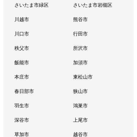
大字新曽
3,800万円
戸田(埼玉)
徒歩6分
さいたま市緑区
さいたま市岩槻区
大字新曽
1,500万円
戸田(埼玉)
徒歩15分
川越市
熊谷市
大字新曽
2,700万円
戸田(埼玉)
徒歩15分
川口市
行田市
大字新曽
3,100万円
戸田(埼玉)
徒歩5分
秩父市
所沢市
新曽南
3,900万円
戸田(埼玉)
徒歩14分
飯能市
加須市
新曽南
4,200万円
戸田公園
徒歩15分
本庄市
東松山市
新曽南
3,500万円
戸田公園
徒歩13分
春日部市
狭山市
新曽南
羽生市
3,600万円
鴻巣市
戸田公園
徒歩15分
深谷市
上尾市
新曽南
4,400万円
戸田公園
徒歩15分
草加市
越谷市
美女木
3,000万円
北戸田
徒歩45分