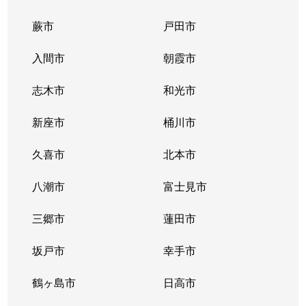
蕨市
戸田市
美女木
1,100万円
武蔵浦和
徒歩29分
入間市
朝霞市
美女木北
3,800万円
北戸田
徒歩18分
志木市
和光市
美女木北
3,200万円
北戸田
徒歩18分
新座市
桶川市
美女木東
4,400万円
北戸田
徒歩6分
久喜市
北本市
美女木東
4,700万円
北戸田
徒歩6分
八潮市
富士見市
本町
2,300万円
戸田公園
徒歩3分
三郷市
蓮田市
本町
1,100万円
戸田公園
徒歩6分
坂戸市
幸手市
本町
1,400万円
戸田公園
徒歩6分
鶴ヶ島市
日高市
本町
3,900万円
戸田公園
徒歩3分