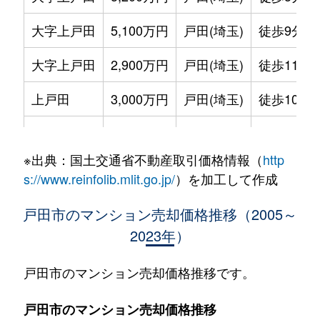
大字上戸田
5,100万円
戸田(埼玉)
徒歩9分
大字上戸田
2,900万円
戸田(埼玉)
徒歩11分
上戸田
3,000万円
戸田(埼玉)
徒歩10分
上戸田
3,000万円
戸田(埼玉)
徒歩10分
※出典：国土交通省不動産取引価格情報（
http
上戸田
3,200万円
戸田(埼玉)
徒歩6分
s://www.reinfolib.mlit.go.jp/
）を加工して作成
上戸田
3,700万円
戸田公園
徒歩14分
戸田市のマンション売却価格推移（2005～
2023年）
川岸
3,700万円
戸田公園
徒歩14分
川岸
4,800万円
戸田公園
徒歩19分
戸田市のマンション売却価格推移です。
川岸
3,500万円
戸田公園
徒歩16分
戸田市のマンション売却価格推移