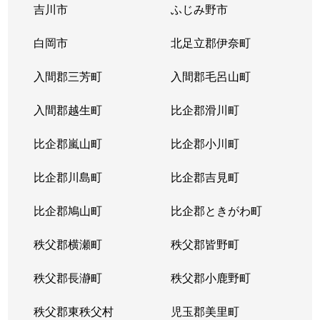
吉川市
ふじみ野市
本町
3,800万円
戸田公園
徒歩4分
白岡市
北足立郡伊奈町
本町
4,400万円
戸田公園
徒歩6分
入間郡三芳町
入間郡毛呂山町
本町
4,000万円
戸田公園
徒歩3分
入間郡越生町
比企郡滑川町
本町
4,400万円
戸田公園
徒歩10分
比企郡嵐山町
比企郡小川町
本町
3,600万円
戸田公園
徒歩6分
比企郡川島町
比企郡吉見町
本町
1,000万円
戸田公園
徒歩8分
比企郡鳩山町
比企郡ときがわ町
本町
4,600万円
戸田公園
徒歩10分
秩父郡横瀬町
秩父郡皆野町
本町
4,000万円
戸田公園
徒歩7分
秩父郡長瀞町
秩父郡小鹿野町
南町
3,900万円
戸田公園
徒歩8分
秩父郡東秩父村
児玉郡美里町