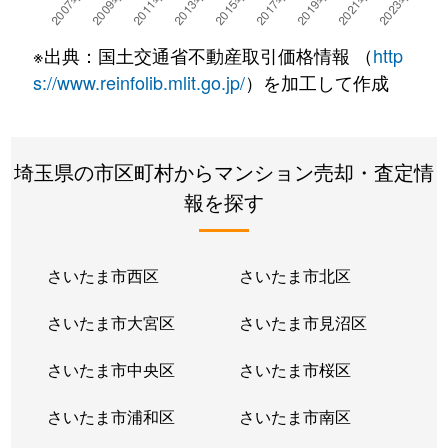
下前
3,300万円
戸田公園
徒歩8分
※出典：国土交通省不動産取引価格情報 （
http
下前
5,200万円
戸田公園
徒歩8分
s://www.reinfolib.mlit.go.jp/
）を加工して作成
下前
4,300万円
戸田公園
徒歩14分
埼玉県の市区町村からマンション売却・査定情
下前
4,800万円
戸田公園
徒歩8分
報を探す
下前
1,600万円
戸田公園
徒歩10分
中町
4,600万円
戸田公園
徒歩15分
さいたま市西区
さいたま市北区
中町
1,500万円
戸田公園
徒歩19分
さいたま市大宮区
さいたま市見沼区
大字新曽
3,500万円
北戸田
徒歩9分
さいたま市中央区
さいたま市桜区
大字新曽
4,000万円
戸田(埼玉)
徒歩8分
さいたま市浦和区
さいたま市南区