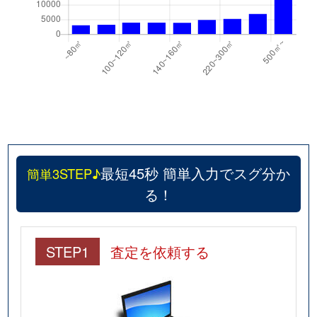
最短45秒 簡単入力でスグ分か
簡単3STEP♪
る！
STEP1
査定を依頼する