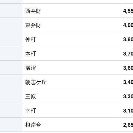
西弁財
4,
東弁財
4,
仲町
3,
本町
3,
溝沼
3,
朝志ケ丘
3,
三原
3,
幸町
3,
根岸台
2,