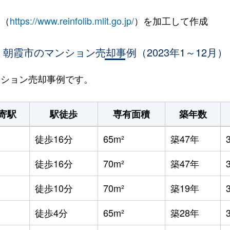
 （
https://www.reinfolib.mlit.go.jp/
）を加工して作成
朝霞市のマンション売却事例（2023年1～12月）
マンション売却事例です。
寄駅
駅徒歩
専有面積
築年数
徒歩16分
65m²
築47年
徒歩16分
70m²
築47年
徒歩10分
70m²
築19年
徒歩4分
65m²
築28年