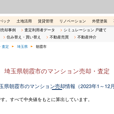
ーズ株式会社（東証グロース上
初めての方へ
ビスです 証券コード：4445
バック
土地活用
賃貸管理
リノベーション
外壁塗装
ライン講座
リビンマガジンBiz
不動産売却ご相談デスク
別売却事例
査定利用者データ
シミュレーション 戸建て
住み替え・買い替え
不動産売買
不動産仲介
・査定
埼玉県
朝霞市
埼玉県朝霞市のマンション売却・査定
玉県朝霞市のマンション売却情報（2023年1～12
です。すべて中央値をもとに算出しています。