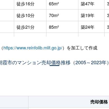
徒歩16分
65m²
築47年
徒歩10分
70m²
築19年
徒歩21分
85m²
築24年
徒歩21分
70m²
築24年
（
https://www.reinfolib.mlit.go.jp/
）を加工して作成
徒歩21分
85m²
築24年
台
朝霞市のマンション売却価格推移（2005～2023年
徒歩20分
60m²
築29年
徒歩18分
70m²
築26年
。
徒歩12分
60m²
築40年
徒歩15分
35m²
築49年
売却価格
徒歩15分
45m²
築49年
-