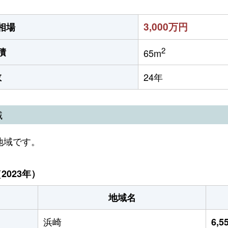
3,000万円
相場
2
積
65m
数
24年
域
地域です。
023年）
地域名
浜崎
6,