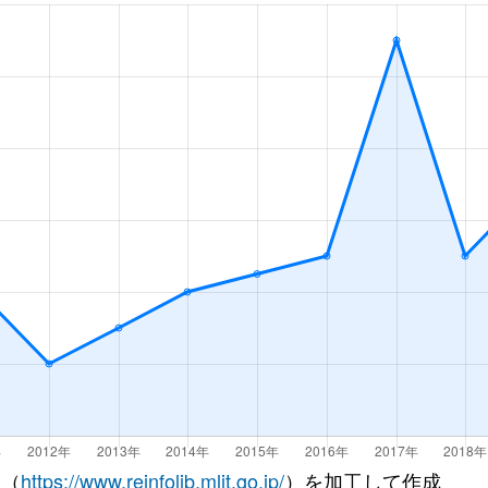
台
徒歩4分
50m²
築28年
台
徒歩1分
65m²
築15年
台
徒歩1分
60m²
築15年
徒歩14分
65m²
築32年
徒歩23分
65m²
築2年
徒歩6分
55m²
築49年
徒歩6分
70m²
築49年
台
徒歩3分
65m²
築5年
台
徒歩6分
70m²
築1年
 （
https://www.reinfolib.mlit.go.jp/
）を加工して作成
台
徒歩3分
60m²
築24年