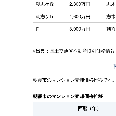
朝志ケ丘
2,300万円
志木
朝志ケ丘
4,600万円
志木
岡
3,000万円
朝霞
岡
2,400万円
朝霞
※出典：国土交通省不動産取引価格情報
岡
1,800万円
朝霞
岡
2,500万円
朝霞
幸町
3,100万円
朝霞
朝霞市のマンション売却価格推移です
栄町
3,000万円
朝霞
朝霞市のマンション売却価格推移
栄町
1,300万円
朝霞
西暦（年）
栄町
1,500万円
朝霞