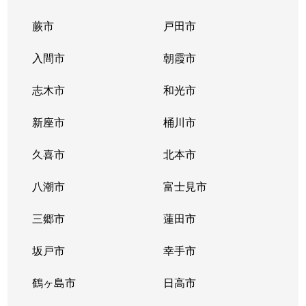
蕨市
戸田市
溝沼
2,500万円
朝霞台
徒歩19分
65m
入間市
朝霞市
溝沼
3,500万円
朝霞台
徒歩12分
60m
志木市
和光市
三原
4,800万円
朝霞台
徒歩15分
65m
新座市
桶川市
三原
3,300万円
朝霞台
徒歩6分
65m
久喜市
北本市
三原
2,800万円
朝霞台
徒歩20分
70m
八潮市
富士見市
三原
2,000万円
朝霞台
徒歩6分
65m
三郷市
蓮田市
三原
3,300万円
朝霞台
徒歩14分
60m
坂戸市
幸手市
三原
5,300万円
朝霞台
徒歩10分
95m
鶴ヶ島市
日高市
三原
3,400万円
朝霞台
徒歩14分
70m