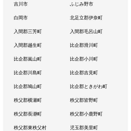
吉川市
ふじみ野市
三原
2,800万円
朝霞台
徒歩13分
55m
白岡市
北足立郡伊奈町
三原
3,700万円
朝霞台
徒歩14分
60m
入間郡三芳町
入間郡毛呂山町
三原
3,300万円
朝霞台
徒歩20分
80m
入間郡越生町
比企郡滑川町
三原
3,300万円
朝霞台
徒歩15分
65m
比企郡嵐山町
比企郡小川町
三原
3,500万円
志木
徒歩10分
80m
比企郡川島町
比企郡吉見町
三原
4,700万円
志木
徒歩5分
75m
比企郡鳩山町
比企郡ときがわ町
三原
2,400万円
志木
徒歩10分
60m
秩父郡横瀬町
秩父郡皆野町
宮戸
3,800万円
朝霞台
徒歩15分
80m
秩父郡長瀞町
秩父郡小鹿野町
宮戸
2,800万円
志木
徒歩12分
60m
秩父郡東秩父村
児玉郡美里町