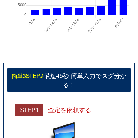
最短45秒 簡単入力でスグ分か
簡単3STEP♪
る！
STEP1
査定を依頼する