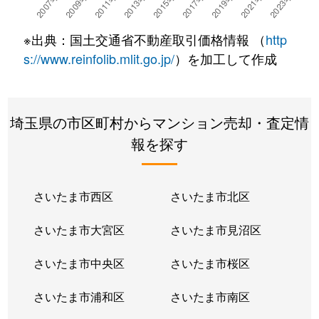
東弁財
3,700万円
朝霞台
徒歩3分
60m
※出典：国土交通省不動産取引価格情報 （
http
東弁財
4,300万円
朝霞台
徒歩3分
55m
s://www.reinfolib.mlit.go.jp/
）を加工して作成
膝折町
3,400万円
朝霞
徒歩24分
90m
埼玉県の市区町村からマンション売却・査定情
膝折町
1,400万円
朝霞
徒歩26分
65m
報を探す
膝折町
2,600万円
朝霞
徒歩21分
50m
膝折町
1,800万円
朝霞
徒歩45分
70m
さいたま市西区
さいたま市北区
膝折町
3,200万円
朝霞台
徒歩23分
80m
さいたま市大宮区
さいたま市見沼区
本町
4,500万円
朝霞
徒歩4分
60m
さいたま市中央区
さいたま市桜区
本町
4,500万円
朝霞
徒歩7分
60m
さいたま市浦和区
さいたま市南区