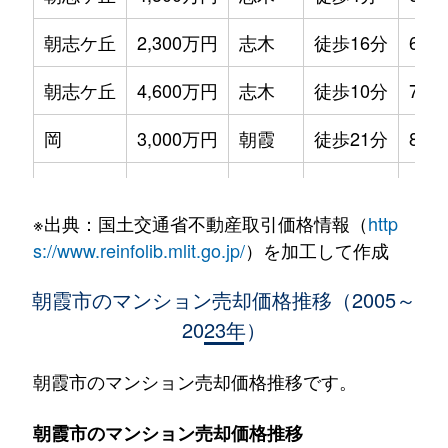
朝志ケ丘
2,300万円
志木
徒歩16分
65m
朝志ケ丘
4,600万円
志木
徒歩10分
70m
岡
3,000万円
朝霞
徒歩21分
85m
岡
2,400万円
朝霞
徒歩21分
70m
※出典：国土交通省不動産取引価格情報（
http
岡
1,800万円
朝霞
徒歩21分
85m
s://www.reinfolib.mlit.go.jp/
）を加工して作成
岡
2,500万円
朝霞台
徒歩20分
60m
朝霞市のマンション売却価格推移（2005～
2023年）
幸町
3,100万円
朝霞
徒歩18分
70m
栄町
3,000万円
朝霞
徒歩12分
60m
朝霞市のマンション売却価格推移です。
栄町
1,300万円
朝霞
徒歩15分
35m
朝霞市のマンション売却価格推移