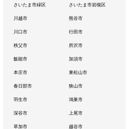
本町
4,200万円
朝霞
徒歩7分
60m
さいたま市緑区
さいたま市岩槻区
本町
2,000万円
朝霞
徒歩11分
55m
川越市
熊谷市
本町
2,000万円
朝霞
徒歩8分
50m
川口市
行田市
本町
3,200万円
朝霞
徒歩4分
60m
秩父市
所沢市
溝沼
3,800万円
朝霞
徒歩6分
65m
飯能市
加須市
溝沼
3,800万円
朝霞
徒歩14分
65m
本庄市
東松山市
溝沼
3,900万円
朝霞
徒歩14分
65m
春日部市
狭山市
溝沼
羽生市
3,000万円
朝霞
鴻巣市
徒歩19分
70m
深谷市
上尾市
溝沼
2,900万円
朝霞台
徒歩18分
75m
草加市
越谷市
溝沼
3,700万円
朝霞台
徒歩12分
65m