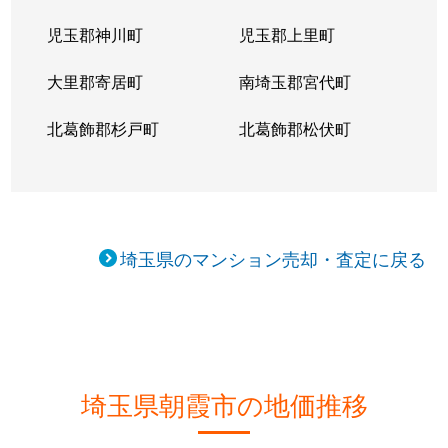
宮戸
1,900万円
志木
徒歩12分
60m
児玉郡神川町
児玉郡上里町
宮戸
200万円
志木
徒歩18分
15m
大里郡寄居町
南埼玉郡宮代町
北葛飾郡杉戸町
北葛飾郡松伏町
埼玉県のマンション売却・査定に戻る
埼玉県朝霞市の地価推移