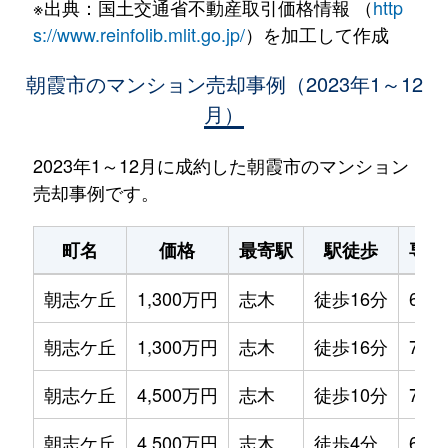
※出典：国土交通省不動産取引価格情報 （
http
s://www.reinfolib.mlit.go.jp/
）を加工して作成
朝霞市のマンション売却事例（2023年1～12
月）
2023年1～12月に成約した朝霞市のマンション
売却事例です。
町名
価格
最寄駅
駅徒歩
専有
朝志ケ丘
1,300万円
志木
徒歩16分
65m
朝志ケ丘
1,300万円
志木
徒歩16分
70m
朝志ケ丘
4,500万円
志木
徒歩10分
70m
朝志ケ丘
4,500万円
志木
徒歩4分
65m