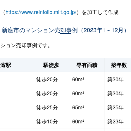
 （
https://www.reinfolib.mlit.go.jp/
）を加工して作成
新座市のマンション売却事例（2023年1～12月）
マンション売却事例です。
最寄駅
駅徒歩
専有面積
築年数
徒歩20分
60m²
築30年
徒歩20分
60m²
築30年
徒歩25分
65m²
築25年
徒歩10分
60m²
築23年