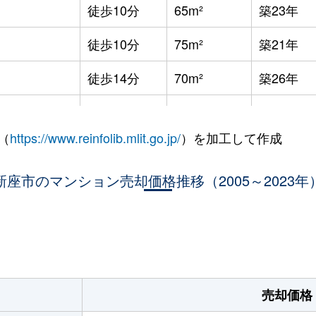
徒歩10分
65m²
築23年
徒歩10分
75m²
築21年
徒歩14分
70m²
築26年
徒歩14分
65m²
築26年
（
https://www.reinfolib.mlit.go.jp/
）を加工して作成
(東京)
徒歩10分
50m²
築34年
(東京)
新座市のマンション売却価格推移（2005～2023年
徒歩10分
60m²
築35年
(東京)
徒歩16分
40m²
築34年
。
(東京)
徒歩16分
90m²
築20年
(東京)
徒歩13分
55m²
築28年
売却価格
(東京)
徒歩22分
65m²
築28年