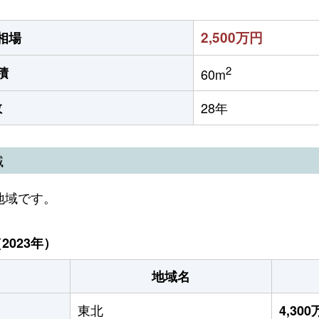
2,500万円
相場
2
積
60m
数
28年
域
地域です。
023年）
地域名
東北
4,30