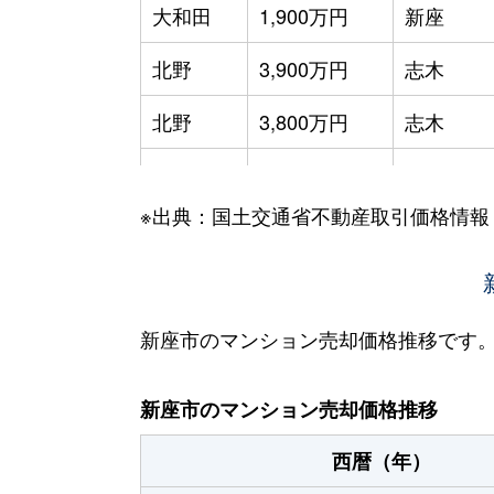
大和田
1,900万円
新座
北野
3,900万円
志木
北野
3,800万円
志木
北野
3,500万円
志木
※出典：国土交通省不動産取引価格情報
栗原
2,900万円
ひばりケ丘
栗原
2,500万円
ひばりケ丘
栗原
1,600万円
ひばりケ丘
新座市のマンション売却価格推移です
栗原
4,100万円
ひばりケ丘
新座市のマンション売却価格推移
栗原
2,200万円
ひばりケ丘
西暦（年）
栗原
3,000万円
ひばりケ丘