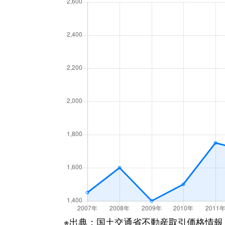
新座
1,700万円
柳瀬川
新座
1,700万円
柳瀬川
野寺
1,000万円
ひばりケ丘
野寺
2,200万円
ひばりケ丘
野火止
1,400万円
志木
野火止
3,500万円
新座
野火止
1,400万円
新座
野火止
1,100万円
新座
野火止
3,500万円
新座
※出典：国土交通省不動産取引価格情報
野火止
880万円
新座