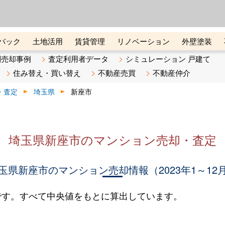
ーズ株式会社（東証グロース上
初めての方へ
ビスです 証券コード：4445
バック
土地活用
賃貸管理
リノベーション
外壁塗装
ライン講座
リビンマガジンBiz
不動産売却ご相談デスク
別売却事例
査定利用者データ
シミュレーション 戸建て
住み替え・買い替え
不動産売買
不動産仲介
・査定
埼玉県
新座市
埼玉県新座市のマンション売却・査定
玉県新座市のマンション売却情報（2023年1～12
です。すべて中央値をもとに算出しています。