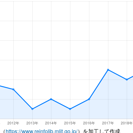
徒歩14分
60m²
築27年
徒歩15分
75m²
築41年
(東京)
徒歩18分
45m²
築31年
(東京)
徒歩18分
55m²
築31年
徒歩24分
55m²
築47年
徒歩10分
65m²
築16年
徒歩12分
45m²
築49年
徒歩15分
50m²
築30年
徒歩9分
70m²
築18年
 （
https://www.reinfolib.mlit.go.jp/
）を加工して作成
徒歩26分
70m²
築42年