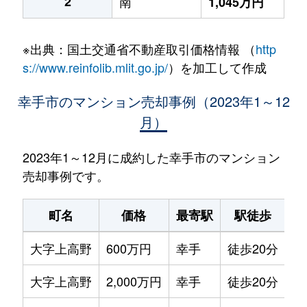
2
南
1,045万円
※出典：国土交通省不動産取引価格情報 （
http
s://www.reinfolib.mlit.go.jp/
）を加工して作成
幸手市のマンション売却事例（2023年1～12
月）
2023年1～12月に成約した幸手市のマンション
売却事例です。
町名
価格
最寄駅
駅徒歩
専
大字上高野
600万円
幸手
徒歩20分
65
大字上高野
2,000万円
幸手
徒歩20分
60