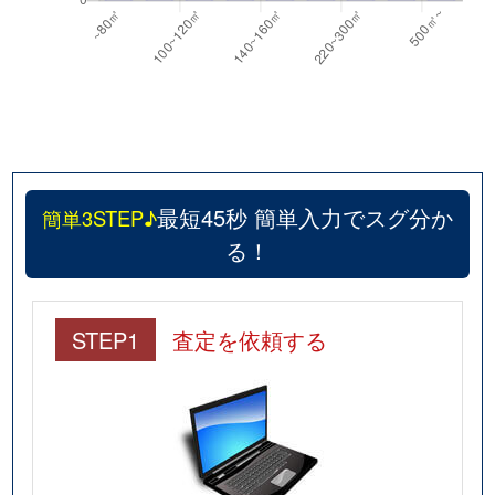
最短45秒 簡単入力でスグ分か
簡単3STEP♪
る！
STEP1
査定を依頼する