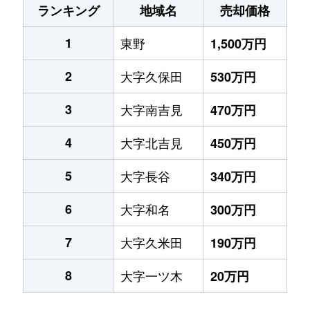
ランキング
地域名
売却価格
1
東野
1,500万円
2
大字久保田
530万円
3
大字南吉見
470万円
4
大字北吉見
450万円
5
大字長谷
340万円
6
大字和名
300万円
7
大字久米田
190万円
8
大字一ツ木
20万円