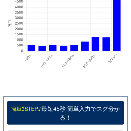
最短45秒 簡単入力でスグ分か
簡単3STEP♪
る！