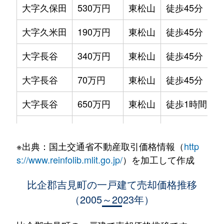
大字久保田
530万円
東松山
徒歩45分
大字久米田
190万円
東松山
徒歩45分
大字長谷
340万円
東松山
徒歩45分
大字長谷
70万円
東松山
徒歩45分
大字長谷
650万円
東松山
徒歩1時間15
東野
600万円
鴻巣
徒歩1時間15
※出典：国土交通省不動産取引価格情報（
http
東野
2,400万円
鴻巣
徒歩1時間15
s://www.reinfolib.mlit.go.jp/
）を加工して作成
大字一ツ木
20万円
鴻巣
徒歩1時間45
比企郡吉見町の一戸建て売却価格推移
（2005～2023年）
大字南吉見
470万円
東松山
徒歩45分
大字和名
300万円
東松山
徒歩1時間15