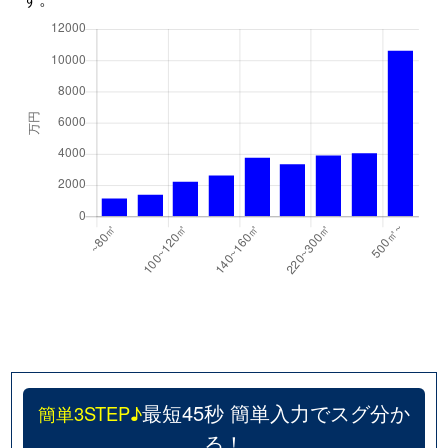
最短45秒 簡単入力でスグ分か
簡単3STEP♪
る！