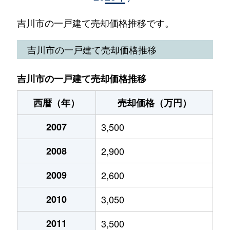
栄町
1,200万円
吉川
徒歩19
吉川市の一戸建て売却価格推移です。
新栄
3,800万円
吉川
徒歩45
吉川市の一戸建て売却価格推移
大字関新田
2,600万円
吉川
徒歩45
吉川市の一戸建て売却価格推移
高富
17,000万円
吉川
徒歩8分
西暦（年）
売却価格（万円）
高富
9,000万円
吉川
徒歩11
2007
3,500
高久
5,100万円
吉川
徒歩10
2008
2,900
高久
4,300万円
吉川
徒歩15
2009
2,600
中央
1,400万円
吉川
徒歩19
2010
3,050
中央
5,900万円
吉川
徒歩23
2011
3,500