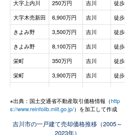
大字上内川
250万円
吉川
徒歩1時
大字木売新田
6,900万円
吉川
徒歩18
きよみ野
3,500万円
吉川
徒歩45
きよみ野
8,100万円
吉川
徒歩45
栄町
350万円
吉川
徒歩26
栄町
3,900万円
吉川
徒歩18
栄町
1,700万円
吉川
徒歩25
※出典：国土交通省不動産取引価格情報（
http
栄町
3,900万円
吉川
徒歩26
s://www.reinfolib.mlit.go.jp/
）を加工して作成
栄町
800万円
吉川
徒歩45
吉川市の一戸建て売却価格推移（2005～
2023年）
栄町
1,700万円
吉川
徒歩24