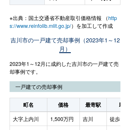
※出典：国土交通省不動産取引価格情報 （
http
s://www.reinfolib.mlit.go.jp/
）を加工して作成
吉川市の一戸建て売却事例（2023年1～12
月）
2023年1～12月に成約した吉川市の一戸建て売
却事例です。
一戸建ての売却事例
町名
価格
最寄駅
駅徒
大字上内川
1,500万円
吉川
徒歩1時