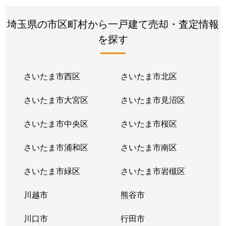
大字徳力
10,000万円
豊春
徒歩
埼玉県の市区町村から一戸建て売却・査定情報
大字徳力
1,000万円
豊春
徒歩
を探す
仲町
2,600万円
岩槻
徒歩
さいたま市西区
さいたま市北区
仲町
2,700万円
岩槻
徒歩
さいたま市大宮区
さいたま市見沼区
仲町
5,700万円
岩槻
徒歩
さいたま市中央区
さいたま市桜区
仲町
3,000万円
岩槻
徒歩
さいたま市浦和区
さいたま市南区
仲町
1,100万円
岩槻
徒歩
さいたま市緑区
さいたま市岩槻区
西原
2,800万円
岩槻
徒歩
川越市
熊谷市
西原
4,400万円
岩槻
徒歩
川口市
行田市
西原
4,000万円
岩槻
徒歩