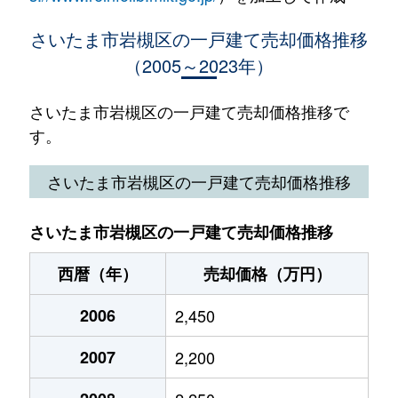
大字大戸
3,000万円
せんげん台
徒歩
さいたま市岩槻区の一戸建て売却価格推移
（2005～2023年）
大字表慈恩寺
1,500万円
東岩槻
徒歩
大字表慈恩寺
2,000万円
東岩槻
徒歩
さいたま市岩槻区の一戸建て売却価格推移で
す。
大字釣上新田
3,000万円
東川口
徒歩
さいたま市岩槻区の一戸建て売却価格推移
加倉
2,700万円
岩槻
徒歩
さいたま市岩槻区の一戸建て売却価格推移
加倉
3,300万円
岩槻
徒歩
西暦（年）
売却価格（万円）
加倉
2,900万円
岩槻
徒歩
2006
2,450
加倉
3,600万円
岩槻
徒歩
2007
2,200
加倉
3,700万円
岩槻
徒歩