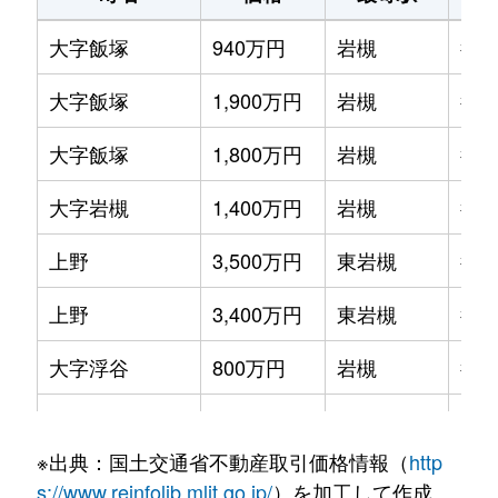
大字飯塚
940万円
岩槻
徒歩
大字飯塚
1,900万円
岩槻
徒歩
大字飯塚
1,800万円
岩槻
徒歩
大字岩槻
1,400万円
岩槻
徒歩
上野
3,500万円
東岩槻
徒歩
上野
3,400万円
東岩槻
徒歩
大字浮谷
800万円
岩槻
徒歩
太田
1,700万円
岩槻
徒歩
※出典：国土交通省不動産取引価格情報（
http
大字大戸
180万円
せんげん台
徒歩
s://www.reinfolib.mlit.go.jp/
）を加工して作成