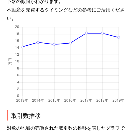
下落の傾向がわかります。
大字箕輪
2,000万円
岩槻
徒歩
不動産を売買するタイミングなどの参考にご活用くださ
い。
大字箕輪
700万円
岩槻
徒歩
宮町
3,200万円
岩槻
徒歩
宮町
9,700万円
岩槻
徒歩
宮町
3,600万円
岩槻
徒歩
宮町
3,700万円
東岩槻
徒歩
宮町
450万円
東岩槻
徒歩
美幸町
3,500万円
岩槻
徒歩
取引数推移
大字村国
2,000万円
岩槻
徒歩
対象の地域の売買された取引数の推移を表したグラフで