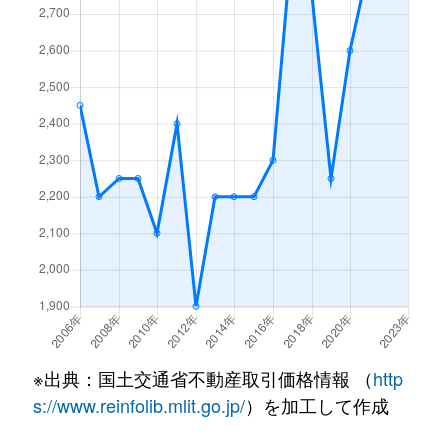
城南
2,200万円
岩槻
徒歩
城南
630万円
岩槻
徒歩
城南
2,300万円
岩槻
徒歩
城町
1,800万円
東岩槻
徒歩
城町
2,700万円
東岩槻
徒歩
大字末田
600万円
大袋
徒歩
大字末田
81万円
せんげん台
徒歩
諏訪
270万円
東岩槻
徒歩
※出典：国土交通省不動産取引価格情報 （
http
s://www.reinfolib.mlit.go.jp/
）を加工して作成
大字徳力
2,100万円
豊春
徒歩