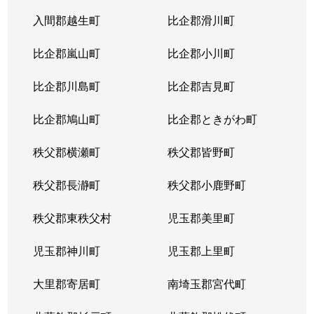
本丸
990万円
岩槻
徒歩
入間郡越生町
比企郡滑川町
本丸
2,900万円
岩槻
徒歩
比企郡嵐山町
比企郡小川町
本丸
3,300万円
東岩槻
徒歩
比企郡川島町
比企郡吉見町
本丸
2,300万円
東岩槻
徒歩
比企郡鳩山町
比企郡ときがわ町
本丸
1,500万円
東岩槻
徒歩
秩父郡横瀬町
秩父郡皆野町
美園東
5,900万円
浦和美園
徒歩
秩父郡長瀞町
秩父郡小鹿野町
美園東
5,900万円
浦和美園
徒歩
秩父郡東秩父村
児玉郡美里町
美園東
5,300万円
浦和美園
徒歩
児玉郡神川町
児玉郡上里町
美園東
4,900万円
浦和美園
徒歩
大里郡寄居町
南埼玉郡宮代町
美園東
4,900万円
浦和美園
徒歩