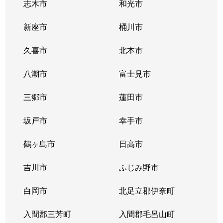
志木市
和光市
原町
3,300万円
岩槻
徒歩
新座市
桶川市
東岩槻
25,000万円
東岩槻
徒歩
久喜市
北本市
東岩槻
3,400万円
東岩槻
徒歩
八潮市
富士見市
東町
4,100万円
岩槻
徒歩
三郷市
蓮田市
東町
1,100万円
岩槻
徒歩
坂戸市
幸手市
本町
330万円
岩槻
徒歩
鶴ヶ島市
日高市
本町
4,000万円
岩槻
徒歩
吉川市
ふじみ野市
本町
6,500万円
岩槻
徒歩
白岡市
北足立郡伊奈町
本丸
2,900万円
岩槻
徒歩
入間郡三芳町
入間郡毛呂山町