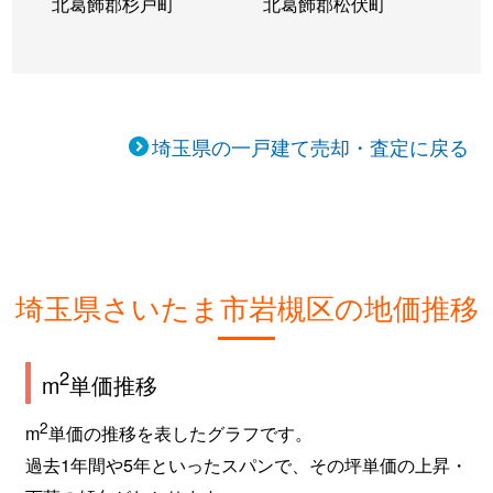
北葛飾郡杉戸町
北葛飾郡松伏町
美園東
4,500万円
浦和美園
徒歩
美園東
5,800万円
浦和美園
徒歩
埼玉県の一戸建て売却・査定に戻る
大字南下新井
4,100万円
岩槻
徒歩
大字南辻
6,300万円
東岩槻
徒歩
大字南辻
5,500万円
東岩槻
徒歩
埼玉県さいたま市岩槻区の地価推移
南平野
3,100万円
岩槻
徒歩
南平野
2,800万円
豊春
徒歩
2
m
単価推移
南平野
3,100万円
東岩槻
徒歩
2
m
単価の推移を表したグラフです。
過去1年間や5年といったスパンで、その坪単価の上昇・
南平野
2,800万円
東岩槻
徒歩