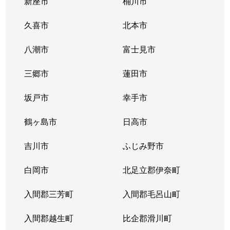
新座市
桶川市
久喜市
北本市
八潮市
富士見市
三郷市
蓮田市
坂戸市
幸手市
鶴ヶ島市
日高市
吉川市
ふじみ野市
白岡市
北足立郡伊奈町
入間郡三芳町
入間郡毛呂山町
入間郡越生町
比企郡滑川町