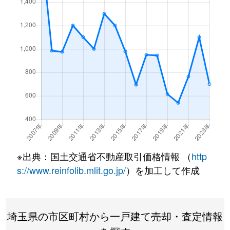
若山
320万円
武州長瀬
徒歩8分
若山
500万円
武州長瀬
徒歩4分
若山
420万円
武州長瀬
徒歩11分
若山
550万円
武州長瀬
徒歩5分
※出典：国土交通省不動産取引価格情報 （
http
s://www.reinfolib.mlit.go.jp/
）を加工して作成
埼玉県の市区町村から一戸建て売却・査定情報