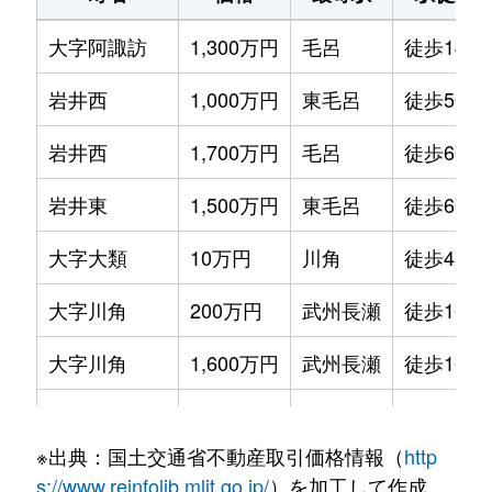
大字阿諏訪
1,300万円
毛呂
徒歩14分
岩井西
1,000万円
東毛呂
徒歩5分
岩井西
1,700万円
毛呂
徒歩6分
岩井東
1,500万円
東毛呂
徒歩6分
大字大類
10万円
川角
徒歩45分
大字川角
200万円
武州長瀬
徒歩16分
大字川角
1,600万円
武州長瀬
徒歩16分
大字小田谷
1万円
毛呂
徒歩11分
※出典：国土交通省不動産取引価格情報（
http
大字西戸
800万円
武州長瀬
徒歩45分
s://www.reinfolib.mlit.go.jp/
）を加工して作成