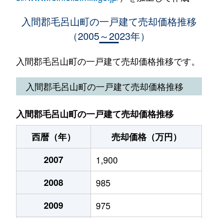
大字下川原
600万円
川角
徒歩11分
入間郡毛呂山町の一戸建て売却価格推移
（2005～2023年）
大字下川原
830万円
川角
徒歩13分
大字下川原
30万円
川角
徒歩13分
入間郡毛呂山町の一戸建て売却価格推移です。
中央
430万円
武州長瀬
徒歩6分
入間郡毛呂山町の一戸建て売却価格推移
中央
1,400万円
武州長瀬
徒歩6分
入間郡毛呂山町の一戸建て売却価格推移
中央
630万円
武州長瀬
徒歩7分
西暦（年）
売却価格（万円）
中央
650万円
武州長瀬
徒歩7分
2007
1,900
中央
700万円
武州長瀬
徒歩13分
2008
985
中央
380万円
武州長瀬
徒歩8分
2009
975