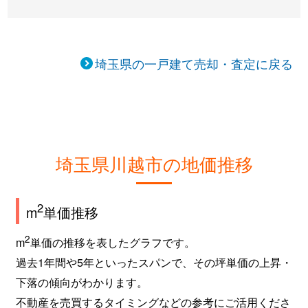
霞ケ関東
3,500万円
霞ケ関(埼玉)
徒
霞ケ関東
7,600万円
霞ケ関(埼玉)
徒
埼玉県の一戸建て売却・査定に戻る
かすみ野
2,600万円
笠幡
徒
かすみ野
1,500万円
笠幡
徒
かすみ野
1,100万円
笠幡
徒
埼玉県川越市の地価推移
かすみ野
1,600万円
笠幡
徒
2
m
単価推移
かすみ野
500万円
笠幡
徒
2
m
単価の推移を表したグラフです。
大字上老袋
1,400万円
南古谷
徒
過去1年間や5年といったスパンで、その坪単価の上昇・
下落の傾向がわかります。
大字上寺山
2,800万円
西川越
徒
不動産を売買するタイミングなどの参考にご活用くださ