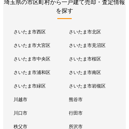
埼玉県の市区町村から一戸建て売却・査定情報
を探す
大字上戸
7,700万円
霞ケ関(埼玉)
徒
上戸新町
3,100万円
霞ケ関(埼玉)
徒
さいたま市西区
さいたま市北区
上戸新町
4,500万円
霞ケ関(埼玉)
徒
さいたま市大宮区
さいたま市見沼区
大字大仙波
2,400万円
川越
徒
さいたま市中央区
さいたま市桜区
大字大仙波
3,200万円
川越
徒
さいたま市浦和区
さいたま市南区
大字大仙波
3,400万円
川越
徒
さいたま市緑区
さいたま市岩槻区
大塚
4,500万円
南大塚
徒
川越市
熊谷市
大塚新町
2,900万円
南大塚
徒
川口市
行田市
大塚新町
4,200万円
南大塚
徒
秩父市
所沢市