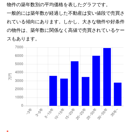
物件の築年数別の平均価格を表したグラフです。
大字木野目
500万円
南古谷
徒
一般的には築年数が経過した不動産は安い値段で売買さ
れている傾向にあります。しかし、大きな物件や好条件
大字木野目
5,300万円
南古谷
徒
の物件は、築年数に関係なく高値で売買されているケー
大字木野目
1,200万円
南古谷
徒
スもあります。
大字木野目
5,100万円
南古谷
徒
大字木野目
720万円
南古谷
徒
大字木野目
2,800万円
南古谷
徒
大字木野目
2,600万円
南古谷
徒
大字久下戸
2,700万円
南古谷
徒
大字鯨井
2,900万円
霞ケ関(埼玉)
徒