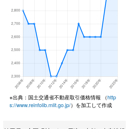
大字今福
1,400万円
新河岸
徒
大字今福
5,500万円
南大塚
徒
大字今福
2,300万円
南大塚
徒
大字今福
2,700万円
南大塚
徒
大字今福
2,300万円
南大塚
徒
大字上戸
1,500万円
霞ケ関(埼玉)
徒
大字上戸
2,800万円
霞ケ関(埼玉)
徒
※出典：国土交通省不動産取引価格情報 （
http
大字上戸
1,100万円
霞ケ関(埼玉)
徒
s://www.reinfolib.mlit.go.jp/
）を加工して作成
大字上戸
36,000万円
霞ケ関(埼玉)
徒
大字上戸
10,000万円
霞ケ関(埼玉)
徒