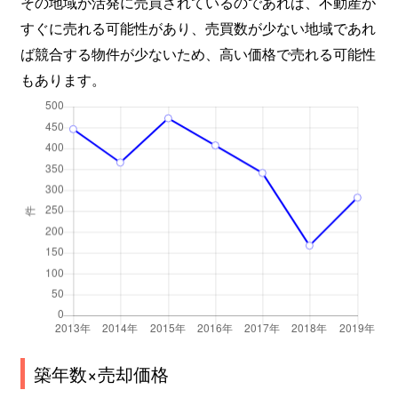
その地域が活発に売買されているのであれば、不動産が
すぐに売れる可能性があり、売買数が少ない地域であれ
岸町
2,100万円
川越
徒
ば競合する物件が少ないため、高い価格で売れる可能性
もあります。
岸町
4,300万円
川越
徒
岸町
920万円
川越
徒
岸町
1,700万円
川越
徒
岸町
3,500万円
新河岸
徒
岸町
1,700万円
新河岸
徒
喜多町
2,400万円
川越市
徒
大字木野目
3,100万円
新河岸
徒
築年数×売却価格
大字木野目
4,300万円
南古谷
徒