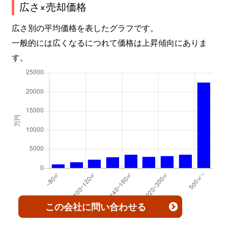
広さ×売却価格
大字鯨井新田
600万円
鶴ケ島
徒
広さ別の平均価格を表したグラフです。
熊野町
3,800万円
上福岡
徒
一般的には広くなるにつれて価格は上昇傾向にありま
大字小仙波
5,000万円
本川越
徒
す。
小仙波町
5,100万円
本川越
徒
小仙波町
3,400万円
本川越
徒
大字小堤
1,800万円
鶴ケ島
徒
大字小堤
3,800万円
鶴ケ島
徒
大字小堤
3,400万円
鶴ケ島
徒
大字小堤
950万円
鶴ケ島
徒
この会社
に問い合わせる
寿町
4,800万円
川越
徒