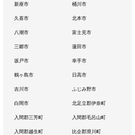
大字笠幡
2,800万円
笠幡
徒
新座市
桶川市
大字笠幡
2,700万円
笠幡
徒
久喜市
北本市
大字笠幡
八潮市
500万円
富士見市
笠幡
徒
三郷市
蓮田市
大字笠幡
2,600万円
笠幡
徒
坂戸市
幸手市
大字笠幡
2,600万円
笠幡
徒
鶴ヶ島市
日高市
大字笠幡
2,100万円
笠幡
徒
吉川市
ふじみ野市
大字笠幡
3,900万円
笠幡
徒
白岡市
北足立郡伊奈町
大字笠幡
780万円
的場
徒
入間郡三芳町
入間郡毛呂山町
大字笠幡
3,700万円
的場
徒
入間郡越生町
比企郡滑川町
大字笠幡
1,900万円
的場
徒