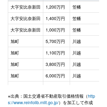
大字安比奈新田
1,200万円
笠幡
徒
大字安比奈新田
1,400万円
笠幡
徒
大字安比奈新田
1,000万円
笠幡
徒
旭町
5,700万円
川越
徒
旭町
1,100万円
川越
徒
旭町
3,800万円
川越
徒
旭町
6,000万円
川越
徒
旭町
28,000万円
川越
徒
※出典：国土交通省不動産取引価格情報（
http
大字天沼新田
5,300万円
鶴ケ島
徒
s://www.reinfolib.mlit.go.jp/
）を加工して作成