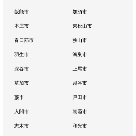
大字大袋
150万円
南大塚
徒
飯能市
加須市
大字大袋新田
3,200万円
南大塚
徒
本庄市
東松山市
大字大袋新田
2,900万円
南大塚
徒
春日部市
狭山市
大字小ケ谷
2,200万円
西川越
徒
羽生市
鴻巣市
大字笠幡
3,200万円
笠幡
徒
深谷市
上尾市
大字笠幡
12,000万円
笠幡
徒
草加市
越谷市
大字笠幡
1,600万円
笠幡
徒
蕨市
戸田市
大字笠幡
2,400万円
笠幡
徒
入間市
朝霞市
大字笠幡
800万円
笠幡
徒
志木市
和光市