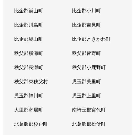
比企郡嵐山町
比企郡小川町
大字笠幡
3,600万円
的場
徒
比企郡川島町
比企郡吉見町
かし野台
880万円
南大塚
徒
比企郡鳩山町
比企郡ときがわ町
霞ケ関北
2,700万円
霞ケ関(埼玉)
徒
秩父郡横瀬町
秩父郡皆野町
霞ケ関北
3,500万円
霞ケ関(埼玉)
徒
秩父郡長瀞町
秩父郡小鹿野町
霞ケ関北
3,400万円
霞ケ関(埼玉)
徒
秩父郡東秩父村
児玉郡美里町
霞ケ関北
3,600万円
霞ケ関(埼玉)
徒
児玉郡神川町
児玉郡上里町
霞ケ関北
3,500万円
霞ケ関(埼玉)
徒
大里郡寄居町
南埼玉郡宮代町
霞ケ関北
4,900万円
霞ケ関(埼玉)
徒
北葛飾郡杉戸町
北葛飾郡松伏町
霞ケ関北
3,400万円
霞ケ関(埼玉)
徒