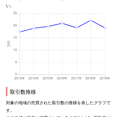
大字上寺山
3,300万円
西川越
徒
い。
大字上寺山
3,500万円
西川越
徒
上野田町
5,500万円
川越市
徒
上野田町
4,500万円
川越市
徒
上野田町
5,300万円
川越市
徒
上野田町
4,800万円
川越市
徒
上野田町
3,400万円
川越市
徒
川鶴
1,900万円
笠幡
徒
取引数推移
対象の地域の売買された取引数の推移を表したグラフで
川鶴
2,800万円
鶴ケ島
徒
す。
岸町
2,600万円
川越
徒