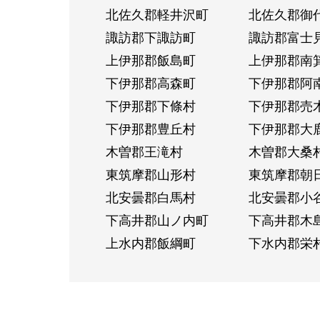
北佐久郡軽井沢町
北佐久郡御
諏訪郡下諏訪町
諏訪郡富士
上伊那郡飯島町
上伊那郡南
下伊那郡高森町
下伊那郡阿
下伊那郡下條村
下伊那郡売
下伊那郡豊丘村
下伊那郡大
木曽郡王滝村
木曽郡大桑
東筑摩郡山形村
東筑摩郡朝
北安曇郡白馬村
北安曇郡小
下高井郡山ノ内町
下高井郡木
上水内郡飯綱町
下水内郡栄