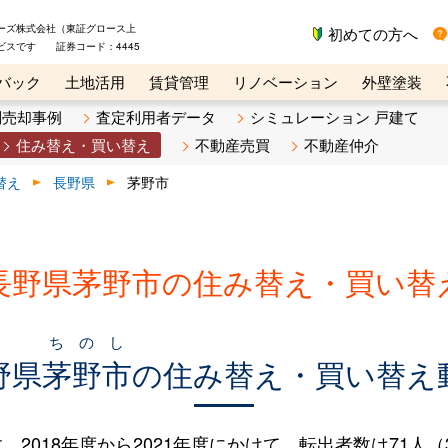
ーズ株式会社（東証グロース上
初めての方へ
ビスです 証券コード：4445
バック
土地活用
賃貸管理
リノベーション
外壁塗装
ライン講座
リビンマガジンBiz
不動産売却ご相談デスク
別売却事例
査定利用者データ
シミュレーション 戸建て
住み替え・買い替え
不動産売買
不動産仲介
替え
長野県
茅野市
長野県茅野市の住み替え・買い替
ちのし
野県
茅野市
の住み替え・買い替え
018年度から2021年度にかけて、転出者数は71人（3.7