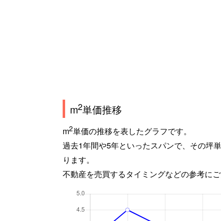
2
m
単価推移
2
m
単価の推移を表したグラフです。
過去1年間や5年といったスパンで、その坪
ります。
不動産を売買するタイミングなどの参考にご