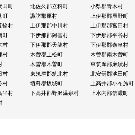
代田町
北佐久郡立科町
小県郡青木村
見町
諏訪郡原村
上伊那郡辰野町
箕輪村
上伊那郡中川村
上伊那郡宮田村
南町
下伊那郡阿智村
下伊那郡平谷村
木村
下伊那郡天龍村
下伊那郡泰阜村
鹿村
木曽郡上松町
木曽郡南木曽町
村
木曽郡木曽町
東筑摩郡麻績村
日村
東筑摩郡筑北村
北安曇郡池田町
谷村
埴科郡坂城町
上高井郡小布施町
島平村
下高井郡野沢温泉村
上水内郡信濃町
村