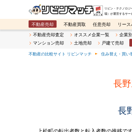
リビン・テクノロジ
場）が運営するサー
不動産売却
不動産買取
任意売却
リース
メタ住宅展示場
ベスト不動産カンパニー
オン
不動産売却査定
オススメ企業一覧
企業
マンション売却
土地売却
戸建て売却
不動産の比較サイト リビンマッチ
住み替え・買い
長野
長
上松町の転出者数と転入者数の推移です。2