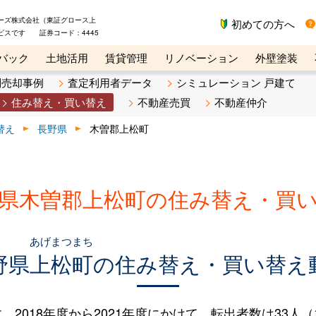
ーズ株式会社（東証グロース上
初めての方へ
ビスです 証券コード：4445
バック
土地活用
賃貸管理
リノベーション
外壁塗装
ライン講座
リビンマガジンBiz
不動産売却ご相談デスク
別売却事例
査定利用者データ
シミュレーション 戸建て
住み替え・買い替え
不動産売買
不動産仲介
替え
長野県
木曽郡上松町
県木曽郡上松町の住み替え・買
あげまつまち
野県
上松町
の住み替え・買い替え
018年度から2021年度にかけて、転出者数は33人（18