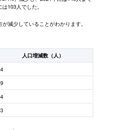
には103人でした。
方が減少していることがわかります。
人口増減数（人）
44
69
14
43