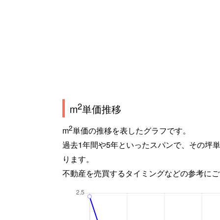
2
m
単価推移
2
m
単価の推移を表したグラフです。
過去1年間や5年といったスパンで、その坪
ります。
不動産を売買するタイミングなどの参考にご