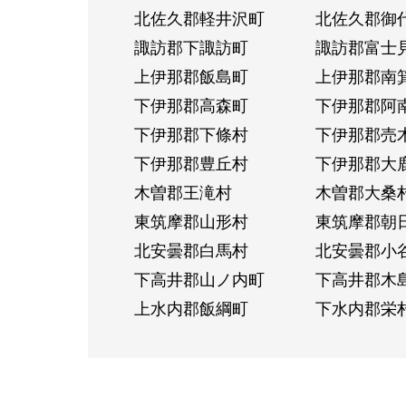
北佐久郡軽井沢町
北佐久郡御
諏訪郡下諏訪町
諏訪郡富士
上伊那郡飯島町
上伊那郡南
下伊那郡高森町
下伊那郡阿
下伊那郡下條村
下伊那郡売
下伊那郡豊丘村
下伊那郡大
木曽郡王滝村
木曽郡大桑
東筑摩郡山形村
東筑摩郡朝
北安曇郡白馬村
北安曇郡小
下高井郡山ノ内町
下高井郡木
上水内郡飯綱町
下水内郡栄