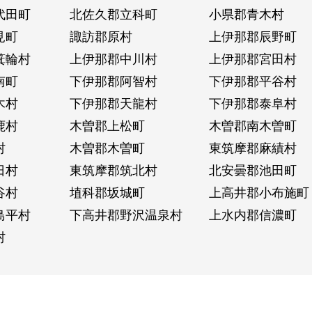
代田町
北佐久郡立科町
小県郡青木村
見町
諏訪郡原村
上伊那郡辰野町
箕輪村
上伊那郡中川村
上伊那郡宮田村
南町
下伊那郡阿智村
下伊那郡平谷村
木村
下伊那郡天龍村
下伊那郡泰阜村
鹿村
木曽郡上松町
木曽郡南木曽町
村
木曽郡木曽町
東筑摩郡麻績村
日村
東筑摩郡筑北村
北安曇郡池田町
谷村
埴科郡坂城町
上高井郡小布施町
島平村
下高井郡野沢温泉村
上水内郡信濃町
村