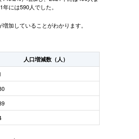
1年には590人でした。
が増加していることがわかります。
人口増減数（人）
1
30
39
4