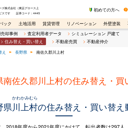
ーズ株式会社（東証グロース上
初めての方へ
ビスです 証券コード：4445
バック
土地活用
賃貸管理
リノベーション
外壁塗装
ライン講座
リビンマガジンBiz
不動産売却ご相談デスク
別売却事例
査定利用者データ
シミュレーション 戸建て
住み替え・買い替え
不動産売買
不動産仲介
替え
長野県
南佐久郡川上村
県南佐久郡川上村の住み替え・買
かわかみむら
野県
川上村
の住み替え・買い替え
018年度から2021年度にかけて、転出者数は297人（14