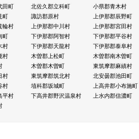
代田町
北佐久郡立科町
小県郡青木村
見町
諏訪郡原村
上伊那郡辰野町
箕輪村
上伊那郡中川村
上伊那郡宮田村
南町
下伊那郡阿智村
下伊那郡平谷村
木村
下伊那郡天龍村
下伊那郡泰阜村
鹿村
木曽郡上松町
木曽郡南木曽町
村
木曽郡木曽町
東筑摩郡麻績村
日村
東筑摩郡筑北村
北安曇郡池田町
谷村
埴科郡坂城町
上高井郡小布施町
島平村
下高井郡野沢温泉村
上水内郡信濃町
村