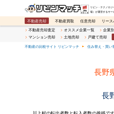
リビン・テクノロジ
場）が運営するサー
不動産売却
不動産買取
任意売却
リース
メタ住宅展示場
ベスト不動産カンパニー
オン
不動産売却査定
オススメ企業一覧
企業
マンション売却
土地売却
戸建て売却
不動産の比較サイト リビンマッチ
住み替え・買い
長野
長
川上村の転出者数と転入者数の推移です。2