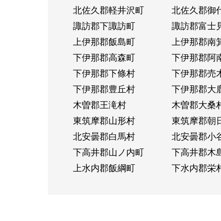
北佐久郡軽井沢町
北佐久郡御
諏訪郡下諏訪町
諏訪郡富士
上伊那郡飯島町
上伊那郡南
下伊那郡高森町
下伊那郡阿
下伊那郡下條村
下伊那郡売
下伊那郡豊丘村
下伊那郡大
木曽郡王滝村
木曽郡大桑
東筑摩郡山形村
東筑摩郡朝
北安曇郡白馬村
北安曇郡小
下高井郡山ノ内町
下高井郡木
上水内郡飯綱町
下水内郡栄