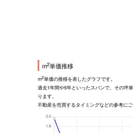
2
m
単価推移
2
m
単価の推移を表したグラフです。
過去1年間や5年といったスパンで、その坪
ります。
不動産を売買するタイミングなどの参考にご