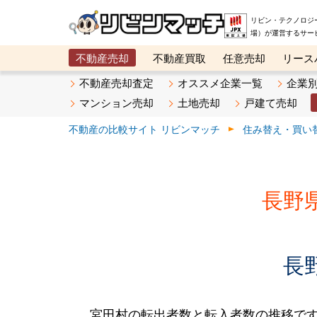
リビン・テクノロジ
場）が運営するサー
不動産売却
不動産買取
任意売却
リース
メタ住宅展示場
ベスト不動産カンパニー
オン
不動産売却査定
オススメ企業一覧
企業
マンション売却
土地売却
戸建て売却
不動産の比較サイト リビンマッチ
住み替え・買い
長野
長
宮田村の転出者数と転入者数の推移です。2