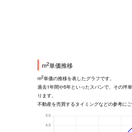
2
m
単価推移
2
m
単価の推移を表したグラフです。
過去1年間や5年といったスパンで、その坪
ります。
不動産を売買するタイミングなどの参考にご