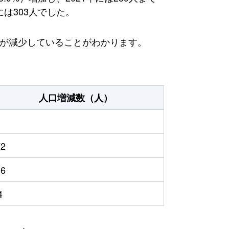
には303人でした。
方が減少していることがわかります。
人口増減数（人）
1
72
16
4