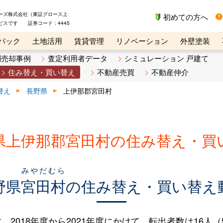
ーズ株式会社（東証グロース上
初めての方へ
ビスです 証券コード：4445
バック
土地活用
賃貸管理
リノベーション
外壁塗装
ライン講座
リビンマガジンBiz
不動産売却ご相談デスク
別売却事例
査定利用者データ
シミュレーション 戸建て
住み替え・買い替え
不動産売買
不動産仲介
替え
長野県
上伊那郡宮田村
県上伊那郡宮田村の住み替え・買
みやだむら
野県
宮田村
の住み替え・買い替え
018年度から2021年度にかけて、転出者数は16人（5.