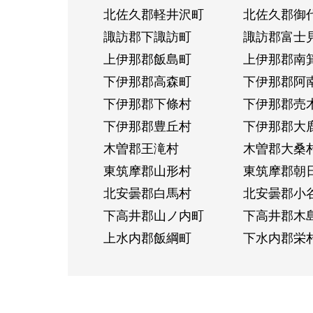
北佐久郡軽井沢町
北佐久郡御
諏訪郡下諏訪町
諏訪郡富士
上伊那郡飯島町
上伊那郡南
下伊那郡高森町
下伊那郡阿
下伊那郡下條村
下伊那郡売
下伊那郡豊丘村
下伊那郡大
木曽郡王滝村
木曽郡大桑
東筑摩郡山形村
東筑摩郡朝
北安曇郡白馬村
北安曇郡小
下高井郡山ノ内町
下高井郡木
上水内郡飯綱町
下水内郡栄