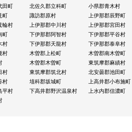
代田町
北佐久郡立科町
小県郡青木村
見町
諏訪郡原村
上伊那郡辰野町
箕輪村
上伊那郡中川村
上伊那郡宮田村
南町
下伊那郡阿智村
下伊那郡平谷村
木村
下伊那郡天龍村
下伊那郡泰阜村
鹿村
木曽郡上松町
木曽郡南木曽町
村
木曽郡木曽町
東筑摩郡麻績村
日村
東筑摩郡筑北村
北安曇郡池田町
谷村
埴科郡坂城町
上高井郡小布施町
島平村
下高井郡野沢温泉村
上水内郡信濃町
村