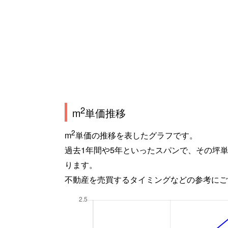
2
m
単価推移
2
m
単価の推移を表したグラフです。
過去1年間や5年といったスパンで、その坪
ります。
不動産を売買するタイミングなどの参考にご