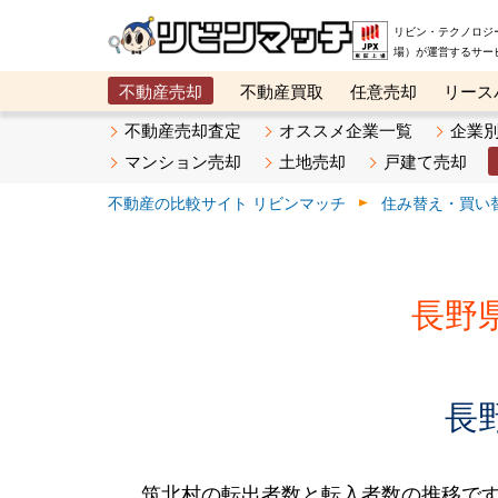
リビン・テクノロジ
場）が運営するサー
不動産売却
不動産買取
任意売却
リース
メタ住宅展示場
ベスト不動産カンパニー
オン
不動産売却査定
オススメ企業一覧
企業
マンション売却
土地売却
戸建て売却
不動産の比較サイト リビンマッチ
住み替え・買い
長野
長
筑北村の転出者数と転入者数の推移です。2