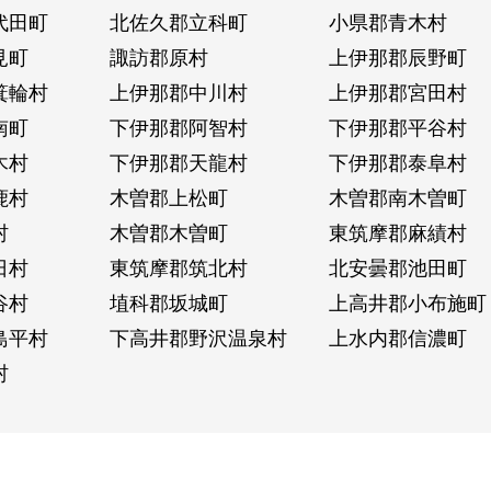
代田町
北佐久郡立科町
小県郡青木村
見町
諏訪郡原村
上伊那郡辰野町
箕輪村
上伊那郡中川村
上伊那郡宮田村
南町
下伊那郡阿智村
下伊那郡平谷村
木村
下伊那郡天龍村
下伊那郡泰阜村
鹿村
木曽郡上松町
木曽郡南木曽町
村
木曽郡木曽町
東筑摩郡麻績村
日村
東筑摩郡筑北村
北安曇郡池田町
谷村
埴科郡坂城町
上高井郡小布施町
島平村
下高井郡野沢温泉村
上水内郡信濃町
村