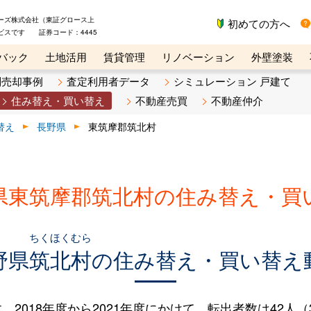
ーズ株式会社（東証グロース上
初めての方へ
ビスです 証券コード：4445
バック
土地活用
賃貸管理
リノベーション
外壁塗装
ライン講座
リビンマガジンBiz
不動産売却ご相談デスク
別売却事例
査定利用者データ
シミュレーション 戸建て
住み替え・買い替え
不動産売買
不動産仲介
替え
長野県
東筑摩郡筑北村
県東筑摩郡筑北村の住み替え・買
ちくほくむら
野県
筑北村
の住み替え・買い替え
018年度から2021年度にかけて、転出者数は42人（3