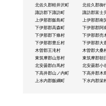
北佐久郡軽井沢町
北佐久郡御
諏訪郡下諏訪町
諏訪郡富士
上伊那郡飯島町
上伊那郡南
下伊那郡高森町
下伊那郡阿
下伊那郡下條村
下伊那郡売
下伊那郡豊丘村
下伊那郡大
木曽郡王滝村
木曽郡大桑
東筑摩郡山形村
東筑摩郡朝
北安曇郡白馬村
北安曇郡小
下高井郡山ノ内町
下高井郡木
上水内郡飯綱町
下水内郡栄