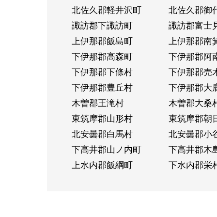
北佐久郡軽井沢町
北佐久郡御
諏訪郡下諏訪町
諏訪郡富士
上伊那郡飯島町
上伊那郡南
下伊那郡高森町
下伊那郡阿
下伊那郡下條村
下伊那郡売
下伊那郡豊丘村
下伊那郡大
木曽郡王滝村
木曽郡大桑
東筑摩郡山形村
東筑摩郡朝
北安曇郡白馬村
北安曇郡小
下高井郡山ノ内町
下高井郡木
上水内郡飯綱町
下水内郡栄