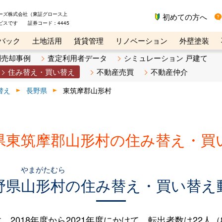
ーズ株式会社（東証グロース上
初めての方へ
ビスです 証券コード：4445
バック
土地活用
賃貸管理
リノベーション
外壁塗装
ライン講座
リビンマガジンBiz
不動産売却ご相談デスク
別売却事例
査定利用者データ
シミュレーション 戸建て
住み替え・買い替え
不動産売買
不動産仲介
替え
長野県
東筑摩郡山形村
県東筑摩郡山形村の住み替え・買
やまがたむら
野県
山形村
の住み替え・買い替え
018年度から2021年度にかけて、転出者数は22人（8.