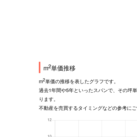
2
m
単価推移
2
m
単価の推移を表したグラフです。
過去1年間や5年といったスパンで、その坪
ります。
不動産を売買するタイミングなどの参考にご