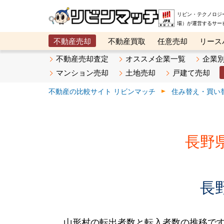
リビン・テクノロジ
場）が運営するサー
不動産売却
不動産買取
任意売却
リース
メタ住宅展示場
ベスト不動産カンパニー
オン
不動産売却査定
オススメ企業一覧
企業
マンション売却
土地売却
戸建て売却
不動産の比較サイト リビンマッチ
住み替え・買い
長野
長
山形村の転出者数と転入者数の推移です。2