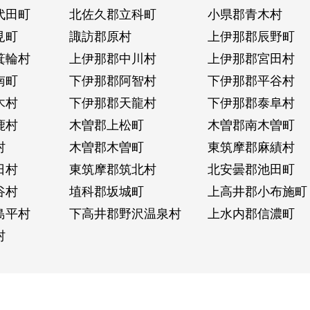
代田町
北佐久郡立科町
小県郡青木村
見町
諏訪郡原村
上伊那郡辰野町
箕輪村
上伊那郡中川村
上伊那郡宮田村
南町
下伊那郡阿智村
下伊那郡平谷村
木村
下伊那郡天龍村
下伊那郡泰阜村
鹿村
木曽郡上松町
木曽郡南木曽町
村
木曽郡木曽町
東筑摩郡麻績村
日村
東筑摩郡筑北村
北安曇郡池田町
谷村
埴科郡坂城町
上高井郡小布施町
島平村
下高井郡野沢温泉村
上水内郡信濃町
村