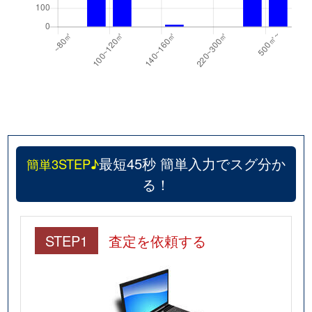
最短45秒 簡単入力でスグ分か
簡単3STEP♪
る！
STEP1
査定を依頼する