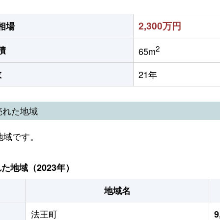
2,300万円
相場
2
積
65m
数
21年
売れた地域
地域です。
地域（2023年）
地域名
法王町
9