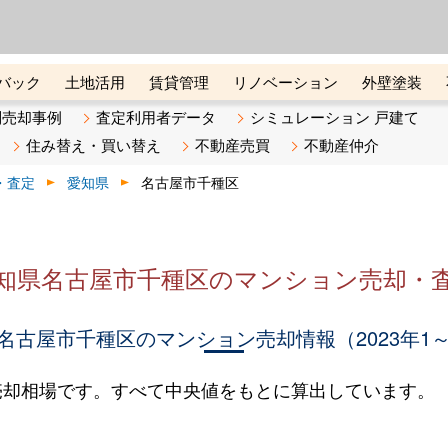
ーズ株式会社（東証グロース上
初めての方へ
ビスです 証券コード：4445
バック
土地活用
賃貸管理
リノベーション
外壁塗装
ライン講座
リビンマガジンBiz
不動産売却ご相談デスク
別売却事例
査定利用者データ
シミュレーション 戸建て
住み替え・買い替え
不動産売買
不動産仲介
・査定
愛知県
名古屋市千種区
知県名古屋市千種区のマンション売却・
名古屋市千種区のマンション売却情報（2023年1～
売却相場です。すべて中央値をもとに算出しています。