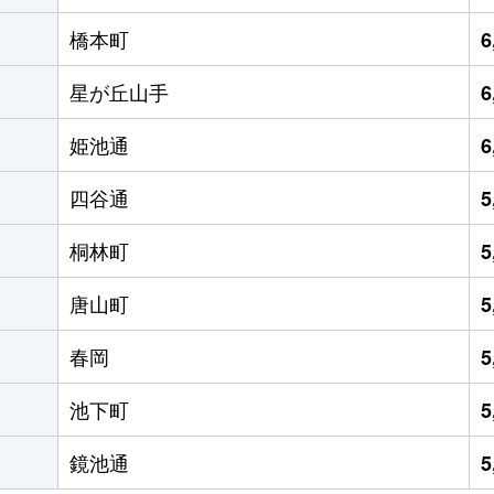
橋本町
6
星が丘山手
6
姫池通
6
四谷通
5
桐林町
5
唐山町
5
春岡
5
池下町
5
鏡池通
5