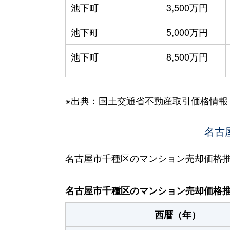
池下町
3,500万円
池下町
5,000万円
池下町
8,500万円
池園町
4,300万円
※出典：国土交通省不動産取引価格情報
池園町
240万円
池園町
350万円
名古
池園町
410万円
名古屋市千種区のマンション売却価格
池園町
5,800万円
名古屋市千種区のマンション売却価格
池園町
5,000万円
西暦（年）
池園町
320万円