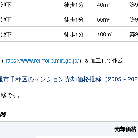
池下
徒歩1分
40m²
築
池下
徒歩1分
55m²
築
池下
徒歩1分
100m²
築
本山(愛知)
徒歩10分
50m²
-
（
https://www.reinfolib.mlit.go.jp/
）を加工して作成
本山(愛知)
徒歩5分
15m²
築3
屋市千種区のマンション売却価格推移（2005～202
本山(愛知)
徒歩5分
15m²
築3
本山(愛知)
徒歩5分
15m²
築3
推移です。
本山(愛知)
徒歩6分
90m²
築1
推移
本山(愛知)
徒歩4分
35m²
築2
売却価格
本山(愛知)
徒歩5分
15m²
築3