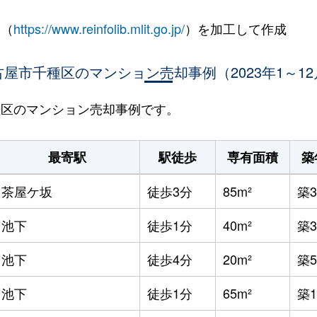
 （
https://www.reinfolib.mlit.go.jp/
）を加工して作成
古屋市千種区のマンション売却事例（2023年1～12
千種区のマンション売却事例です。
最寄駅
駅徒歩
専有面積
築
茶屋ケ坂
徒歩3分
85m²
築3
池下
徒歩1分
40m²
築
池下
徒歩4分
20m²
築5
池下
徒歩1分
65m²
築1