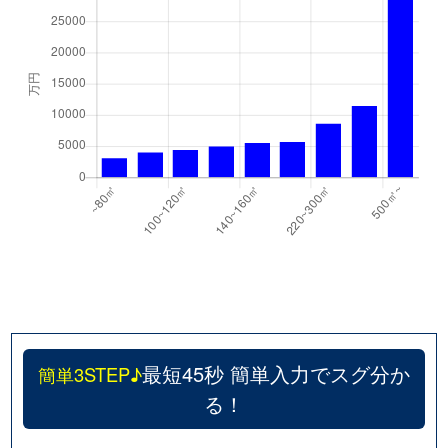
千代が丘
600万円
自由ケ丘(愛知)
千代が丘
900万円
自由ケ丘(愛知)
月見坂町
5,000万円
覚王山
徳川山町
2,700万円
自由ケ丘(愛知)
徳川山町
3,700万円
茶屋ケ坂
仲田
6,000万円
池下
仲田
7,400万円
池下
仲田
310万円
今池(愛知)
最短45秒 簡単入力でスグ分か
簡単3STEP♪
る！
仲田
250万円
今池(愛知)