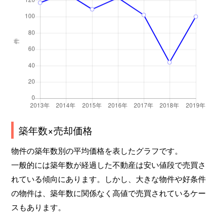
高見
690万円
池下
高見
260万円
池下
高見
240万円
池下
高見
260万円
池下
高見
300万円
池下
竹越
2,600万円
茶屋ケ坂
築年数×売却価格
竹越
3,000万円
茶屋ケ坂
物件の築年数別の平均価格を表したグラフです。
一般的には築年数が経過した不動産は安い値段で売買さ
竹越
2,000万円
茶屋ケ坂
れている傾向にあります。しかし、大きな物件や好条件
の物件は、築年数に関係なく高値で売買されているケー
田代町
550万円
池下
スもあります。