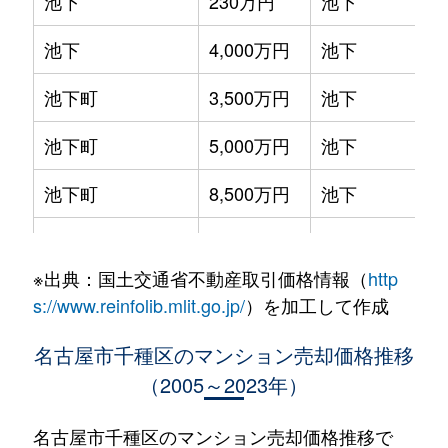
池下
230万円
池下
池下
4,000万円
池下
池下町
3,500万円
池下
池下町
5,000万円
池下
池下町
8,500万円
池下
池園町
4,300万円
本山(愛知)
※出典：国土交通省不動産取引価格情報（
http
池園町
240万円
本山(愛知)
s://www.reinfolib.mlit.go.jp/
）を加工して作成
池園町
350万円
本山(愛知)
名古屋市千種区のマンション売却価格推移
（2005～2023年）
池園町
410万円
本山(愛知)
池園町
5,800万円
本山(愛知)
名古屋市千種区のマンション売却価格推移で