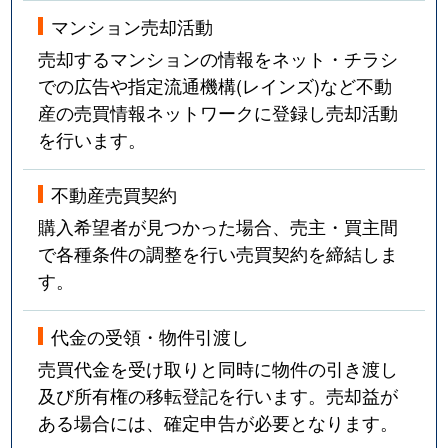
法王町
12,000万円
覚王山
マンション売却活動
豊年町
4,100万円
千種
売却するマンションの情報をネット・チラシ
での広告や指定流通機構(レインズ)など不動
星が丘山手
5,400万円
星ケ丘(愛知)
産の売買情報ネットワークに登録し売却活動
を行います。
星が丘山手
7,100万円
星ケ丘(愛知)
星が丘山手
6,700万円
星ケ丘(愛知)
不動産売買契約
購入希望者が見つかった場合、売主・買主間
穂波町
4,200万円
覚王山
で各種条件の調整を行い売買契約を締結しま
す。
穂波町
900万円
本山(愛知)
代金の受領・物件引渡し
丸山町
3,500万円
池下
売買代金を受け取りと同時に物件の引き渡し
御影町
2,700万円
茶屋ケ坂
及び所有権の移転登記を行います。売却益が
ある場合には、確定申告が必要となります。
四谷通
6,000万円
名古屋大学