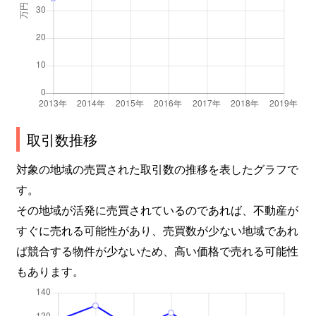
新池町
4,800万円
東山公園(愛知)
新西
1,300万円
茶屋ケ坂
振甫町
280万円
池下
振甫町
3,300万円
覚王山
取引数推移
末盛通
1,600万円
覚王山
対象の地域の売買された取引数の推移を表したグラフで
す。
末盛通
4,100万円
覚王山
その地域が活発に売買されているのであれば、不動産が
末盛通
1,100万円
覚王山
すぐに売れる可能性があり、売買数が少ない地域であれ
ば競合する物件が少ないため、高い価格で売れる可能性
末盛通
2,500万円
覚王山
もあります。
末盛通
1,500万円
覚王山