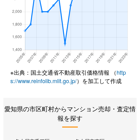
内山
1,500万円
今池(愛知)
内山
2,600万円
今池(愛知)
内山
2,000万円
今池(愛知)
内山
1,600万円
今池(愛知)
内山
2,100万円
今池(愛知)
※出典：国土交通省不動産取引価格情報 （
http
s://www.reinfolib.mlit.go.jp/
）を加工して作成
内山
1,600万円
今池(愛知)
内山
1,700万円
今池(愛知)
愛知県の市区町村からマンション売却・査定情
内山
1,600万円
千種
報を探す
内山
2,600万円
千種