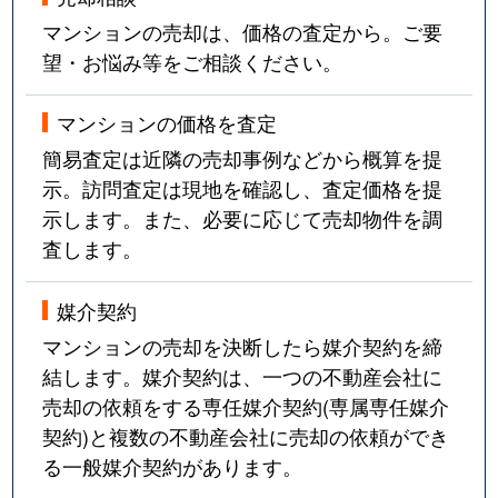
吹上
3,600万円
吹上(愛知)
マンションの売却は、価格の査定から。ご要
望・お悩み等をご相談ください。
富士見台
3,100万円
自由ケ丘(愛知)
マンションの価格を査定
富士見台
1,500万円
自由ケ丘(愛知)
簡易査定は近隣の売却事例などから概算を提
富士見台
3,800万円
自由ケ丘(愛知)
示。訪問査定は現地を確認し、査定価格を提
示します。また、必要に応じて売却物件を調
富士見台
4,000万円
自由ケ丘(愛知)
査します。
富士見台
3,800万円
自由ケ丘(愛知)
媒介契約
富士見台
3,500万円
自由ケ丘(愛知)
マンションの売却を決断したら媒介契約を締
結します。媒介契約は、一つの不動産会社に
法王町
9,000万円
覚王山
売却の依頼をする専任媒介契約(専属専任媒介
契約)と複数の不動産会社に売却の依頼ができ
法王町
5,200万円
覚王山
る一般媒介契約があります。