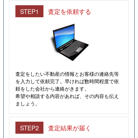
仲田
280万円
今池(愛知)
STEP1
査定を依頼する
南明町
240万円
池下
南明町
230万円
池下
南明町
180万円
池下
南明町
2,100万円
吹上(愛知)
査定をしたい不動産の情報とお客様の連絡先等
日進通
230万円
吹上(愛知)
を入力して依頼完了。早ければ数時間程度で依
頼をした会社から連絡がきます。
日進通
300万円
吹上(愛知)
希望や相談する内容があれば、その内容も伝え
ましょう。
日進通
270万円
吹上(愛知)
日進通
210万円
吹上(愛知)
STEP2
査定結果が届く