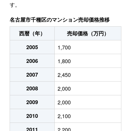
す。
池園町
5,000万円
本山(愛知)
名古屋市千種区のマンション売却価格推移
池園町
320万円
本山(愛知)
西暦（年）
売却価格（万円）
猪高町大字猪子石
940万円
茶屋ケ坂
2005
1,700
猪高町大字猪子石
570万円
茶屋ケ坂
2006
1,800
猪高町大字猪子石
650万円
茶屋ケ坂
2007
2,450
今池
1,200万円
今池(愛知)
2008
2,000
今池
1,400万円
今池(愛知)
2009
2,000
今池
1,300万円
今池(愛知)
2010
2,100
今池
1,100万円
今池(愛知)
2011
2,200