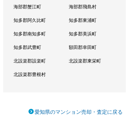
向陽町
5,000万円
覚王山
海部郡蟹江町
海部郡飛島村
向陽町
4,000万円
覚王山
知多郡阿久比町
知多郡東浦町
小松町
4,700万円
吹上(愛知)
知多郡南知多町
知多郡美浜町
桜が丘
3,900万円
星ケ丘(愛知)
知多郡武豊町
額田郡幸田町
桜が丘
3,700万円
星ケ丘(愛知)
北設楽郡設楽町
北設楽郡東栄町
自由ケ丘
3,000万円
自由ケ丘(愛知)
北設楽郡豊根村
自由ケ丘
3,900万円
自由ケ丘(愛知)
松竹町
3,100万円
本山(愛知)
愛知県のマンション売却・査定に戻る
汁谷町
3,000万円
茶屋ケ坂