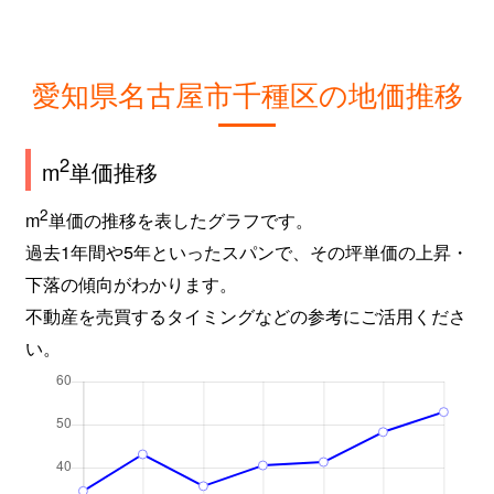
城木町
1,700万円
吹上(愛知)
新池町
4,800万円
東山公園(愛知)
愛知県名古屋市千種区の地価推移
新池町
4,700万円
東山公園(愛知)
新池町
700万円
東山公園(愛知)
2
m
単価推移
新池町
2,000万円
東山公園(愛知)
2
m
単価の推移を表したグラフです。
過去1年間や5年といったスパンで、その坪単価の上昇・
新池町
250万円
東山公園(愛知)
下落の傾向がわかります。
不動産を売買するタイミングなどの参考にご活用くださ
新池町
200万円
東山公園(愛知)
い。
新池町
6,500万円
東山公園(愛知)
新池町
8,500万円
東山公園(愛知)
新池町
5,100万円
東山公園(愛知)