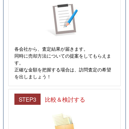
猫洞通
3,100万円
東山公園(愛知)
猫洞通
3,700万円
本山(愛知)
猫洞通
3,500万円
本山(愛知)
猫洞通
3,500万円
本山(愛知)
各会社から、査定結果が届きます。
猫洞通
3,300万円
本山(愛知)
同時に売却方法についての提案をしてもらえま
す。
橋本町
6,900万円
本山(愛知)
正確な金額を把握する場合は、訪問査定の希望
を出しましょう！
春岡
7,100万円
池下
春岡
4,900万円
池下
STEP3
比較＆検討する
春岡
5,500万円
池下
春岡
2,000万円
池下