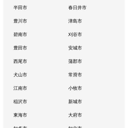
唐山町
5,400万円
東山公園(愛知)
半田市
春日井市
唐山町
2,700万円
東山公園(愛知)
豊川市
津島市
神田町
1,300万円
今池(愛知)
碧南市
刈谷市
神田町
1,300万円
今池(愛知)
豊田市
安城市
神田町
2,200万円
今池(愛知)
西尾市
蒲郡市
神田町
1,400万円
今池(愛知)
犬山市
常滑市
菊坂町
390万円
覚王山
江南市
小牧市
北千種
3,100万円
今池(愛知)
稲沢市
新城市
北千種
2,200万円
ナゴヤドーム前
東海市
大府市
北千種
1,600万円
ナゴヤドーム前