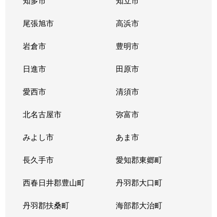
知多市
知立市
清住町
830万円
東山公園(愛知)
尾張旭市
高浜市
清住町
3,300万円
東山公園(愛知)
岩倉市
豊明市
清住町
4,500万円
東山公園(愛知)
日進市
田原市
桐林町
5,400万円
池下
愛西市
清須市
桐林町
5,500万円
池下
北名古屋市
弥富市
桐林町
6,200万円
池下
みよし市
あま市
幸川町
520万円
本山(愛知)
長久手市
愛知郡東郷町
向陽
1,000万円
池下
西春日井郡豊山町
丹羽郡大口町
向陽町
3,500万円
覚王山
丹羽郡扶桑町
海部郡大治町