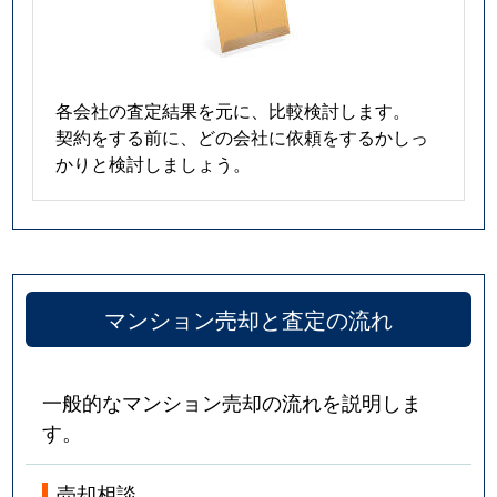
春岡
5,300万円
池下
春岡通
2,900万円
吹上(愛知)
各会社の査定結果を元に、比較検討します。
契約をする前に、どの会社に依頼をするかしっ
春里町
2,600万円
自由ケ丘(愛知)
かりと検討しましょう。
光が丘
380万円
茶屋ケ坂
姫池通
6,200万円
覚王山
日和町
4,800万円
本山(愛知)
マンション売却と査定の流れ
吹上
1,100万円
鶴舞
一般的なマンション売却の流れを説明しま
吹上
1,500万円
鶴舞
す。
吹上
2,200万円
鶴舞
売却相談