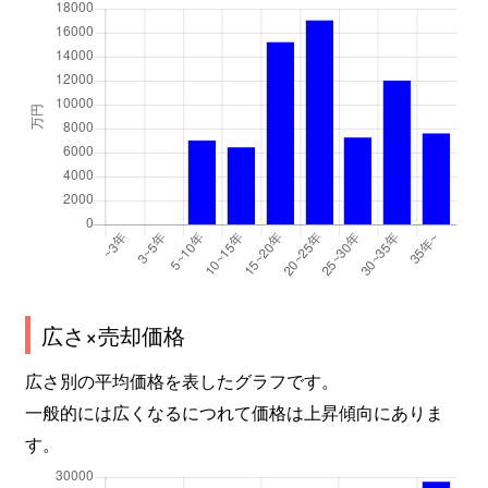
谷口町
3,400万円
砂田橋
千種
2,100万円
千種
千種
1,800万円
千種
千種
3,000万円
鶴舞
千種
3,200万円
鶴舞
千種
1,700万円
東山公園(愛知)
千種
2,900万円
吹上(愛知)
広さ×売却価格
千種
3,000万円
吹上(愛知)
広さ別の平均価格を表したグラフです。
一般的には広くなるにつれて価格は上昇傾向にありま
茶屋坂通
2,100万円
茶屋ケ坂
す。
茶屋坂通
2,100万円
茶屋ケ坂