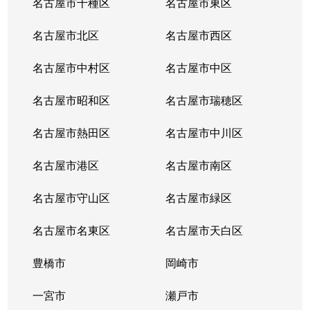
名古屋市千種区
名古屋市東区
内山
6,200万円
千種
名古屋市北区
名古屋市西区
鏡池通
5,000万円
本山(愛知)
名古屋市中村区
名古屋市中区
香流橋
1,300万円
小幡
名古屋市昭和区
名古屋市瑞穂区
香流橋
1,800万円
茶屋ケ坂
名古屋市熱田区
名古屋市中川区
鹿子町
3,400万円
本山(愛知)
名古屋市港区
名古屋市南区
鹿子町
4,200万円
本山(愛知)
名古屋市守山区
名古屋市緑区
鹿子殿
2,400万円
自由ケ丘(愛知)
名古屋市名東区
名古屋市天白区
唐山町
5,500万円
東山公園(愛知)
豊橋市
岡崎市
唐山町
6,600万円
東山公園(愛知)
一宮市
瀬戸市