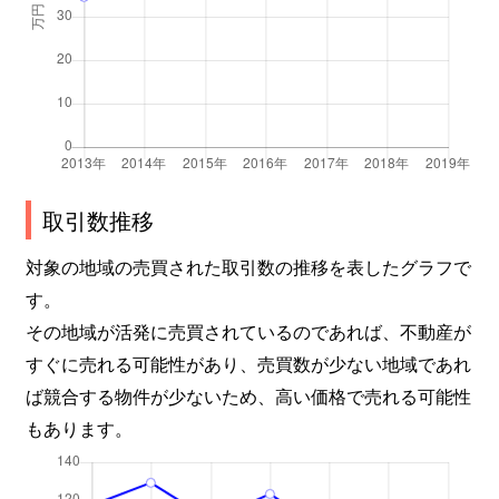
新池町
4,800万円
東山公園(愛知)
新西
1,300万円
茶屋ケ坂
振甫町
280万円
池下
振甫町
3,300万円
覚王山
取引数推移
末盛通
1,600万円
覚王山
対象の地域の売買された取引数の推移を表したグラフで
す。
末盛通
4,100万円
覚王山
その地域が活発に売買されているのであれば、不動産が
末盛通
1,100万円
覚王山
すぐに売れる可能性があり、売買数が少ない地域であれ
ば競合する物件が少ないため、高い価格で売れる可能性
末盛通
2,500万円
覚王山
もあります。
末盛通
1,500万円
覚王山