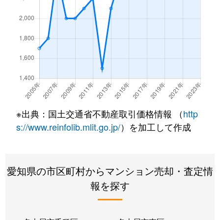
内山
1,500万円
今池(愛知)
内山
2,600万円
今池(愛知)
内山
2,000万円
今池(愛知)
内山
1,600万円
今池(愛知)
内山
2,100万円
今池(愛知)
※出典：国土交通省不動産取引価格情報 （
http
s://www.reinfolib.mlit.go.jp/
）を加工して作成
内山
1,600万円
今池(愛知)
内山
1,700万円
今池(愛知)
愛知県の市区町村からマンション売却・査定情
内山
1,600万円
千種
報を探す
内山
2,600万円
千種