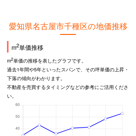
城木町
1,700万円
吹上(愛知)
新池町
4,800万円
東山公園(愛知)
愛知県名古屋市千種区の地価推移
新池町
4,700万円
東山公園(愛知)
新池町
700万円
東山公園(愛知)
2
m
単価推移
新池町
2,000万円
東山公園(愛知)
2
m
単価の推移を表したグラフです。
過去1年間や5年といったスパンで、その坪単価の上昇・
新池町
250万円
東山公園(愛知)
下落の傾向がわかります。
不動産を売買するタイミングなどの参考にご活用くださ
新池町
200万円
東山公園(愛知)
い。
新池町
6,500万円
東山公園(愛知)
新池町
8,500万円
東山公園(愛知)
新池町
5,100万円
東山公園(愛知)