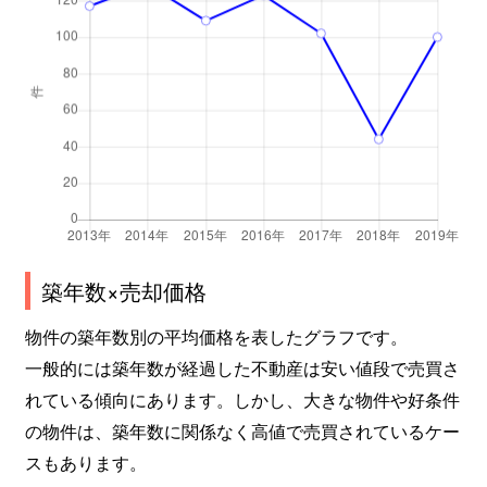
高見
690万円
池下
高見
260万円
池下
高見
240万円
池下
高見
260万円
池下
高見
300万円
池下
竹越
2,600万円
茶屋ケ坂
築年数×売却価格
竹越
3,000万円
茶屋ケ坂
物件の築年数別の平均価格を表したグラフです。
一般的には築年数が経過した不動産は安い値段で売買さ
竹越
2,000万円
茶屋ケ坂
れている傾向にあります。しかし、大きな物件や好条件
の物件は、築年数に関係なく高値で売買されているケー
田代町
550万円
池下
スもあります。