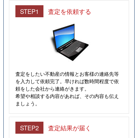
仲田
280万円
今池(愛知)
STEP1
査定を依頼する
南明町
240万円
池下
南明町
230万円
池下
南明町
180万円
池下
南明町
2,100万円
吹上(愛知)
査定をしたい不動産の情報とお客様の連絡先等
日進通
230万円
吹上(愛知)
を入力して依頼完了。早ければ数時間程度で依
頼をした会社から連絡がきます。
日進通
300万円
吹上(愛知)
希望や相談する内容があれば、その内容も伝え
ましょう。
日進通
270万円
吹上(愛知)
日進通
210万円
吹上(愛知)
STEP2
査定結果が届く