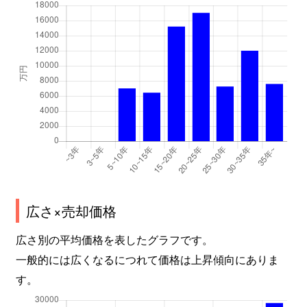
谷口町
3,400万円
砂田橋
千種
2,100万円
千種
千種
1,800万円
千種
千種
3,000万円
鶴舞
千種
3,200万円
鶴舞
千種
1,700万円
東山公園(愛知)
千種
2,900万円
吹上(愛知)
広さ×売却価格
千種
3,000万円
吹上(愛知)
広さ別の平均価格を表したグラフです。
一般的には広くなるにつれて価格は上昇傾向にありま
茶屋坂通
2,100万円
茶屋ケ坂
す。
茶屋坂通
2,100万円
茶屋ケ坂