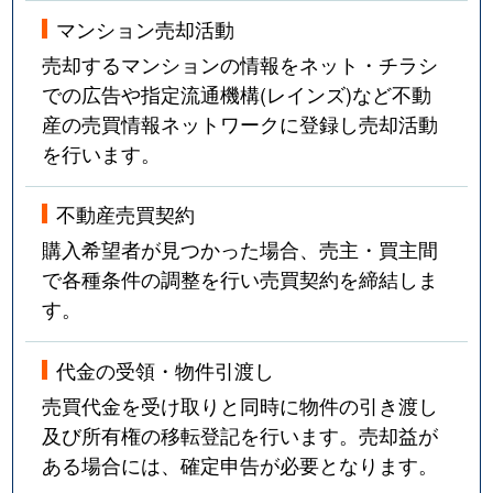
法王町
12,000万円
覚王山
マンション売却活動
豊年町
4,100万円
千種
売却するマンションの情報をネット・チラシ
での広告や指定流通機構(レインズ)など不動
星が丘山手
5,400万円
星ケ丘(愛知)
産の売買情報ネットワークに登録し売却活動
を行います。
星が丘山手
7,100万円
星ケ丘(愛知)
星が丘山手
6,700万円
星ケ丘(愛知)
不動産売買契約
購入希望者が見つかった場合、売主・買主間
穂波町
4,200万円
覚王山
で各種条件の調整を行い売買契約を締結しま
す。
穂波町
900万円
本山(愛知)
代金の受領・物件引渡し
丸山町
3,500万円
池下
売買代金を受け取りと同時に物件の引き渡し
御影町
2,700万円
茶屋ケ坂
及び所有権の移転登記を行います。売却益が
ある場合には、確定申告が必要となります。
四谷通
6,000万円
名古屋大学