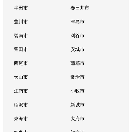
唐山町
5,400万円
東山公園(愛知)
半田市
春日井市
唐山町
2,700万円
東山公園(愛知)
豊川市
津島市
神田町
1,300万円
今池(愛知)
碧南市
刈谷市
神田町
1,300万円
今池(愛知)
豊田市
安城市
神田町
2,200万円
今池(愛知)
西尾市
蒲郡市
神田町
1,400万円
今池(愛知)
犬山市
常滑市
菊坂町
390万円
覚王山
江南市
小牧市
北千種
3,100万円
今池(愛知)
稲沢市
新城市
北千種
2,200万円
ナゴヤドーム前
東海市
大府市
北千種
1,600万円
ナゴヤドーム前