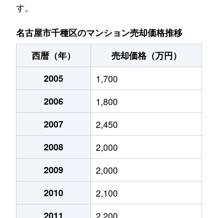
す。
池園町
5,000万円
本山(愛知)
名古屋市千種区のマンション売却価格推移
池園町
320万円
本山(愛知)
西暦（年）
売却価格（万円）
猪高町大字猪子石
940万円
茶屋ケ坂
2005
1,700
猪高町大字猪子石
570万円
茶屋ケ坂
2006
1,800
猪高町大字猪子石
650万円
茶屋ケ坂
2007
2,450
今池
1,200万円
今池(愛知)
2008
2,000
今池
1,400万円
今池(愛知)
2009
2,000
今池
1,300万円
今池(愛知)
2010
2,100
今池
1,100万円
今池(愛知)
2011
2,200