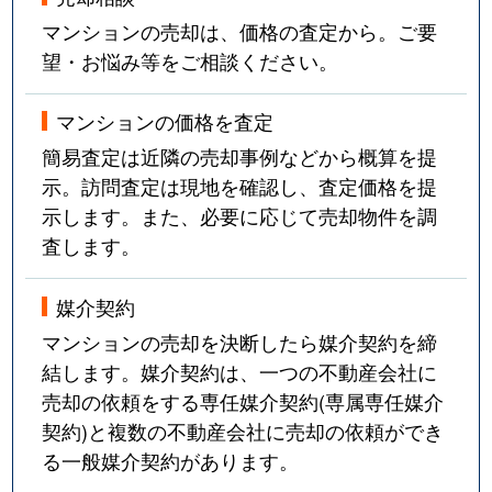
吹上
3,600万円
吹上(愛知)
マンションの売却は、価格の査定から。ご要
望・お悩み等をご相談ください。
富士見台
3,100万円
自由ケ丘(愛知)
マンションの価格を査定
富士見台
1,500万円
自由ケ丘(愛知)
簡易査定は近隣の売却事例などから概算を提
富士見台
3,800万円
自由ケ丘(愛知)
示。訪問査定は現地を確認し、査定価格を提
示します。また、必要に応じて売却物件を調
富士見台
4,000万円
自由ケ丘(愛知)
査します。
富士見台
3,800万円
自由ケ丘(愛知)
媒介契約
富士見台
3,500万円
自由ケ丘(愛知)
マンションの売却を決断したら媒介契約を締
結します。媒介契約は、一つの不動産会社に
法王町
9,000万円
覚王山
売却の依頼をする専任媒介契約(専属専任媒介
契約)と複数の不動産会社に売却の依頼ができ
法王町
5,200万円
覚王山
る一般媒介契約があります。