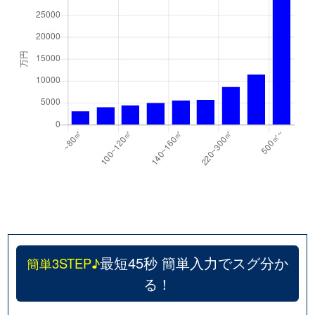
千代が丘
600万円
自由ケ丘(愛知)
千代が丘
900万円
自由ケ丘(愛知)
月見坂町
5,000万円
覚王山
徳川山町
2,700万円
自由ケ丘(愛知)
徳川山町
3,700万円
茶屋ケ坂
仲田
6,000万円
池下
仲田
7,400万円
池下
仲田
310万円
今池(愛知)
最短45秒 簡単入力でスグ分か
簡単3STEP♪
る！
仲田
250万円
今池(愛知)