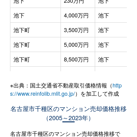
池下
230万円
池下
池下
4,000万円
池下
池下町
3,500万円
池下
池下町
5,000万円
池下
池下町
8,500万円
池下
池園町
4,300万円
本山(愛知)
※出典：国土交通省不動産取引価格情報（
http
池園町
240万円
本山(愛知)
s://www.reinfolib.mlit.go.jp/
）を加工して作成
池園町
350万円
本山(愛知)
名古屋市千種区のマンション売却価格推移
（2005～2023年）
池園町
410万円
本山(愛知)
池園町
5,800万円
本山(愛知)
名古屋市千種区のマンション売却価格推移で