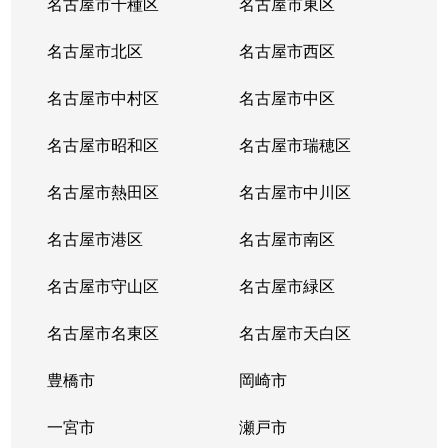
名古屋市千種区
名古屋市東区
内山
6,200万円
千種
名古屋市北区
名古屋市西区
鏡池通
5,000万円
本山(愛知)
名古屋市中村区
名古屋市中区
香流橋
1,300万円
小幡
名古屋市昭和区
名古屋市瑞穂区
香流橋
1,800万円
茶屋ケ坂
名古屋市熱田区
名古屋市中川区
鹿子町
3,400万円
本山(愛知)
名古屋市港区
名古屋市南区
鹿子町
4,200万円
本山(愛知)
名古屋市守山区
名古屋市緑区
鹿子殿
2,400万円
自由ケ丘(愛知)
名古屋市名東区
名古屋市天白区
唐山町
5,500万円
東山公園(愛知)
豊橋市
岡崎市
唐山町
6,600万円
東山公園(愛知)
一宮市
瀬戸市