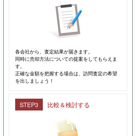
猫洞通
3,100万円
東山公園(愛知)
猫洞通
3,700万円
本山(愛知)
猫洞通
3,500万円
本山(愛知)
猫洞通
3,500万円
本山(愛知)
各会社から、査定結果が届きます。
猫洞通
3,300万円
本山(愛知)
同時に売却方法についての提案をしてもらえま
す。
橋本町
6,900万円
本山(愛知)
正確な金額を把握する場合は、訪問査定の希望
を出しましょう！
春岡
7,100万円
池下
春岡
4,900万円
池下
STEP3
比較＆検討する
春岡
5,500万円
池下
春岡
2,000万円
池下