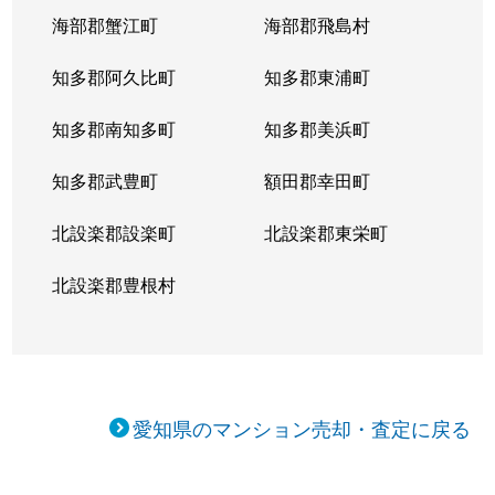
向陽町
5,000万円
覚王山
海部郡蟹江町
海部郡飛島村
向陽町
4,000万円
覚王山
知多郡阿久比町
知多郡東浦町
小松町
4,700万円
吹上(愛知)
知多郡南知多町
知多郡美浜町
桜が丘
3,900万円
星ケ丘(愛知)
知多郡武豊町
額田郡幸田町
桜が丘
3,700万円
星ケ丘(愛知)
北設楽郡設楽町
北設楽郡東栄町
自由ケ丘
3,000万円
自由ケ丘(愛知)
北設楽郡豊根村
自由ケ丘
3,900万円
自由ケ丘(愛知)
松竹町
3,100万円
本山(愛知)
愛知県のマンション売却・査定に戻る
汁谷町
3,000万円
茶屋ケ坂