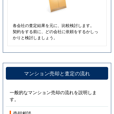
春岡
5,300万円
池下
春岡通
2,900万円
吹上(愛知)
各会社の査定結果を元に、比較検討します。
契約をする前に、どの会社に依頼をするかしっ
春里町
2,600万円
自由ケ丘(愛知)
かりと検討しましょう。
光が丘
380万円
茶屋ケ坂
姫池通
6,200万円
覚王山
日和町
4,800万円
本山(愛知)
マンション売却と査定の流れ
吹上
1,100万円
鶴舞
一般的なマンション売却の流れを説明しま
吹上
1,500万円
鶴舞
す。
吹上
2,200万円
鶴舞
売却相談