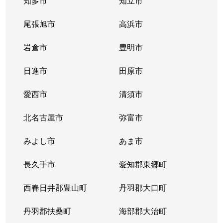
知多市
知立市
清住町
830万円
東山公園(愛知)
尾張旭市
高浜市
清住町
3,300万円
東山公園(愛知)
岩倉市
豊明市
清住町
4,500万円
東山公園(愛知)
日進市
田原市
桐林町
5,400万円
池下
愛西市
清須市
桐林町
5,500万円
池下
北名古屋市
弥富市
桐林町
6,200万円
池下
みよし市
あま市
幸川町
520万円
本山(愛知)
長久手市
愛知郡東郷町
向陽
1,000万円
池下
西春日井郡豊山町
丹羽郡大口町
向陽町
3,500万円
覚王山
丹羽郡扶桑町
海部郡大治町