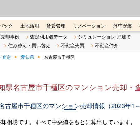
ーズ株式会社（東証グロース上
初めての方へ
ビスです 証券コード：4445
バック
土地活用
賃貸管理
リノベーション
外壁塗装
ライン講座
リビンマガジンBiz
不動産売却ご相談デスク
別売却事例
査定利用者データ
シミュレーション 戸建て
住み替え・買い替え
不動産売買
不動産仲介
・査定
愛知県
名古屋市千種区
知県名古屋市千種区のマンション売却・
名古屋市千種区のマンション売却情報（2023年1～
売却相場です。すべて中央値をもとに算出しています。