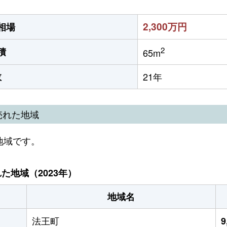
2,300万円
相場
2
積
65m
数
21年
売れた地域
地域です。
地域（2023年）
地域名
法王町
9