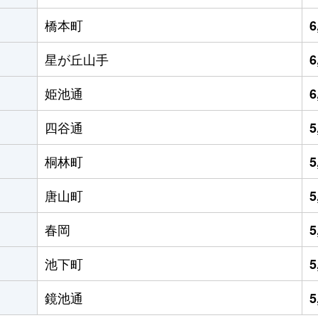
橋本町
6
星が丘山手
6
姫池通
6
四谷通
5
桐林町
5
唐山町
5
春岡
5
池下町
5
鏡池通
5