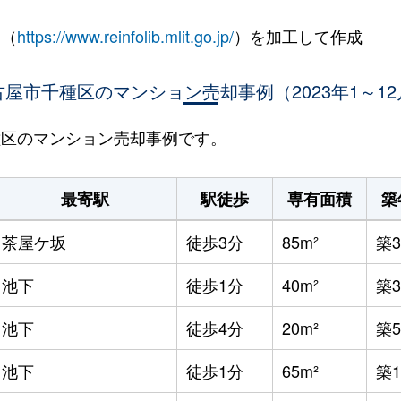
 （
https://www.reinfolib.mlit.go.jp/
）を加工して作成
古屋市千種区のマンション売却事例（2023年1～12
千種区のマンション売却事例です。
最寄駅
駅徒歩
専有面積
築
茶屋ケ坂
徒歩3分
85m²
築3
池下
徒歩1分
40m²
築
池下
徒歩4分
20m²
築5
池下
徒歩1分
65m²
築1