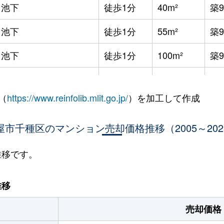
池下
徒歩1分
40m²
築
池下
徒歩1分
55m²
築
池下
徒歩1分
100m²
築
本山(愛知)
徒歩10分
50m²
-
（
https://www.reinfolib.mlit.go.jp/
）を加工して作成
本山(愛知)
徒歩5分
15m²
築3
屋市千種区のマンション売却価格推移（2005～202
本山(愛知)
徒歩5分
15m²
築3
本山(愛知)
徒歩5分
15m²
築3
推移です。
本山(愛知)
徒歩6分
90m²
築1
推移
本山(愛知)
徒歩4分
35m²
築2
売却価格
本山(愛知)
徒歩5分
15m²
築3