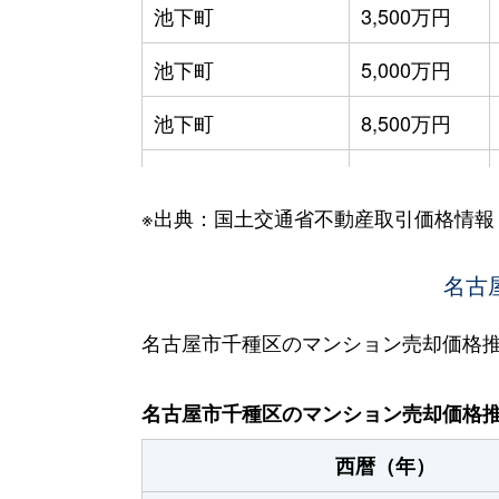
池下町
3,500万円
池下町
5,000万円
池下町
8,500万円
池園町
4,300万円
※出典：国土交通省不動産取引価格情報
池園町
240万円
池園町
350万円
名古
池園町
410万円
名古屋市千種区のマンション売却価格
池園町
5,800万円
名古屋市千種区のマンション売却価格
池園町
5,000万円
西暦（年）
池園町
320万円