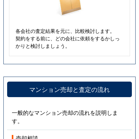
春岡
5,300万円
池下
春岡通
2,900万円
吹上(愛知)
各会社の査定結果を元に、比較検討します。
契約をする前に、どの会社に依頼をするかしっ
春里町
2,600万円
自由ケ丘(愛知)
かりと検討しましょう。
光が丘
380万円
茶屋ケ坂
姫池通
6,200万円
覚王山
日和町
4,800万円
本山(愛知)
マンション売却と査定の流れ
吹上
1,100万円
鶴舞
一般的なマンション売却の流れを説明しま
吹上
1,500万円
鶴舞
す。
吹上
2,200万円
鶴舞
売却相談