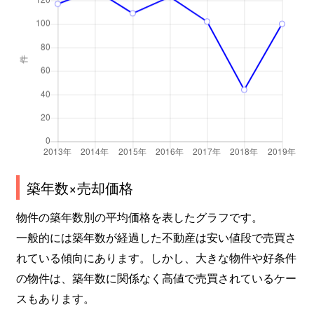
高見
690万円
池下
高見
260万円
池下
高見
240万円
池下
高見
260万円
池下
高見
300万円
池下
竹越
2,600万円
茶屋ケ坂
築年数×売却価格
竹越
3,000万円
茶屋ケ坂
物件の築年数別の平均価格を表したグラフです。
一般的には築年数が経過した不動産は安い値段で売買さ
竹越
2,000万円
茶屋ケ坂
れている傾向にあります。しかし、大きな物件や好条件
の物件は、築年数に関係なく高値で売買されているケー
田代町
550万円
池下
スもあります。