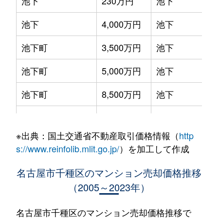
池下
230万円
池下
池下
4,000万円
池下
池下町
3,500万円
池下
池下町
5,000万円
池下
池下町
8,500万円
池下
池園町
4,300万円
本山(愛知)
※出典：国土交通省不動産取引価格情報（
http
池園町
240万円
本山(愛知)
s://www.reinfolib.mlit.go.jp/
）を加工して作成
池園町
350万円
本山(愛知)
名古屋市千種区のマンション売却価格推移
（2005～2023年）
池園町
410万円
本山(愛知)
池園町
5,800万円
本山(愛知)
名古屋市千種区のマンション売却価格推移で