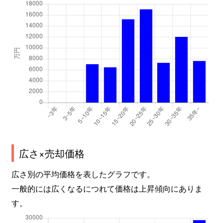
谷口町
3,400万円
砂田橋
千種
2,100万円
千種
千種
1,800万円
千種
千種
3,000万円
鶴舞
千種
3,200万円
鶴舞
千種
1,700万円
東山公園(愛知)
千種
2,900万円
吹上(愛知)
広さ×売却価格
千種
3,000万円
吹上(愛知)
広さ別の平均価格を表したグラフです。
一般的には広くなるにつれて価格は上昇傾向にありま
茶屋坂通
2,100万円
茶屋ケ坂
す。
茶屋坂通
2,100万円
茶屋ケ坂