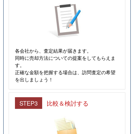
猫洞通
3,100万円
東山公園(愛知)
猫洞通
3,700万円
本山(愛知)
猫洞通
3,500万円
本山(愛知)
猫洞通
3,500万円
本山(愛知)
各会社から、査定結果が届きます。
猫洞通
3,300万円
本山(愛知)
同時に売却方法についての提案をしてもらえま
す。
橋本町
6,900万円
本山(愛知)
正確な金額を把握する場合は、訪問査定の希望
を出しましょう！
春岡
7,100万円
池下
春岡
4,900万円
池下
STEP3
比較＆検討する
春岡
5,500万円
池下
春岡
2,000万円
池下