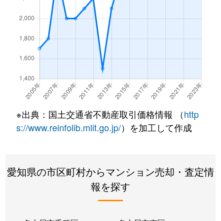
内山
1,500万円
今池(愛知)
内山
2,600万円
今池(愛知)
内山
2,000万円
今池(愛知)
内山
1,600万円
今池(愛知)
内山
2,100万円
今池(愛知)
※出典：国土交通省不動産取引価格情報 （
http
s://www.reinfolib.mlit.go.jp/
）を加工して作成
内山
1,600万円
今池(愛知)
内山
1,700万円
今池(愛知)
愛知県の市区町村からマンション売却・査定情
内山
1,600万円
千種
報を探す
内山
2,600万円
千種