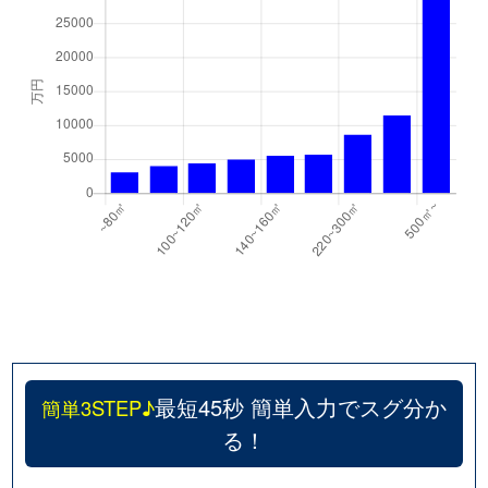
千代が丘
600万円
自由ケ丘(愛知)
千代が丘
900万円
自由ケ丘(愛知)
月見坂町
5,000万円
覚王山
徳川山町
2,700万円
自由ケ丘(愛知)
徳川山町
3,700万円
茶屋ケ坂
仲田
6,000万円
池下
仲田
7,400万円
池下
仲田
310万円
今池(愛知)
最短45秒 簡単入力でスグ分か
簡単3STEP♪
る！
仲田
250万円
今池(愛知)