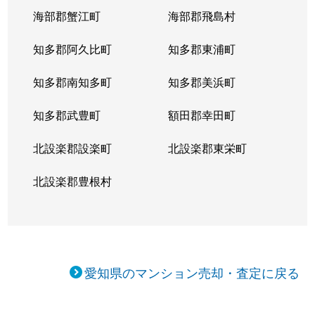
向陽町
5,000万円
覚王山
海部郡蟹江町
海部郡飛島村
向陽町
4,000万円
覚王山
知多郡阿久比町
知多郡東浦町
小松町
4,700万円
吹上(愛知)
知多郡南知多町
知多郡美浜町
桜が丘
3,900万円
星ケ丘(愛知)
知多郡武豊町
額田郡幸田町
桜が丘
3,700万円
星ケ丘(愛知)
北設楽郡設楽町
北設楽郡東栄町
自由ケ丘
3,000万円
自由ケ丘(愛知)
北設楽郡豊根村
自由ケ丘
3,900万円
自由ケ丘(愛知)
松竹町
3,100万円
本山(愛知)
愛知県のマンション売却・査定に戻る
汁谷町
3,000万円
茶屋ケ坂