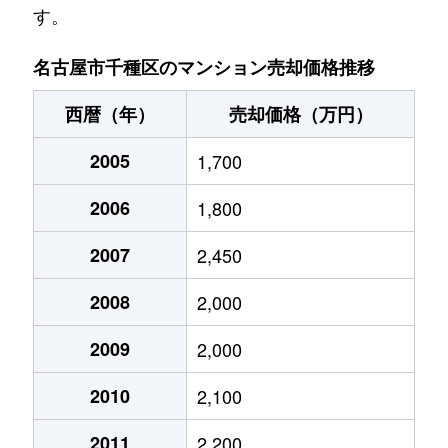
す。
池園町
5,000万円
本山(愛知)
名古屋市千種区のマンション売却価格推移
池園町
320万円
本山(愛知)
西暦（年）
売却価格（万円）
猪高町大字猪子石
940万円
茶屋ケ坂
2005
1,700
猪高町大字猪子石
570万円
茶屋ケ坂
2006
1,800
猪高町大字猪子石
650万円
茶屋ケ坂
2007
2,450
今池
1,200万円
今池(愛知)
2008
2,000
今池
1,400万円
今池(愛知)
2009
2,000
今池
1,300万円
今池(愛知)
2010
2,100
今池
1,100万円
今池(愛知)
2011
2,200