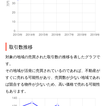
新池町
4,800万円
東山公園(愛知)
新西
1,300万円
茶屋ケ坂
振甫町
280万円
池下
振甫町
3,300万円
覚王山
取引数推移
末盛通
1,600万円
覚王山
対象の地域の売買された取引数の推移を表したグラフで
す。
末盛通
4,100万円
覚王山
その地域が活発に売買されているのであれば、不動産が
末盛通
1,100万円
覚王山
すぐに売れる可能性があり、売買数が少ない地域であれ
ば競合する物件が少ないため、高い価格で売れる可能性
末盛通
2,500万円
覚王山
もあります。
末盛通
1,500万円
覚王山