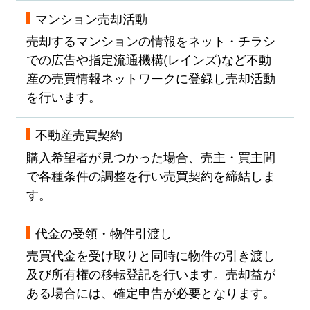
法王町
12,000万円
覚王山
マンション売却活動
豊年町
4,100万円
千種
売却するマンションの情報をネット・チラシ
での広告や指定流通機構(レインズ)など不動
星が丘山手
5,400万円
星ケ丘(愛知)
産の売買情報ネットワークに登録し売却活動
を行います。
星が丘山手
7,100万円
星ケ丘(愛知)
星が丘山手
6,700万円
星ケ丘(愛知)
不動産売買契約
購入希望者が見つかった場合、売主・買主間
穂波町
4,200万円
覚王山
で各種条件の調整を行い売買契約を締結しま
す。
穂波町
900万円
本山(愛知)
代金の受領・物件引渡し
丸山町
3,500万円
池下
売買代金を受け取りと同時に物件の引き渡し
御影町
2,700万円
茶屋ケ坂
及び所有権の移転登記を行います。売却益が
ある場合には、確定申告が必要となります。
四谷通
6,000万円
名古屋大学