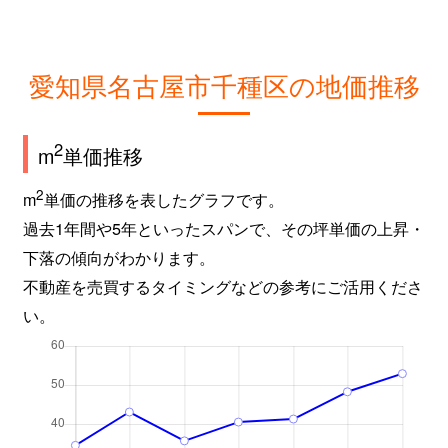
城木町
1,700万円
吹上(愛知)
新池町
4,800万円
東山公園(愛知)
愛知県名古屋市千種区の地価推移
新池町
4,700万円
東山公園(愛知)
新池町
700万円
東山公園(愛知)
2
m
単価推移
新池町
2,000万円
東山公園(愛知)
2
m
単価の推移を表したグラフです。
過去1年間や5年といったスパンで、その坪単価の上昇・
新池町
250万円
東山公園(愛知)
下落の傾向がわかります。
不動産を売買するタイミングなどの参考にご活用くださ
新池町
200万円
東山公園(愛知)
い。
新池町
6,500万円
東山公園(愛知)
新池町
8,500万円
東山公園(愛知)
新池町
5,100万円
東山公園(愛知)