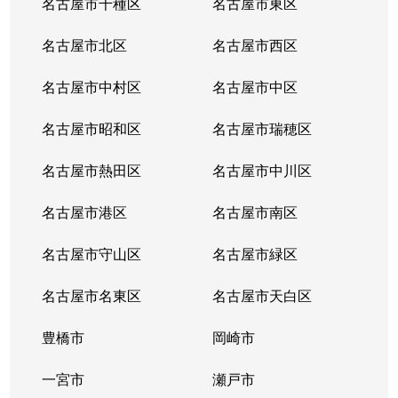
名古屋市千種区
名古屋市東区
内山
6,200万円
千種
名古屋市北区
名古屋市西区
鏡池通
5,000万円
本山(愛知)
名古屋市中村区
名古屋市中区
香流橋
1,300万円
小幡
名古屋市昭和区
名古屋市瑞穂区
香流橋
1,800万円
茶屋ケ坂
名古屋市熱田区
名古屋市中川区
鹿子町
3,400万円
本山(愛知)
名古屋市港区
名古屋市南区
鹿子町
4,200万円
本山(愛知)
名古屋市守山区
名古屋市緑区
鹿子殿
2,400万円
自由ケ丘(愛知)
名古屋市名東区
名古屋市天白区
唐山町
5,500万円
東山公園(愛知)
豊橋市
岡崎市
唐山町
6,600万円
東山公園(愛知)
一宮市
瀬戸市