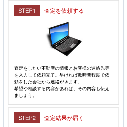
仲田
280万円
今池(愛知)
STEP1
査定を依頼する
南明町
240万円
池下
南明町
230万円
池下
南明町
180万円
池下
南明町
2,100万円
吹上(愛知)
査定をしたい不動産の情報とお客様の連絡先等
日進通
230万円
吹上(愛知)
を入力して依頼完了。早ければ数時間程度で依
頼をした会社から連絡がきます。
日進通
300万円
吹上(愛知)
希望や相談する内容があれば、その内容も伝え
ましょう。
日進通
270万円
吹上(愛知)
日進通
210万円
吹上(愛知)
STEP2
査定結果が届く