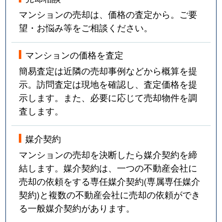
吹上
3,600万円
吹上(愛知)
マンションの売却は、価格の査定から。ご要
望・お悩み等をご相談ください。
富士見台
3,100万円
自由ケ丘(愛知)
マンションの価格を査定
富士見台
1,500万円
自由ケ丘(愛知)
簡易査定は近隣の売却事例などから概算を提
富士見台
3,800万円
自由ケ丘(愛知)
示。訪問査定は現地を確認し、査定価格を提
示します。また、必要に応じて売却物件を調
富士見台
4,000万円
自由ケ丘(愛知)
査します。
富士見台
3,800万円
自由ケ丘(愛知)
媒介契約
富士見台
3,500万円
自由ケ丘(愛知)
マンションの売却を決断したら媒介契約を締
結します。媒介契約は、一つの不動産会社に
法王町
9,000万円
覚王山
売却の依頼をする専任媒介契約(専属専任媒介
契約)と複数の不動産会社に売却の依頼ができ
法王町
5,200万円
覚王山
る一般媒介契約があります。