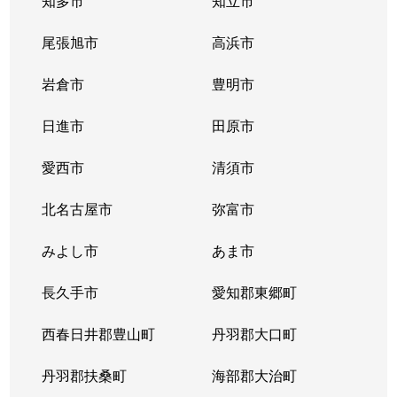
知多市
知立市
清住町
830万円
東山公園(愛知)
尾張旭市
高浜市
清住町
3,300万円
東山公園(愛知)
岩倉市
豊明市
清住町
4,500万円
東山公園(愛知)
日進市
田原市
桐林町
5,400万円
池下
愛西市
清須市
桐林町
5,500万円
池下
北名古屋市
弥富市
桐林町
6,200万円
池下
みよし市
あま市
幸川町
520万円
本山(愛知)
長久手市
愛知郡東郷町
向陽
1,000万円
池下
西春日井郡豊山町
丹羽郡大口町
向陽町
3,500万円
覚王山
丹羽郡扶桑町
海部郡大治町