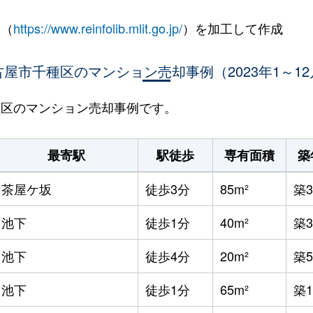
 （
https://www.reinfolib.mlit.go.jp/
）を加工して作成
古屋市千種区のマンション売却事例（2023年1～12
千種区のマンション売却事例です。
最寄駅
駅徒歩
専有面積
築
茶屋ケ坂
徒歩3分
85m²
築3
池下
徒歩1分
40m²
築
池下
徒歩4分
20m²
築5
池下
徒歩1分
65m²
築1