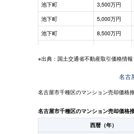
池下町
3,500万円
池下町
5,000万円
池下町
8,500万円
池園町
4,300万円
※出典：国土交通省不動産取引価格情報
池園町
240万円
池園町
350万円
名古
池園町
410万円
名古屋市千種区のマンション売却価格
池園町
5,800万円
名古屋市千種区のマンション売却価格
池園町
5,000万円
西暦（年）
池園町
320万円