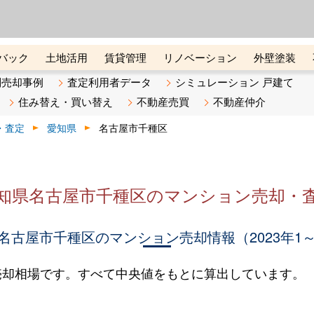
ーズ株式会社（東証グロース上
初めての方へ
ビスです 証券コード：4445
バック
土地活用
賃貸管理
リノベーション
外壁塗装
ライン講座
リビンマガジンBiz
不動産売却ご相談デスク
別売却事例
査定利用者データ
シミュレーション 戸建て
住み替え・買い替え
不動産売買
不動産仲介
・査定
愛知県
名古屋市千種区
知県名古屋市千種区のマンション売却・
名古屋市千種区のマンション売却情報（2023年1～
売却相場です。すべて中央値をもとに算出しています。