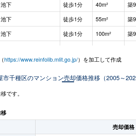
池下
徒歩1分
40m²
築
池下
徒歩1分
55m²
築
池下
徒歩1分
100m²
築
本山(愛知)
徒歩10分
50m²
-
（
https://www.reinfolib.mlit.go.jp/
）を加工して作成
本山(愛知)
徒歩5分
15m²
築3
屋市千種区のマンション売却価格推移（2005～202
本山(愛知)
徒歩5分
15m²
築3
本山(愛知)
徒歩5分
15m²
築3
推移です。
本山(愛知)
徒歩6分
90m²
築1
推移
本山(愛知)
徒歩4分
35m²
築2
売却価格
本山(愛知)
徒歩5分
15m²
築3