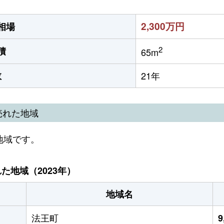
2,300万円
相場
2
積
65m
数
21年
売れた地域
地域です。
地域（2023年）
地域名
法王町
9