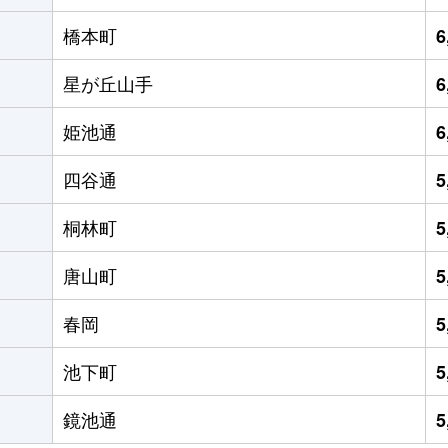
橋本町
6
星が丘山手
6
姫池通
6
四谷通
5
桐林町
5
唐山町
5
春岡
5
池下町
5
鏡池通
5