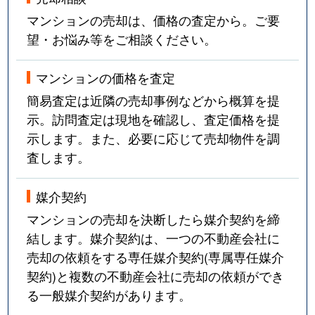
吹上
3,600万円
吹上(愛知)
マンションの売却は、価格の査定から。ご要
望・お悩み等をご相談ください。
富士見台
3,100万円
自由ケ丘(愛知)
マンションの価格を査定
富士見台
1,500万円
自由ケ丘(愛知)
簡易査定は近隣の売却事例などから概算を提
富士見台
3,800万円
自由ケ丘(愛知)
示。訪問査定は現地を確認し、査定価格を提
示します。また、必要に応じて売却物件を調
富士見台
4,000万円
自由ケ丘(愛知)
査します。
富士見台
3,800万円
自由ケ丘(愛知)
媒介契約
富士見台
3,500万円
自由ケ丘(愛知)
マンションの売却を決断したら媒介契約を締
結します。媒介契約は、一つの不動産会社に
法王町
9,000万円
覚王山
売却の依頼をする専任媒介契約(専属専任媒介
契約)と複数の不動産会社に売却の依頼ができ
法王町
5,200万円
覚王山
る一般媒介契約があります。