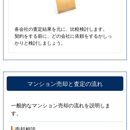
春岡
5,300万円
池下
春岡通
2,900万円
吹上(愛知)
各会社の査定結果を元に、比較検討します。
契約をする前に、どの会社に依頼をするかしっ
春里町
2,600万円
自由ケ丘(愛知)
かりと検討しましょう。
光が丘
380万円
茶屋ケ坂
姫池通
6,200万円
覚王山
日和町
4,800万円
本山(愛知)
マンション売却と査定の流れ
吹上
1,100万円
鶴舞
一般的なマンション売却の流れを説明しま
吹上
1,500万円
鶴舞
す。
吹上
2,200万円
鶴舞
売却相談