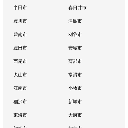
唐山町
5,400万円
東山公園(愛知)
半田市
春日井市
唐山町
2,700万円
東山公園(愛知)
豊川市
津島市
神田町
1,300万円
今池(愛知)
碧南市
刈谷市
神田町
1,300万円
今池(愛知)
豊田市
安城市
神田町
2,200万円
今池(愛知)
西尾市
蒲郡市
神田町
1,400万円
今池(愛知)
犬山市
常滑市
菊坂町
390万円
覚王山
江南市
小牧市
北千種
3,100万円
今池(愛知)
稲沢市
新城市
北千種
2,200万円
ナゴヤドーム前
東海市
大府市
北千種
1,600万円
ナゴヤドーム前