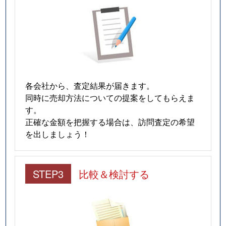
猫洞通
3,100万円
東山公園(愛知)
猫洞通
3,700万円
本山(愛知)
猫洞通
3,500万円
本山(愛知)
猫洞通
3,500万円
本山(愛知)
各会社から、査定結果が届きます。
猫洞通
3,300万円
本山(愛知)
同時に売却方法についての提案をしてもらえま
す。
橋本町
6,900万円
本山(愛知)
正確な金額を把握する場合は、訪問査定の希望
を出しましょう！
春岡
7,100万円
池下
春岡
4,900万円
池下
STEP3
比較＆検討する
春岡
5,500万円
池下
春岡
2,000万円
池下