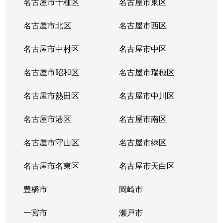
名古屋市千種区
名古屋市東区
内山
6,200万円
千種
名古屋市北区
名古屋市西区
鏡池通
5,000万円
本山(愛知)
名古屋市中村区
名古屋市中区
香流橋
1,300万円
小幡
名古屋市昭和区
名古屋市瑞穂区
香流橋
1,800万円
茶屋ケ坂
名古屋市熱田区
名古屋市中川区
鹿子町
3,400万円
本山(愛知)
名古屋市港区
名古屋市南区
鹿子町
4,200万円
本山(愛知)
名古屋市守山区
名古屋市緑区
鹿子殿
2,400万円
自由ケ丘(愛知)
名古屋市名東区
名古屋市天白区
唐山町
5,500万円
東山公園(愛知)
豊橋市
岡崎市
唐山町
6,600万円
東山公園(愛知)
一宮市
瀬戸市