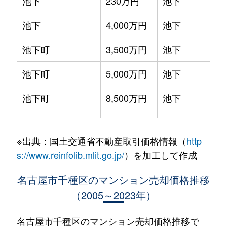
池下
230万円
池下
池下
4,000万円
池下
池下町
3,500万円
池下
池下町
5,000万円
池下
池下町
8,500万円
池下
池園町
4,300万円
本山(愛知)
※出典：国土交通省不動産取引価格情報（
http
池園町
240万円
本山(愛知)
s://www.reinfolib.mlit.go.jp/
）を加工して作成
池園町
350万円
本山(愛知)
名古屋市千種区のマンション売却価格推移
（2005～2023年）
池園町
410万円
本山(愛知)
池園町
5,800万円
本山(愛知)
名古屋市千種区のマンション売却価格推移で