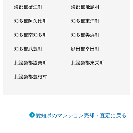
向陽町
5,000万円
覚王山
海部郡蟹江町
海部郡飛島村
向陽町
4,000万円
覚王山
知多郡阿久比町
知多郡東浦町
小松町
4,700万円
吹上(愛知)
知多郡南知多町
知多郡美浜町
桜が丘
3,900万円
星ケ丘(愛知)
知多郡武豊町
額田郡幸田町
桜が丘
3,700万円
星ケ丘(愛知)
北設楽郡設楽町
北設楽郡東栄町
自由ケ丘
3,000万円
自由ケ丘(愛知)
北設楽郡豊根村
自由ケ丘
3,900万円
自由ケ丘(愛知)
松竹町
3,100万円
本山(愛知)
愛知県のマンション売却・査定に戻る
汁谷町
3,000万円
茶屋ケ坂