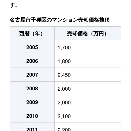
す。
池園町
5,000万円
本山(愛知)
名古屋市千種区のマンション売却価格推移
池園町
320万円
本山(愛知)
西暦（年）
売却価格（万円）
猪高町大字猪子石
940万円
茶屋ケ坂
2005
1,700
猪高町大字猪子石
570万円
茶屋ケ坂
2006
1,800
猪高町大字猪子石
650万円
茶屋ケ坂
2007
2,450
今池
1,200万円
今池(愛知)
2008
2,000
今池
1,400万円
今池(愛知)
2009
2,000
今池
1,300万円
今池(愛知)
2010
2,100
今池
1,100万円
今池(愛知)
2011
2,200