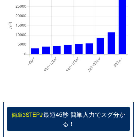
千代が丘
600万円
自由ケ丘(愛知)
千代が丘
900万円
自由ケ丘(愛知)
月見坂町
5,000万円
覚王山
徳川山町
2,700万円
自由ケ丘(愛知)
徳川山町
3,700万円
茶屋ケ坂
仲田
6,000万円
池下
仲田
7,400万円
池下
仲田
310万円
今池(愛知)
最短45秒 簡単入力でスグ分か
簡単3STEP♪
る！
仲田
250万円
今池(愛知)