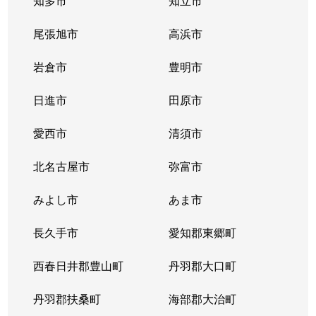
知多市
知立市
清住町
830万円
東山公園(愛知)
尾張旭市
高浜市
清住町
3,300万円
東山公園(愛知)
岩倉市
豊明市
清住町
4,500万円
東山公園(愛知)
日進市
田原市
桐林町
5,400万円
池下
愛西市
清須市
桐林町
5,500万円
池下
北名古屋市
弥富市
桐林町
6,200万円
池下
みよし市
あま市
幸川町
520万円
本山(愛知)
長久手市
愛知郡東郷町
向陽
1,000万円
池下
西春日井郡豊山町
丹羽郡大口町
向陽町
3,500万円
覚王山
丹羽郡扶桑町
海部郡大治町