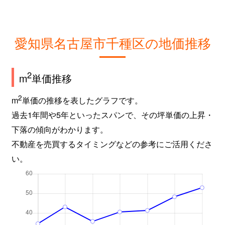
城木町
1,700万円
吹上(愛知)
新池町
4,800万円
東山公園(愛知)
愛知県名古屋市千種区の地価推移
新池町
4,700万円
東山公園(愛知)
新池町
700万円
東山公園(愛知)
2
m
単価推移
新池町
2,000万円
東山公園(愛知)
2
m
単価の推移を表したグラフです。
過去1年間や5年といったスパンで、その坪単価の上昇・
新池町
250万円
東山公園(愛知)
下落の傾向がわかります。
不動産を売買するタイミングなどの参考にご活用くださ
新池町
200万円
東山公園(愛知)
い。
新池町
6,500万円
東山公園(愛知)
新池町
8,500万円
東山公園(愛知)
新池町
5,100万円
東山公園(愛知)