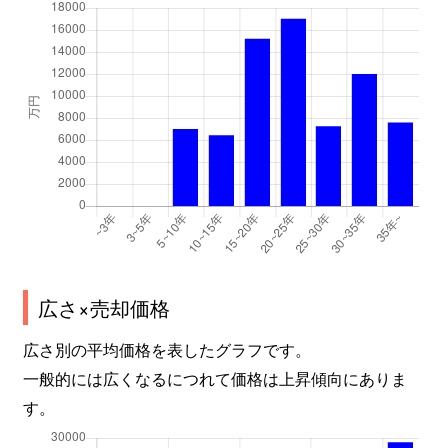
谷口町
3,400万円
砂田橋
千種
2,100万円
千種
千種
1,800万円
千種
千種
3,000万円
鶴舞
千種
3,200万円
鶴舞
千種
1,700万円
東山公園(愛知)
千種
2,900万円
吹上(愛知)
広さ×売却価格
千種
3,000万円
吹上(愛知)
広さ別の平均価格を表したグラフです。
一般的には広くなるにつれて価格は上昇傾向にありま
茶屋坂通
2,100万円
茶屋ケ坂
す。
茶屋坂通
2,100万円
茶屋ケ坂