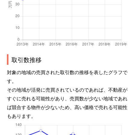
新池町
4,800万円
東山公園(愛知)
新西
1,300万円
茶屋ケ坂
振甫町
280万円
池下
振甫町
3,300万円
覚王山
取引数推移
末盛通
1,600万円
覚王山
対象の地域の売買された取引数の推移を表したグラフで
す。
末盛通
4,100万円
覚王山
その地域が活発に売買されているのであれば、不動産が
末盛通
1,100万円
覚王山
すぐに売れる可能性があり、売買数が少ない地域であれ
ば競合する物件が少ないため、高い価格で売れる可能性
末盛通
2,500万円
覚王山
もあります。
末盛通
1,500万円
覚王山