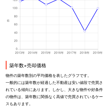
高見
690万円
池下
高見
260万円
池下
高見
240万円
池下
高見
260万円
池下
高見
300万円
池下
竹越
2,600万円
茶屋ケ坂
築年数×売却価格
竹越
3,000万円
茶屋ケ坂
物件の築年数別の平均価格を表したグラフです。
一般的には築年数が経過した不動産は安い値段で売買さ
竹越
2,000万円
茶屋ケ坂
れている傾向にあります。しかし、大きな物件や好条件
の物件は、築年数に関係なく高値で売買されているケー
田代町
550万円
池下
スもあります。