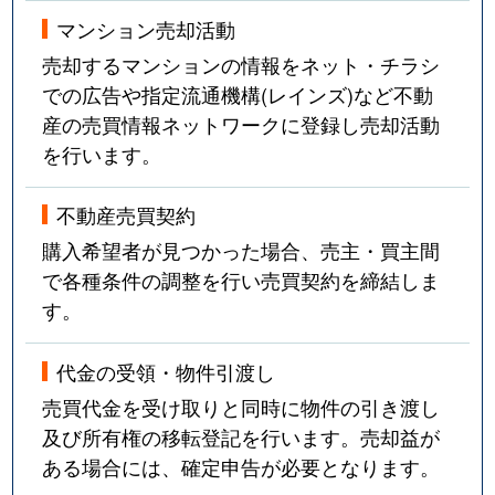
法王町
12,000万円
覚王山
マンション売却活動
豊年町
4,100万円
千種
売却するマンションの情報をネット・チラシ
での広告や指定流通機構(レインズ)など不動
星が丘山手
5,400万円
星ケ丘(愛知)
産の売買情報ネットワークに登録し売却活動
を行います。
星が丘山手
7,100万円
星ケ丘(愛知)
星が丘山手
6,700万円
星ケ丘(愛知)
不動産売買契約
購入希望者が見つかった場合、売主・買主間
穂波町
4,200万円
覚王山
で各種条件の調整を行い売買契約を締結しま
す。
穂波町
900万円
本山(愛知)
代金の受領・物件引渡し
丸山町
3,500万円
池下
売買代金を受け取りと同時に物件の引き渡し
御影町
2,700万円
茶屋ケ坂
及び所有権の移転登記を行います。売却益が
ある場合には、確定申告が必要となります。
四谷通
6,000万円
名古屋大学