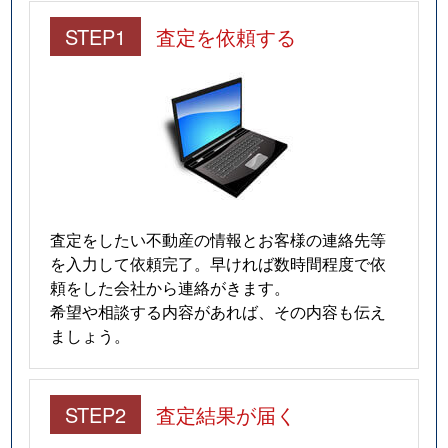
仲田
280万円
今池(愛知)
STEP1
査定を依頼する
南明町
240万円
池下
南明町
230万円
池下
南明町
180万円
池下
南明町
2,100万円
吹上(愛知)
査定をしたい不動産の情報とお客様の連絡先等
日進通
230万円
吹上(愛知)
を入力して依頼完了。早ければ数時間程度で依
頼をした会社から連絡がきます。
日進通
300万円
吹上(愛知)
希望や相談する内容があれば、その内容も伝え
ましょう。
日進通
270万円
吹上(愛知)
日進通
210万円
吹上(愛知)
STEP2
査定結果が届く