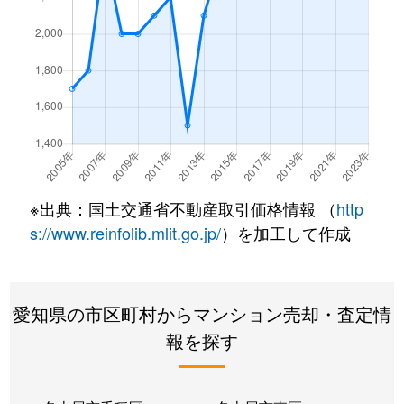
内山
1,500万円
今池(愛知)
内山
2,600万円
今池(愛知)
内山
2,000万円
今池(愛知)
内山
1,600万円
今池(愛知)
内山
2,100万円
今池(愛知)
※出典：国土交通省不動産取引価格情報 （
http
s://www.reinfolib.mlit.go.jp/
）を加工して作成
内山
1,600万円
今池(愛知)
内山
1,700万円
今池(愛知)
愛知県の市区町村からマンション売却・査定情
内山
1,600万円
千種
報を探す
内山
2,600万円
千種