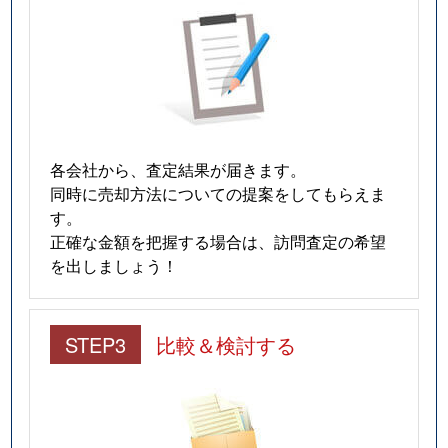
猫洞通
3,100万円
東山公園(愛知)
猫洞通
3,700万円
本山(愛知)
猫洞通
3,500万円
本山(愛知)
猫洞通
3,500万円
本山(愛知)
各会社から、査定結果が届きます。
猫洞通
3,300万円
本山(愛知)
同時に売却方法についての提案をしてもらえま
す。
橋本町
6,900万円
本山(愛知)
正確な金額を把握する場合は、訪問査定の希望
を出しましょう！
春岡
7,100万円
池下
春岡
4,900万円
池下
STEP3
比較＆検討する
春岡
5,500万円
池下
春岡
2,000万円
池下