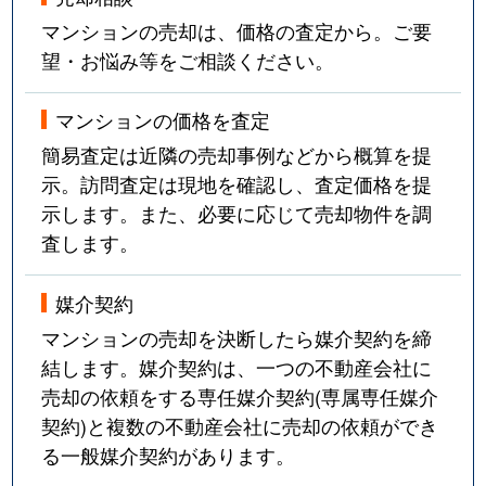
吹上
3,600万円
吹上(愛知)
マンションの売却は、価格の査定から。ご要
望・お悩み等をご相談ください。
富士見台
3,100万円
自由ケ丘(愛知)
マンションの価格を査定
富士見台
1,500万円
自由ケ丘(愛知)
簡易査定は近隣の売却事例などから概算を提
富士見台
3,800万円
自由ケ丘(愛知)
示。訪問査定は現地を確認し、査定価格を提
示します。また、必要に応じて売却物件を調
富士見台
4,000万円
自由ケ丘(愛知)
査します。
富士見台
3,800万円
自由ケ丘(愛知)
媒介契約
富士見台
3,500万円
自由ケ丘(愛知)
マンションの売却を決断したら媒介契約を締
結します。媒介契約は、一つの不動産会社に
法王町
9,000万円
覚王山
売却の依頼をする専任媒介契約(専属専任媒介
契約)と複数の不動産会社に売却の依頼ができ
法王町
5,200万円
覚王山
る一般媒介契約があります。