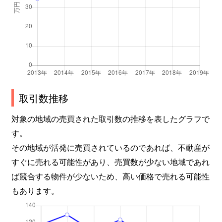
新池町
4,800万円
東山公園(愛知)
新西
1,300万円
茶屋ケ坂
振甫町
280万円
池下
振甫町
3,300万円
覚王山
取引数推移
末盛通
1,600万円
覚王山
対象の地域の売買された取引数の推移を表したグラフで
す。
末盛通
4,100万円
覚王山
その地域が活発に売買されているのであれば、不動産が
末盛通
1,100万円
覚王山
すぐに売れる可能性があり、売買数が少ない地域であれ
ば競合する物件が少ないため、高い価格で売れる可能性
末盛通
2,500万円
覚王山
もあります。
末盛通
1,500万円
覚王山