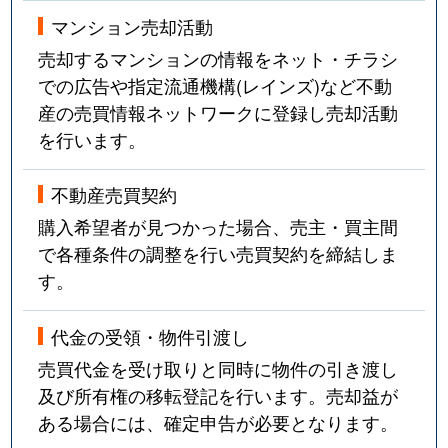
法王町
12,000万円
覚王山
マンション売却活動
豊年町
4,100万円
千種
売却するマンションの情報をネット・チラシ
での広告や指定流通機構(レインズ)など不動
星が丘山手
5,400万円
星ケ丘(愛知)
産の売買情報ネットワークに登録し売却活動
を行います。
星が丘山手
7,100万円
星ケ丘(愛知)
星が丘山手
6,700万円
星ケ丘(愛知)
不動産売買契約
購入希望者が見つかった場合、売主・買主間
穂波町
4,200万円
覚王山
で各種条件の調整を行い売買契約を締結しま
す。
穂波町
900万円
本山(愛知)
代金の受領・物件引渡し
丸山町
3,500万円
池下
売買代金を受け取りと同時に物件の引き渡し
御影町
2,700万円
茶屋ケ坂
及び所有権の移転登記を行います。売却益が
ある場合には、確定申告が必要となります。
四谷通
6,000万円
名古屋大学