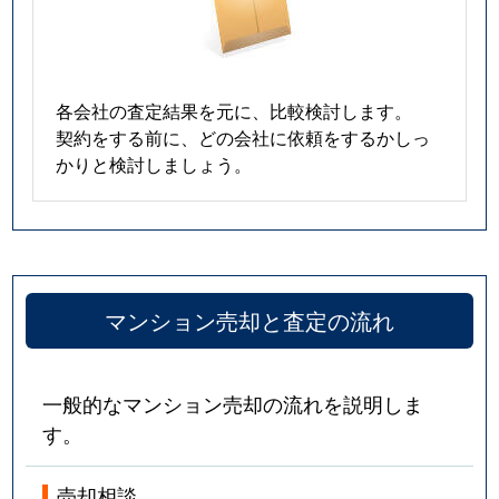
春岡
5,300万円
池下
春岡通
2,900万円
吹上(愛知)
各会社の査定結果を元に、比較検討します。
契約をする前に、どの会社に依頼をするかしっ
春里町
2,600万円
自由ケ丘(愛知)
かりと検討しましょう。
光が丘
380万円
茶屋ケ坂
姫池通
6,200万円
覚王山
日和町
4,800万円
本山(愛知)
マンション売却と査定の流れ
吹上
1,100万円
鶴舞
一般的なマンション売却の流れを説明しま
吹上
1,500万円
鶴舞
す。
吹上
2,200万円
鶴舞
売却相談