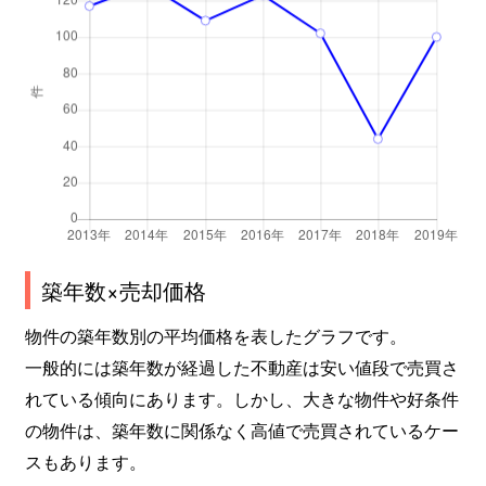
高見
690万円
池下
高見
260万円
池下
高見
240万円
池下
高見
260万円
池下
高見
300万円
池下
竹越
2,600万円
茶屋ケ坂
築年数×売却価格
竹越
3,000万円
茶屋ケ坂
物件の築年数別の平均価格を表したグラフです。
一般的には築年数が経過した不動産は安い値段で売買さ
竹越
2,000万円
茶屋ケ坂
れている傾向にあります。しかし、大きな物件や好条件
の物件は、築年数に関係なく高値で売買されているケー
田代町
550万円
池下
スもあります。