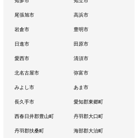
知多市
知立市
清住町
830万円
東山公園(愛知)
尾張旭市
高浜市
清住町
3,300万円
東山公園(愛知)
岩倉市
豊明市
清住町
4,500万円
東山公園(愛知)
日進市
田原市
桐林町
5,400万円
池下
愛西市
清須市
桐林町
5,500万円
池下
北名古屋市
弥富市
桐林町
6,200万円
池下
みよし市
あま市
幸川町
520万円
本山(愛知)
長久手市
愛知郡東郷町
向陽
1,000万円
池下
西春日井郡豊山町
丹羽郡大口町
向陽町
3,500万円
覚王山
丹羽郡扶桑町
海部郡大治町