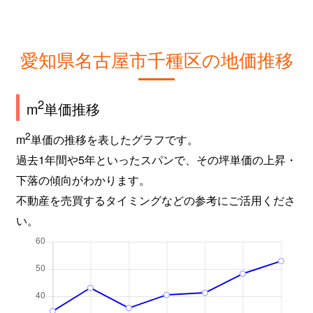
城木町
1,700万円
吹上(愛知)
新池町
4,800万円
東山公園(愛知)
愛知県名古屋市千種区の地価推移
新池町
4,700万円
東山公園(愛知)
新池町
700万円
東山公園(愛知)
2
m
単価推移
新池町
2,000万円
東山公園(愛知)
2
m
単価の推移を表したグラフです。
過去1年間や5年といったスパンで、その坪単価の上昇・
新池町
250万円
東山公園(愛知)
下落の傾向がわかります。
不動産を売買するタイミングなどの参考にご活用くださ
新池町
200万円
東山公園(愛知)
い。
新池町
6,500万円
東山公園(愛知)
新池町
8,500万円
東山公園(愛知)
新池町
5,100万円
東山公園(愛知)