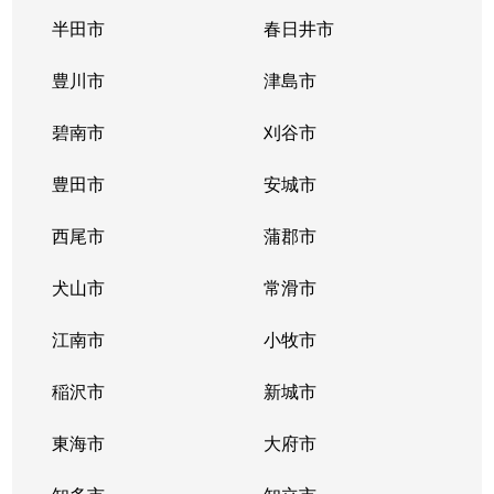
唐山町
5,400万円
東山公園(愛知)
半田市
春日井市
唐山町
2,700万円
東山公園(愛知)
豊川市
津島市
神田町
1,300万円
今池(愛知)
碧南市
刈谷市
神田町
1,300万円
今池(愛知)
豊田市
安城市
神田町
2,200万円
今池(愛知)
西尾市
蒲郡市
神田町
1,400万円
今池(愛知)
犬山市
常滑市
菊坂町
390万円
覚王山
江南市
小牧市
北千種
3,100万円
今池(愛知)
稲沢市
新城市
北千種
2,200万円
ナゴヤドーム前
東海市
大府市
北千種
1,600万円
ナゴヤドーム前