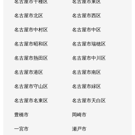
名古屋市千種区
名古屋市東区
内山
6,200万円
千種
名古屋市北区
名古屋市西区
鏡池通
5,000万円
本山(愛知)
名古屋市中村区
名古屋市中区
香流橋
1,300万円
小幡
名古屋市昭和区
名古屋市瑞穂区
香流橋
1,800万円
茶屋ケ坂
名古屋市熱田区
名古屋市中川区
鹿子町
3,400万円
本山(愛知)
名古屋市港区
名古屋市南区
鹿子町
4,200万円
本山(愛知)
名古屋市守山区
名古屋市緑区
鹿子殿
2,400万円
自由ケ丘(愛知)
名古屋市名東区
名古屋市天白区
唐山町
5,500万円
東山公園(愛知)
豊橋市
岡崎市
唐山町
6,600万円
東山公園(愛知)
一宮市
瀬戸市