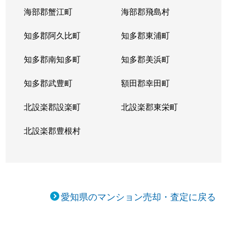
向陽町
5,000万円
覚王山
海部郡蟹江町
海部郡飛島村
向陽町
4,000万円
覚王山
知多郡阿久比町
知多郡東浦町
小松町
4,700万円
吹上(愛知)
知多郡南知多町
知多郡美浜町
桜が丘
3,900万円
星ケ丘(愛知)
知多郡武豊町
額田郡幸田町
桜が丘
3,700万円
星ケ丘(愛知)
北設楽郡設楽町
北設楽郡東栄町
自由ケ丘
3,000万円
自由ケ丘(愛知)
北設楽郡豊根村
自由ケ丘
3,900万円
自由ケ丘(愛知)
松竹町
3,100万円
本山(愛知)
愛知県のマンション売却・査定に戻る
汁谷町
3,000万円
茶屋ケ坂