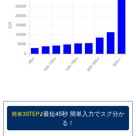
千代が丘
600万円
自由ケ丘(愛知)
千代が丘
900万円
自由ケ丘(愛知)
月見坂町
5,000万円
覚王山
徳川山町
2,700万円
自由ケ丘(愛知)
徳川山町
3,700万円
茶屋ケ坂
仲田
6,000万円
池下
仲田
7,400万円
池下
仲田
310万円
今池(愛知)
最短45秒 簡単入力でスグ分か
簡単3STEP♪
る！
仲田
250万円
今池(愛知)