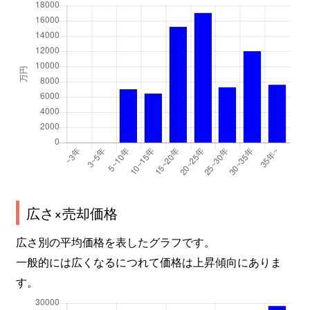
谷口町
3,400万円
砂田橋
千種
2,100万円
千種
千種
1,800万円
千種
千種
3,000万円
鶴舞
千種
3,200万円
鶴舞
千種
1,700万円
東山公園(愛知)
千種
2,900万円
吹上(愛知)
広さ×売却価格
千種
3,000万円
吹上(愛知)
広さ別の平均価格を表したグラフです。
一般的には広くなるにつれて価格は上昇傾向にありま
茶屋坂通
2,100万円
茶屋ケ坂
す。
茶屋坂通
2,100万円
茶屋ケ坂