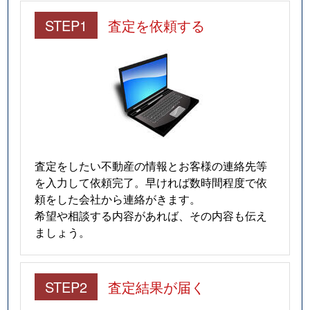
仲田
280万円
今池(愛知)
STEP1
査定を依頼する
南明町
240万円
池下
南明町
230万円
池下
南明町
180万円
池下
南明町
2,100万円
吹上(愛知)
査定をしたい不動産の情報とお客様の連絡先等
日進通
230万円
吹上(愛知)
を入力して依頼完了。早ければ数時間程度で依
頼をした会社から連絡がきます。
日進通
300万円
吹上(愛知)
希望や相談する内容があれば、その内容も伝え
ましょう。
日進通
270万円
吹上(愛知)
日進通
210万円
吹上(愛知)
STEP2
査定結果が届く