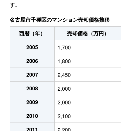
す。
池園町
5,000万円
本山(愛知)
名古屋市千種区のマンション売却価格推移
池園町
320万円
本山(愛知)
西暦（年）
売却価格（万円）
猪高町大字猪子石
940万円
茶屋ケ坂
2005
1,700
猪高町大字猪子石
570万円
茶屋ケ坂
2006
1,800
猪高町大字猪子石
650万円
茶屋ケ坂
2007
2,450
今池
1,200万円
今池(愛知)
2008
2,000
今池
1,400万円
今池(愛知)
2009
2,000
今池
1,300万円
今池(愛知)
2010
2,100
今池
1,100万円
今池(愛知)
2011
2,200