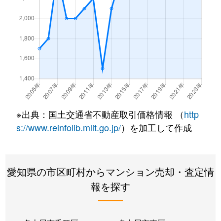
内山
1,500万円
今池(愛知)
内山
2,600万円
今池(愛知)
内山
2,000万円
今池(愛知)
内山
1,600万円
今池(愛知)
内山
2,100万円
今池(愛知)
※出典：国土交通省不動産取引価格情報 （
http
s://www.reinfolib.mlit.go.jp/
）を加工して作成
内山
1,600万円
今池(愛知)
内山
1,700万円
今池(愛知)
愛知県の市区町村からマンション売却・査定情
内山
1,600万円
千種
報を探す
内山
2,600万円
千種