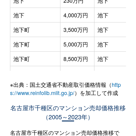
池下
230万円
池下
池下
4,000万円
池下
池下町
3,500万円
池下
池下町
5,000万円
池下
池下町
8,500万円
池下
池園町
4,300万円
本山(愛知)
※出典：国土交通省不動産取引価格情報（
http
池園町
240万円
本山(愛知)
s://www.reinfolib.mlit.go.jp/
）を加工して作成
池園町
350万円
本山(愛知)
名古屋市千種区のマンション売却価格推移
（2005～2023年）
池園町
410万円
本山(愛知)
池園町
5,800万円
本山(愛知)
名古屋市千種区のマンション売却価格推移で