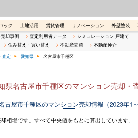
ーズ株式会社（東証グロース上
初めての方へ
ビスです 証券コード：4445
バック
土地活用
賃貸管理
リノベーション
外壁塗装
ライン講座
リビンマガジンBiz
不動産売却ご相談デスク
別売却事例
査定利用者データ
シミュレーション 戸建て
住み替え・買い替え
不動産売買
不動産仲介
・査定
愛知県
名古屋市千種区
知県名古屋市千種区のマンション売却・
名古屋市千種区のマンション売却情報（2023年1～
売却相場です。すべて中央値をもとに算出しています。