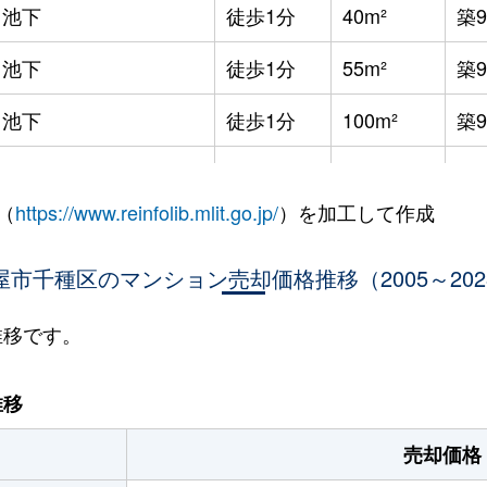
池下
徒歩1分
40m²
築
池下
徒歩1分
55m²
築
池下
徒歩1分
100m²
築
本山(愛知)
徒歩10分
50m²
-
（
https://www.reinfolib.mlit.go.jp/
）を加工して作成
本山(愛知)
徒歩5分
15m²
築3
屋市千種区のマンション売却価格推移（2005～202
本山(愛知)
徒歩5分
15m²
築3
本山(愛知)
徒歩5分
15m²
築3
推移です。
本山(愛知)
徒歩6分
90m²
築1
推移
本山(愛知)
徒歩4分
35m²
築2
売却価格
本山(愛知)
徒歩5分
15m²
築3