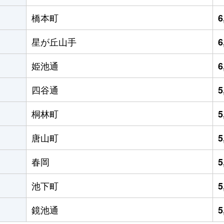
橋本町
6
星が丘山手
6
姫池通
6
四谷通
5
桐林町
5
唐山町
5
春岡
5
池下町
5
鏡池通
5