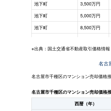
池下町
3,500万円
池下町
5,000万円
池下町
8,500万円
池園町
4,300万円
※出典：国土交通省不動産取引価格情報
池園町
240万円
池園町
350万円
名古
池園町
410万円
名古屋市千種区のマンション売却価格
池園町
5,800万円
名古屋市千種区のマンション売却価格
池園町
5,000万円
西暦（年）
池園町
320万円