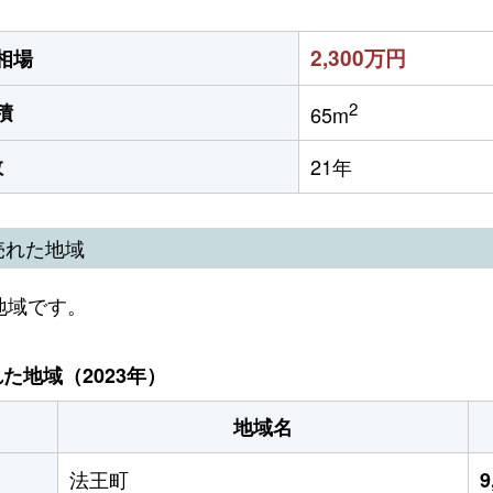
2,300万円
相場
2
積
65m
数
21年
売れた地域
地域です。
地域（2023年）
地域名
法王町
9