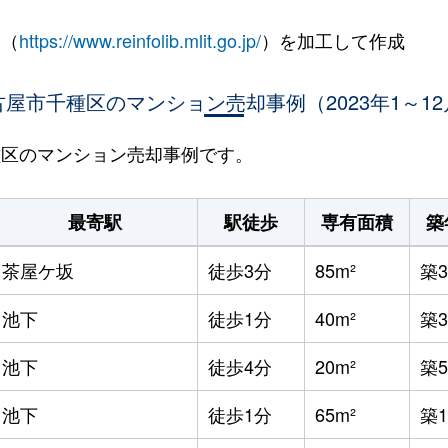
 （
https://www.reinfolib.mlit.go.jp/
）を加工して作成
古屋市千種区のマンション売却事例（2023年1～12
千種区のマンション売却事例です。
最寄駅
駅徒歩
専有面積
築
茶屋ケ坂
徒歩3分
85m²
築3
池下
徒歩1分
40m²
築
池下
徒歩4分
20m²
築5
池下
徒歩1分
65m²
築1